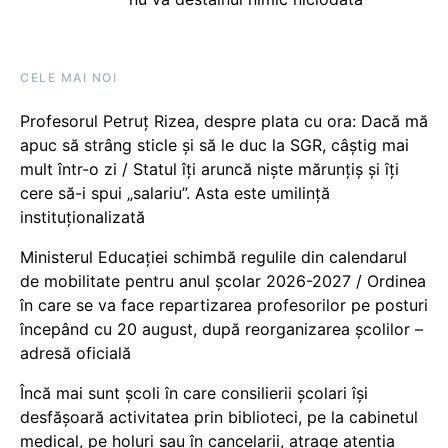
CELE MAI NOI
Profesorul Petruț Rizea, despre plata cu ora: Dacă mă
apuc să strâng sticle și să le duc la SGR, câștig mai
mult într-o zi / Statul îți aruncă niște mărunțiș și îți
cere să-i spui „salariu”. Asta este umilință
instituționalizată
Ministerul Educației schimbă regulile din calendarul
de mobilitate pentru anul școlar 2026-2027 / Ordinea
în care se va face repartizarea profesorilor pe posturi
începând cu 20 august, după reorganizarea școlilor –
adresă oficială
Încă mai sunt școli în care consilierii școlari își
desfășoară activitatea prin biblioteci, pe la cabinetul
medical, pe holuri sau în cancelarii, atrage atenția