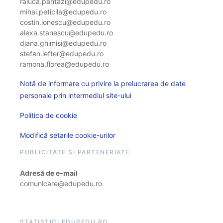
raluca.pantazi@edupedu.ro
mihai.peticila@edupedu.ro
costin.ionescu@edupedu.ro
alexa.stanescu@edupedu.ro
diana.ghimisi@edupedu.ro
stefan.lefter@edupedu.ro
ramona.florea@edupedu.ro
Notă de informare cu privire la prelucrarea de date
personale prin intermediul site-ului
Politica de cookie
Modifică setarile cookie-urilor
PUBLICITATE ȘI PARTENERIATE
Adresă de e-mail
comunicare@edupedu.ro
STATISTICI EDUPEDU.RO