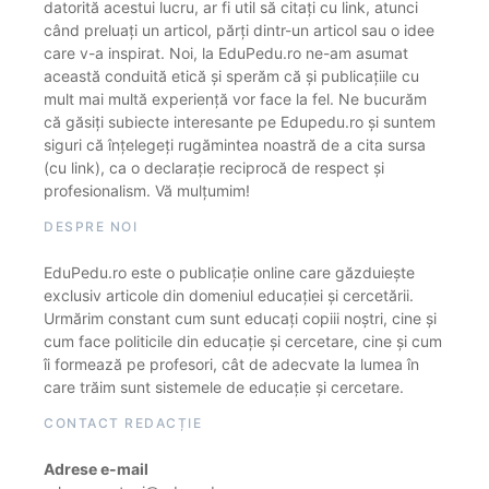
datorită acestui lucru, ar fi util să citați cu link, atunci
când preluați un articol, părți dintr-un articol sau o idee
care v-a inspirat. Noi, la EduPedu.ro ne-am asumat
această conduită etică și sperăm că și publicațiile cu
mult mai multă experiență vor face la fel. Ne bucurăm
că găsiți subiecte interesante pe Edupedu.ro și suntem
siguri că înțelegeți rugămintea noastră de a cita sursa
(cu link), ca o declarație reciprocă de respect și
profesionalism. Vă mulțumim!
DESPRE NOI
EduPedu.ro este o publicație online care găzduiește
exclusiv articole din domeniul educației și cercetării.
Urmărim constant cum sunt educați copiii noștri, cine și
cum face politicile din educație și cercetare, cine și cum
îi formează pe profesori, cât de adecvate la lumea în
care trăim sunt sistemele de educație și cercetare.
CONTACT REDACȚIE
Adrese e-mail