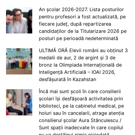
An școlar 2026-2027. Lista posturilor
pentru profesori a fost actualizată, pe
fiecare județ, după repartizarea
candidaților de la Titularizare 2026 pe
posturi pe perioadă nedeterminată
ULTIMĂ ORĂ Elevii români au obținut 3
medalii de aur, 2 de argint și 3 de
bronz la Olimpiada Internațională de
Inteligență Artificială – IOAI 2026,
desfășurată în Kazahstan
Încă mai sunt școli în care consilierii
școlari își desfășoară activitatea prin
biblioteci, pe la cabinetul medical, pe
holuri sau în cancelarii, atrage atenția
consilierul școlar Aura Stănculescu /
Sunt spații inadecvate în care copilul
nu va destăinui nimic niciodată