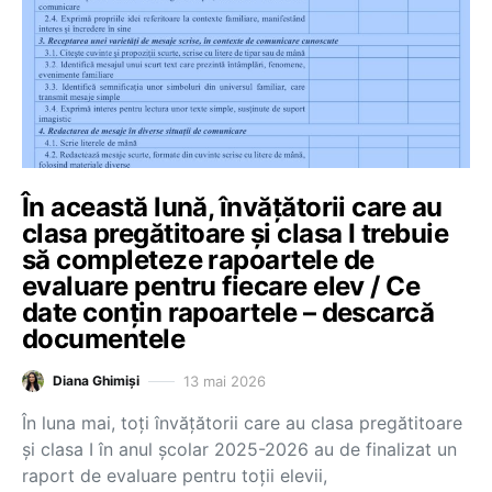
În această lună, învățătorii care au
clasa pregătitoare și clasa I trebuie
să completeze rapoartele de
evaluare pentru fiecare elev / Ce
date conțin rapoartele – descarcă
documentele
13 mai 2026
Diana Ghimiși
În luna mai, toți învățătorii care au clasa pregătitoare
și clasa I în anul școlar 2025-2026 au de finalizat un
raport de evaluare pentru toții elevii,