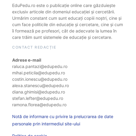
EduPedu.ro este o publicație online care găzduiește
exclusiv articole din domeniul educației și cercetării.
Urmărim constant cum sunt educați copiii noștri, cine și
cum face politicile din educație și cercetare, cine și cum
îi formează pe profesori, cât de adecvate la lumea în
care trăim sunt sistemele de educație și cercetare.
CONTACT REDACȚIE
Adrese e-mail
raluca.pantazi@edupedu.ro
mihai.peticila@edupedu.ro
costin.ionescu@edupedu.ro
alexa.stanescu@edupedu.ro
diana.ghimisi@edupedu.ro
stefan.lefter@edupedu.ro
ramona.florea@edupedu.ro
Notă de informare cu privire la prelucrarea de date
personale prin intermediul site-ului
Politica de cookie