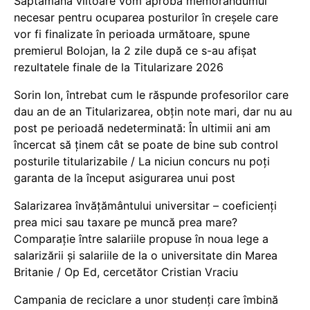
Săptămâna viitoare vom aproba memorandumul
necesar pentru ocuparea posturilor în creșele care
vor fi finalizate în perioada următoare, spune
premierul Bolojan, la 2 zile după ce s-au afișat
rezultatele finale de la Titularizare 2026
Sorin Ion, întrebat cum le răspunde profesorilor care
dau an de an Titularizarea, obțin note mari, dar nu au
post pe perioadă nedeterminată: În ultimii ani am
încercat să ținem cât se poate de bine sub control
posturile titularizabile / La niciun concurs nu poți
garanta de la început asigurarea unui post
Salarizarea învățământului universitar – coeficienți
prea mici sau taxare pe muncă prea mare?
Comparație între salariile propuse în noua lege a
salarizării și salariile de la o universitate din Marea
Britanie / Op Ed, cercetător Cristian Vraciu
Campania de reciclare a unor studenți care îmbină