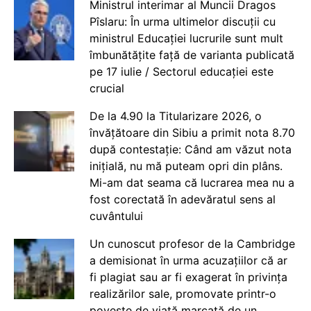
Ministrul interimar al Muncii Dragos
Pîslaru: În urma ultimelor discuții cu
ministrul Educației lucrurile sunt mult
îmbunătățite față de varianta publicată
pe 17 iulie / Sectorul educației este
crucial
De la 4.90 la Titularizare 2026, o
învățătoare din Sibiu a primit nota 8.70
după contestație: Când am văzut nota
inițială, nu mă puteam opri din plâns.
Mi-am dat seama că lucrarea mea nu a
fost corectată în adevăratul sens al
cuvântului
Un cunoscut profesor de la Cambridge
a demisionat în urma acuzațiilor că ar
fi plagiat sau ar fi exagerat în privința
realizărilor sale, promovate printr-o
poveste de viață marcată de un