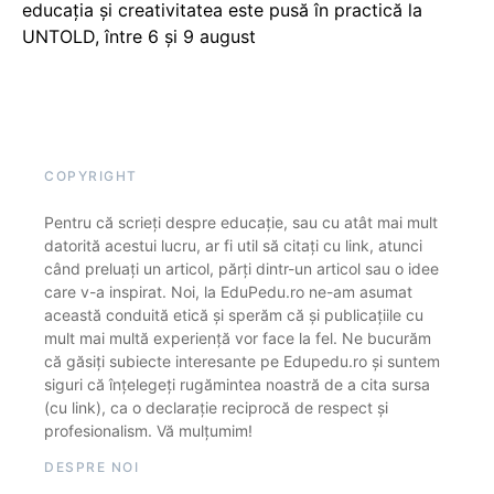
educația și creativitatea este pusă în practică la
UNTOLD, între 6 și 9 august
COPYRIGHT
Pentru că scrieți despre educație, sau cu atât mai mult
datorită acestui lucru, ar fi util să citați cu link, atunci
când preluați un articol, părți dintr-un articol sau o idee
care v-a inspirat. Noi, la EduPedu.ro ne-am asumat
această conduită etică și sperăm că și publicațiile cu
mult mai multă experiență vor face la fel. Ne bucurăm
că găsiți subiecte interesante pe Edupedu.ro și suntem
siguri că înțelegeți rugămintea noastră de a cita sursa
(cu link), ca o declarație reciprocă de respect și
profesionalism. Vă mulțumim!
DESPRE NOI