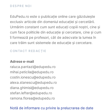
DESPRE NOI
EduPedu.ro este o publicație online care găzduiește
exclusiv articole din domeniul educației și cercetării.
Urmărim constant cum sunt educați copiii noștri, cine și
cum face politicile din educație și cercetare, cine și cum
îi formează pe profesori, cât de adecvate la lumea în
care trăim sunt sistemele de educație și cercetare.
CONTACT REDACȚIE
Adrese e-mail
raluca.pantazi@edupedu.ro
mihai.peticila@edupedu.ro
costin.ionescu@edupedu.ro
alexa.stanescu@edupedu.ro
diana.ghimisi@edupedu.ro
stefan.lefter@edupedu.ro
ramona.florea@edupedu.ro
Notă de informare cu privire la prelucrarea de date