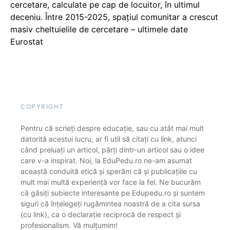
cercetare, calculate pe cap de locuitor, în ultimul
deceniu. Între 2015-2025, spațiul comunitar a crescut
masiv cheltuielile de cercetare – ultimele date
Eurostat
COPYRIGHT
Pentru că scrieți despre educație, sau cu atât mai mult
datorită acestui lucru, ar fi util să citați cu link, atunci
când preluați un articol, părți dintr-un articol sau o idee
care v-a inspirat. Noi, la EduPedu.ro ne-am asumat
această conduită etică și sperăm că și publicațiile cu
mult mai multă experiență vor face la fel. Ne bucurăm
că găsiți subiecte interesante pe Edupedu.ro și suntem
siguri că înțelegeți rugămintea noastră de a cita sursa
(cu link), ca o declarație reciprocă de respect și
profesionalism. Vă mulțumim!