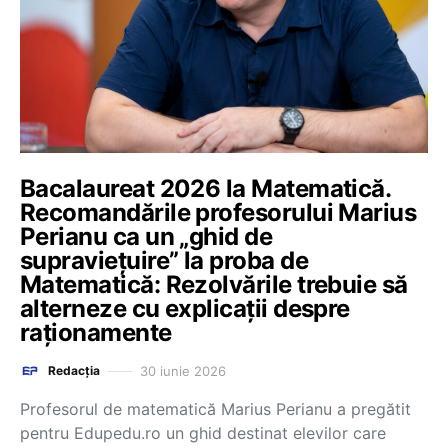
Bacalaureat 2026 la Matematică.
Recomandările profesorului Marius
Perianu ca un „ghid de
supraviețuire” la proba de
Matematică: Rezolvările trebuie să
alterneze cu explicații despre
raționamente
30 iunie 2026
Redacția
Profesorul de matematică Marius Perianu a pregătit
pentru Edupedu.ro un ghid destinat elevilor care