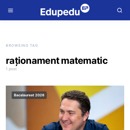
BROWSING TAG
raționament matematic
1 post
Bacalaureat 2026