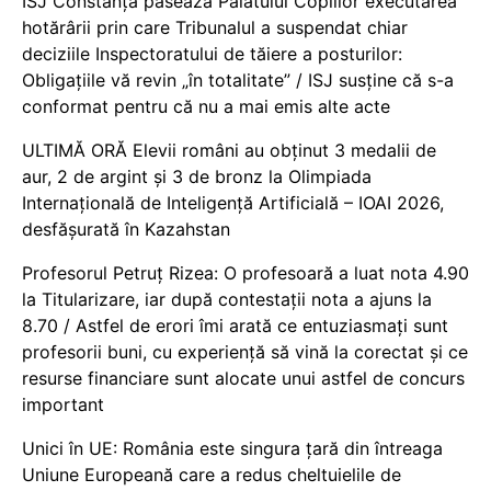
ISJ Constanța pasează Palatului Copiilor executarea
hotărârii prin care Tribunalul a suspendat chiar
deciziile Inspectoratului de tăiere a posturilor:
Obligațiile vă revin „în totalitate” / ISJ susține că s-a
conformat pentru că nu a mai emis alte acte
ULTIMĂ ORĂ Elevii români au obținut 3 medalii de
aur, 2 de argint și 3 de bronz la Olimpiada
Internațională de Inteligență Artificială – IOAI 2026,
desfășurată în Kazahstan
Profesorul Petruț Rizea: O profesoară a luat nota 4.90
la Titularizare, iar după contestații nota a ajuns la
8.70 / Astfel de erori îmi arată ce entuziasmați sunt
profesorii buni, cu experiență să vină la corectat și ce
resurse financiare sunt alocate unui astfel de concurs
important
Unici în UE: România este singura țară din întreaga
Uniune Europeană care a redus cheltuielile de