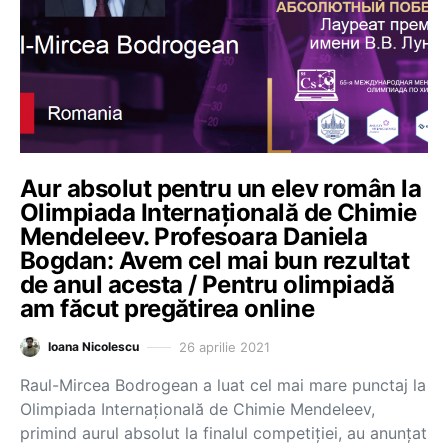
Aur absolut pentru un elev român la
Olimpiada Internațională de Chimie
Mendeleev. Profesoara Daniela
Bogdan: Avem cel mai bun rezultat
de anul acesta / Pentru olimpiadă
am făcut pregătirea online
26 aprilie 2021
Ioana Nicolescu
Raul-Mircea Bodrogean a luat cel mai mare punctaj la
Olimpiada Internațională de Chimie Mendeleev,
primind aurul absolut la finalul competiției, au anunțat