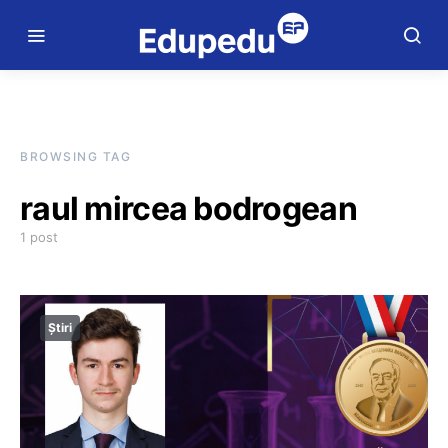
BROWSING TAG
raul mircea bodrogean
1 post
Știri