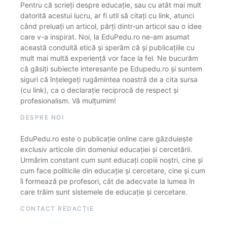
Pentru că scrieți despre educație, sau cu atât mai mult
datorită acestui lucru, ar fi util să citați cu link, atunci
când preluați un articol, părți dintr-un articol sau o idee
care v-a inspirat. Noi, la EduPedu.ro ne-am asumat
această conduită etică și sperăm că și publicațiile cu
mult mai multă experiență vor face la fel. Ne bucurăm
că găsiți subiecte interesante pe Edupedu.ro și suntem
siguri că înțelegeți rugămintea noastră de a cita sursa
(cu link), ca o declarație reciprocă de respect și
profesionalism. Vă mulțumim!
DESPRE NOI
EduPedu.ro este o publicație online care găzduiește
exclusiv articole din domeniul educației și cercetării.
Urmărim constant cum sunt educați copiii noștri, cine și
cum face politicile din educație și cercetare, cine și cum
îi formează pe profesori, cât de adecvate la lumea în
care trăim sunt sistemele de educație și cercetare.
CONTACT REDACȚIE