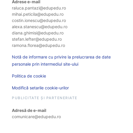
Adrese e-mail
raluca.pantazi@edupedu.ro
mihai.peticila@edupedu.ro
costin.ionescu@edupedu.ro
alexa.stanescu@edupedu.ro
diana.ghimisi@edupedu.ro
stefan.lefter@edupedu.ro
ramona.florea@edupedu.ro
Notă de informare cu privire la prelucrarea de date
personale prin intermediul site-ului
Politica de cookie
Modifică setarile cookie-urilor
PUBLICITATE ȘI PARTENERIATE
Adresă de e-mail
comunicare@edupedu.ro