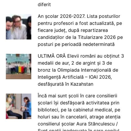
diferit
An școlar 2026-2027. Lista posturilor
pentru profesori a fost actualizată, pe
fiecare județ, după repartizarea
candidaților de la Titularizare 2026 pe
posturi pe perioadă nedeterminată
ULTIMĂ ORĂ Elevii români au obținut 3
medalii de aur, 2 de argint și 3 de
bronz la Olimpiada Internațională de
Inteligență Artificială – IOAI 2026,
desfășurată în Kazahstan
Încă mai sunt școli în care consilierii
școlari își desfășoară activitatea prin
biblioteci, pe la cabinetul medical, pe
holuri sau în cancelarii, atrage atenția
consilierul școlar Aura Stănculescu /
Sunt spații inadecvate în care copilul