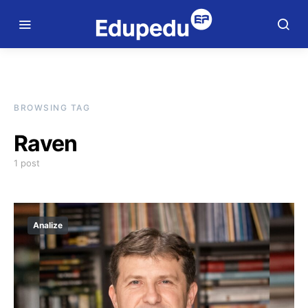
BROWSING TAG
Raven
1 post
Analize