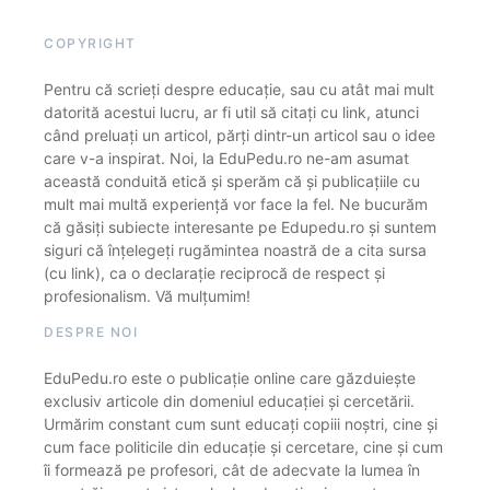
COPYRIGHT
Pentru că scrieți despre educație, sau cu atât mai mult
datorită acestui lucru, ar fi util să citați cu link, atunci
când preluați un articol, părți dintr-un articol sau o idee
care v-a inspirat. Noi, la EduPedu.ro ne-am asumat
această conduită etică și sperăm că și publicațiile cu
mult mai multă experiență vor face la fel. Ne bucurăm
că găsiți subiecte interesante pe Edupedu.ro și suntem
siguri că înțelegeți rugămintea noastră de a cita sursa
(cu link), ca o declarație reciprocă de respect și
profesionalism. Vă mulțumim!
DESPRE NOI
EduPedu.ro este o publicație online care găzduiește
exclusiv articole din domeniul educației și cercetării.
Urmărim constant cum sunt educați copiii noștri, cine și
cum face politicile din educație și cercetare, cine și cum
îi formează pe profesori, cât de adecvate la lumea în