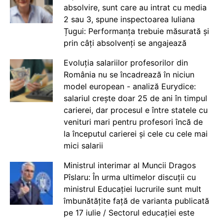
absolvire, sunt care au intrat cu media
2 sau 3, spune inspectoarea Iuliana
Țugui: Performanța trebuie măsurată și
prin câți absolvenți se angajează
Evoluția salariilor profesorilor din
România nu se încadrează în niciun
model european - analiză Eurydice:
salariul crește doar 25 de ani în timpul
carierei, dar procesul e între statele cu
venituri mari pentru profesori încă de
la începutul carierei și cele cu cele mai
mici salarii
Ministrul interimar al Muncii Dragos
Pîslaru: În urma ultimelor discuții cu
ministrul Educației lucrurile sunt mult
îmbunătățite față de varianta publicată
pe 17 iulie / Sectorul educației este