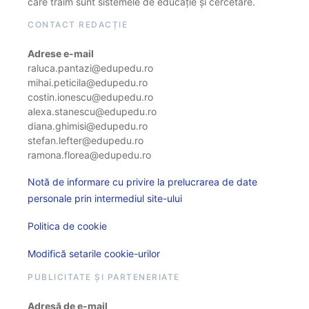
care trăim sunt sistemele de educație și cercetare.
CONTACT REDACȚIE
Adrese e-mail
raluca.pantazi@edupedu.ro
mihai.peticila@edupedu.ro
costin.ionescu@edupedu.ro
alexa.stanescu@edupedu.ro
diana.ghimisi@edupedu.ro
stefan.lefter@edupedu.ro
ramona.florea@edupedu.ro
Notă de informare cu privire la prelucrarea de date
personale prin intermediul site-ului
Politica de cookie
Modifică setarile cookie-urilor
PUBLICITATE ȘI PARTENERIATE
Adresă de e-mail