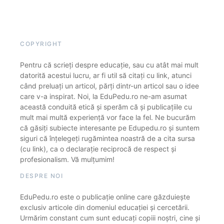
COPYRIGHT
Pentru că scrieți despre educație, sau cu atât mai mult
datorită acestui lucru, ar fi util să citați cu link, atunci
când preluați un articol, părți dintr-un articol sau o idee
care v-a inspirat. Noi, la EduPedu.ro ne-am asumat
această conduită etică și sperăm că și publicațiile cu
mult mai multă experiență vor face la fel. Ne bucurăm
că găsiți subiecte interesante pe Edupedu.ro și suntem
siguri că înțelegeți rugămintea noastră de a cita sursa
(cu link), ca o declarație reciprocă de respect și
profesionalism. Vă mulțumim!
DESPRE NOI
EduPedu.ro este o publicație online care găzduiește
exclusiv articole din domeniul educației și cercetării.
Urmărim constant cum sunt educați copiii noștri, cine și