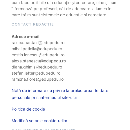
cum face politicile din educație și cercetare, cine și cum
îi formează pe profesori, cât de adecvate la lumea în
care trăim sunt sistemele de educație și cercetare.
CONTACT REDACȚIE
Adrese e-mail
raluca.pantazi@edupedu.ro
mihai.peticila@edupedu.ro
costin.ionescu@edupedu.ro
alexa.stanescu@edupedu.ro
diana.ghimisi@edupedu.ro
stefan.lefter@edupedu.ro
ramona.florea@edupedu.ro
Notă de informare cu privire la prelucrarea de date
personale prin intermediul site-ului
Politica de cookie
Modifică setarile cookie-urilor