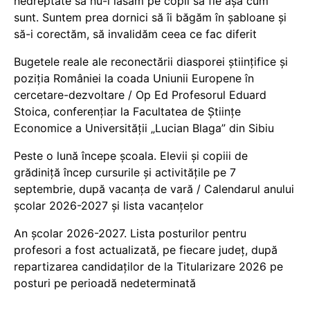
nedreptate să nu-i lăsăm pe copii să fie așa cum
sunt. Suntem prea dornici să îi băgăm în șabloane și
să-i corectăm, să invalidăm ceea ce fac diferit
Bugetele reale ale reconectării diasporei științifice și
poziția României la coada Uniunii Europene în
cercetare-dezvoltare / Op Ed Profesorul Eduard
Stoica, conferențiar la Facultatea de Științe
Economice a Universității „Lucian Blaga” din Sibiu
Peste o lună începe școala. Elevii și copiii de
grădiniță încep cursurile și activitățile pe 7
septembrie, după vacanța de vară / Calendarul anului
școlar 2026-2027 și lista vacanțelor
An școlar 2026-2027. Lista posturilor pentru
profesori a fost actualizată, pe fiecare județ, după
repartizarea candidaților de la Titularizare 2026 pe
posturi pe perioadă nedeterminată