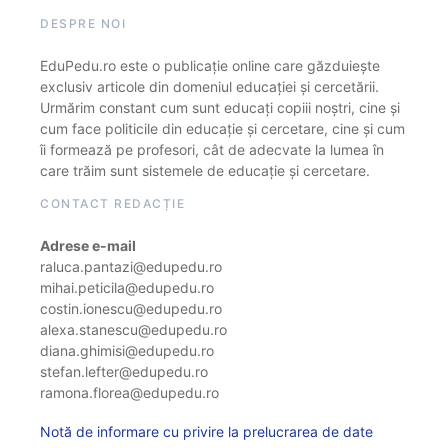
DESPRE NOI
EduPedu.ro este o publicație online care găzduiește
exclusiv articole din domeniul educației și cercetării.
Urmărim constant cum sunt educați copiii noștri, cine și
cum face politicile din educație și cercetare, cine și cum
îi formează pe profesori, cât de adecvate la lumea în
care trăim sunt sistemele de educație și cercetare.
CONTACT REDACȚIE
Adrese e-mail
raluca.pantazi@edupedu.ro
mihai.peticila@edupedu.ro
costin.ionescu@edupedu.ro
alexa.stanescu@edupedu.ro
diana.ghimisi@edupedu.ro
stefan.lefter@edupedu.ro
ramona.florea@edupedu.ro
Notă de informare cu privire la prelucrarea de date