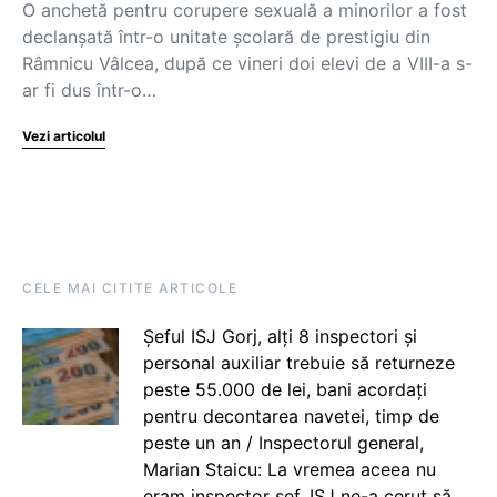
O anchetă pentru corupere sexuală a minorilor a fost
declanşată într-o unitate şcolară de prestigiu din
Râmnicu Vâlcea, după ce vineri doi elevi de a VIII-a s-
ar fi dus într-o…
Vezi articolul
CELE MAI CITITE ARTICOLE
Șeful ISJ Gorj, alți 8 inspectori și
personal auxiliar trebuie să returneze
peste 55.000 de lei, bani acordați
pentru decontarea navetei, timp de
peste un an / Inspectorul general,
Marian Staicu: La vremea aceea nu
eram inspector șef. ISJ ne-a cerut să