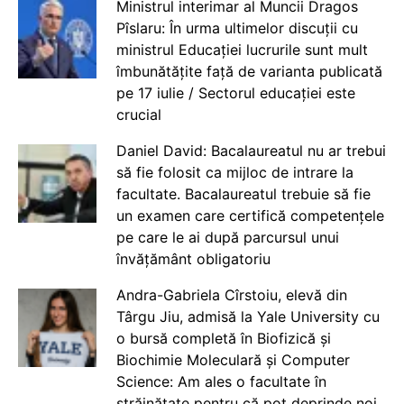
Ministrul interimar al Muncii Dragos
Pîslaru: În urma ultimelor discuții cu
ministrul Educației lucrurile sunt mult
îmbunătățite față de varianta publicată
pe 17 iulie / Sectorul educației este
crucial
Daniel David: Bacalaureatul nu ar trebui
să fie folosit ca mijloc de intrare la
facultate. Bacalaureatul trebuie să fie
un examen care certifică competențele
pe care le ai după parcursul unui
învățământ obligatoriu
Andra-Gabriela Cîrstoiu, elevă din
Târgu Jiu, admisă la Yale University cu
o bursă completă în Biofizică și
Biochimie Moleculară și Computer
Science: Am ales o facultate în
străinătate pentru că pot deprinde noi