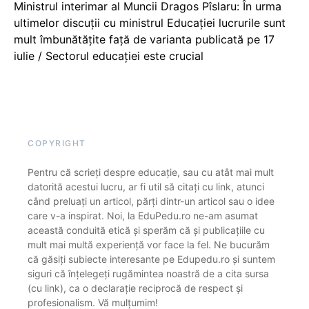
Ministrul interimar al Muncii Dragos Pîslaru: În urma
ultimelor discuții cu ministrul Educației lucrurile sunt
mult îmbunătățite față de varianta publicată pe 17
iulie / Sectorul educației este crucial
COPYRIGHT
Pentru că scrieți despre educație, sau cu atât mai mult
datorită acestui lucru, ar fi util să citați cu link, atunci
când preluați un articol, părți dintr-un articol sau o idee
care v-a inspirat. Noi, la EduPedu.ro ne-am asumat
această conduită etică și sperăm că și publicațiile cu
mult mai multă experiență vor face la fel. Ne bucurăm
că găsiți subiecte interesante pe Edupedu.ro și suntem
siguri că înțelegeți rugămintea noastră de a cita sursa
(cu link), ca o declarație reciprocă de respect și
profesionalism. Vă mulțumim!