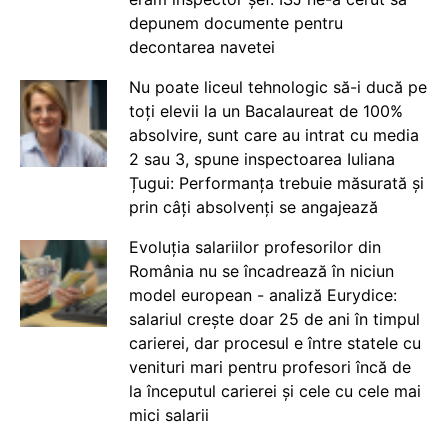
depunem documente pentru
decontarea navetei
Nu poate liceul tehnologic să-i ducă pe
toți elevii la un Bacalaureat de 100%
absolvire, sunt care au intrat cu media
2 sau 3, spune inspectoarea Iuliana
Țugui: Performanța trebuie măsurată și
prin câți absolvenți se angajează
Evoluția salariilor profesorilor din
România nu se încadrează în niciun
model european - analiză Eurydice:
salariul crește doar 25 de ani în timpul
carierei, dar procesul e între statele cu
venituri mari pentru profesori încă de
la începutul carierei și cele cu cele mai
mici salarii