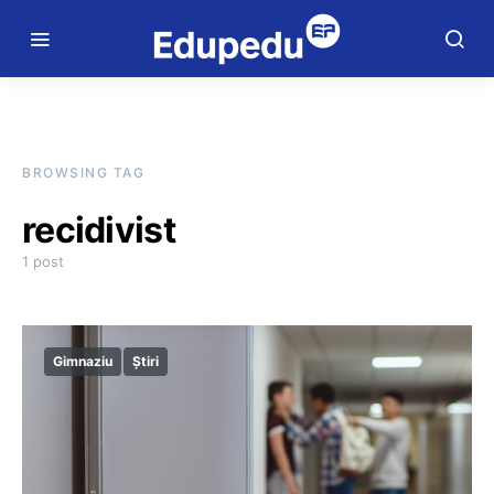
BROWSING TAG
recidivist
1 post
Gimnaziu
Știri