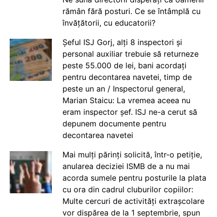
rămân fără posturi. Ce se întâmplă cu
învățătorii, cu educatorii?
Șeful ISJ Gorj, alți 8 inspectori și
personal auxiliar trebuie să returneze
peste 55.000 de lei, bani acordați
pentru decontarea navetei, timp de
peste un an / Inspectorul general,
Marian Staicu: La vremea aceea nu
eram inspector șef. ISJ ne-a cerut să
depunem documente pentru
decontarea navetei
Mai mulți părinți solicită, într-o petiție,
anularea deciziei ISMB de a nu mai
acorda sumele pentru posturile la plata
cu ora din cadrul cluburilor copiilor:
Multe cercuri de activități extrașcolare
vor dispărea de la 1 septembrie, spun