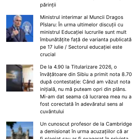
părinții
Ministrul interimar al Muncii Dragos
Pîslaru: În urma ultimelor discuții cu
ministrul Educației lucrurile sunt mult
îmbunătățite față de varianta publicată
pe 17 iulie / Sectorul educației este
crucial
De la 4.90 la Titularizare 2026, o
învățătoare din Sibiu a primit nota 8.70
după contestație: Când am văzut nota
inițială, nu mă puteam opri din plâns.
Mi-am dat seama că lucrarea mea nu a
fost corectată în adevăratul sens al
cuvântului
Un cunoscut profesor de la Cambridge
a demisionat în urma acuzațiilor că ar
fi plagiat sau ar fi exagerat în privința