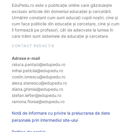
EduPedu.ro este o publicație online care găzduiește
exclusiv articole din domeniul educației și cercetării.
Urmărim constant cum sunt educați copiii noștri, cine și
cum face politicile din educație și cercetare, cine și cum
îi formează pe profesori, cât de adecvate la lumea în
care trăim sunt sistemele de educație și cercetare.
CONTACT REDACȚIE
Adrese e-mail
raluca.pantazi@edupedu.ro
mihai.peticila@edupedu.ro
costin.ionescu@edupedu.ro
alexa.stanescu@edupedu.ro
diana.ghimisi@edupedu.ro
stefan.lefter@edupedu.ro
ramona.florea@edupedu.ro
Notă de informare cu privire la prelucrarea de date
personale prin intermediul site-ului
Politica de cookie