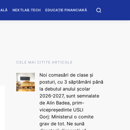
OALĂ
NEXTLAB.TECH
EDUCAȚIE FINANCIARĂ
CELE MAI CITITE ARTICOLE
Noi comasări de clase și
posturi, cu 3 săptămâni până
la debutul anului școlar
2026-2027, sunt semnalate
de Alin Badea, prim-
vicepreședinte USLI
Gorj: Ministerul o comite
grav de tot. Ne sună