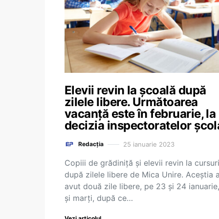
Elevii revin la școală după
zilele libere. Următoarea
vacanță este în februarie, la
decizia inspectoratelor școl
25 ianuarie 2023
Redacția
Copiii de grădiniță și elevii revin la cursur
după zilele libere de Mica Unire. Aceștia 
avut două zile libere, pe 23 și 24 ianuarie,
și marți, după ce…
Vezi articolul