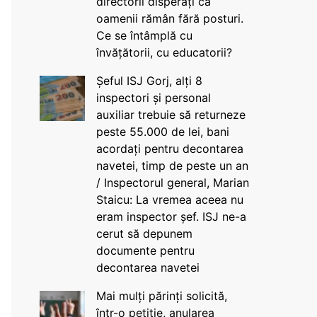
directorii disperați că
oamenii rămân fără posturi.
Ce se întâmplă cu
învățătorii, cu educatorii?
Șeful ISJ Gorj, alți 8
inspectori și personal
auxiliar trebuie să returneze
peste 55.000 de lei, bani
acordați pentru decontarea
navetei, timp de peste un an
/ Inspectorul general, Marian
Staicu: La vremea aceea nu
eram inspector șef. ISJ ne-a
cerut să depunem
documente pentru
decontarea navetei
Mai mulți părinți solicită,
într-o petiție, anularea