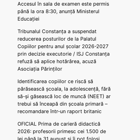
Accesul în sala de examen este permis
până la ora 8:30, anunță Ministerul
Educației
Tribunalul Constanța a suspendat
reducerea posturilor de la Palatul
Copiilor pentru anul școlar 2026-2027
prin decizie executorie / ISJ Constanța
refuză să aplice hotărârea, acuză
Asociația Părinților
Identificarea copiilor ce riscă să
părăsească școala, la adolescență, fără
să-și găsească loc de muncă (NEET) ar
trebui să înceapă din școala primară –
recomandare într-un raport britanic
OFICIAL Prima de carieră didactică
2026: profesorii primesc cei 1.500 de
lei până la 31 august și îi pot folosi