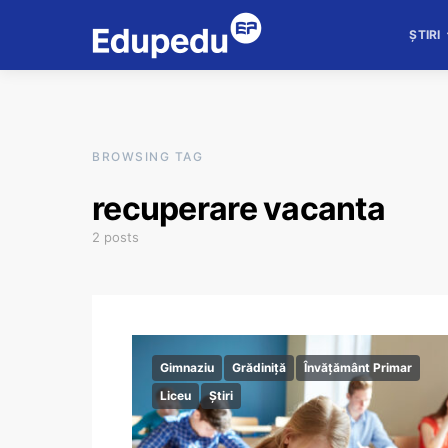
ȘTIRI
BROWSING TAG
recuperare vacanta
2 posts
Gimnaziu
Grădiniță
Învățământ Primar
Liceu
Știri