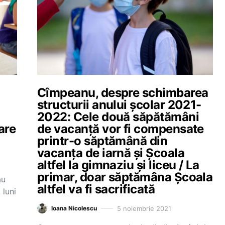
Cîmpeanu, despre schimbarea
structurii anului școlar 2021-
2022: Cele două săpătămâni
are
de vacanță vor fi compensate
printr-o săptămână din
vacanța de iarnă și Școala
altfel la gimnaziu și liceu / La
i
primar, doar săptămâna Școala
au
altfel va fi sacrificată
 luni
5 noiembrie 2021
Ioana Nicolescu