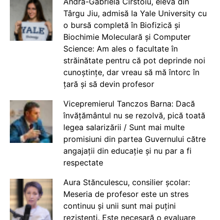
Andra-Gabriela Cîrstoiu, elevă din
Târgu Jiu, admisă la Yale University cu
o bursă completă în Biofizică și
Biochimie Moleculară și Computer
Science: Am ales o facultate în
străinătate pentru că pot deprinde noi
cunoștințe, dar vreau să mă întorc în
țară și să devin profesor
Vicepremierul Tanczos Barna: Dacă
învățământul nu se rezolvă, pică toată
legea salarizării / Sunt mai multe
promisiuni din partea Guvernului către
angajații din educație și nu par a fi
respectate
Aura Stănculescu, consilier școlar:
Meseria de profesor este un stres
continuu și unii sunt mai puțini
rezistenți. Este necesară o evaluare