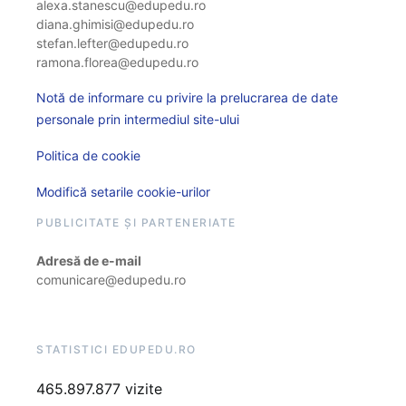
alexa.stanescu@edupedu.ro
diana.ghimisi@edupedu.ro
stefan.lefter@edupedu.ro
ramona.florea@edupedu.ro
Notă de informare cu privire la prelucrarea de date
personale prin intermediul site-ului
Politica de cookie
Modifică setarile cookie-urilor
PUBLICITATE ȘI PARTENERIATE
Adresă de e-mail
comunicare@edupedu.ro
STATISTICI EDUPEDU.RO
465.897.877 vizite