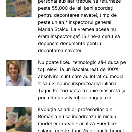
personal auxiliar trebuie să returneze
peste 55.000 de lei, bani acordați
pentru decontarea navetei, timp de
peste un an / Inspectorul general,
Marian Staicu: La vremea aceea nu
eram inspector șef. ISJ ne-a cerut să
depunem documente pentru
decontarea navetei
Nu poate liceul tehnologic să-i ducă pe
toți elevii la un Bacalaureat de 100%
absolvire, sunt care au intrat cu media
2 sau 3, spune inspectoarea Iuliana
Țugui: Performanța trebuie măsurată și
prin câți absolvenți se angajează
Evoluția salariilor profesorilor din
România nu se încadrează în niciun
model european - analiză Eurydice:
salariul crește doar 25 de ani în timpul