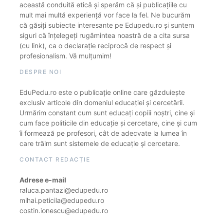
această conduită etică și sperăm că și publicațiile cu
mult mai multă experiență vor face la fel. Ne bucurăm
că găsiți subiecte interesante pe Edupedu.ro și suntem
siguri că înțelegeți rugămintea noastră de a cita sursa
(cu link), ca o declarație reciprocă de respect și
profesionalism. Vă mulțumim!
DESPRE NOI
EduPedu.ro este o publicație online care găzduiește
exclusiv articole din domeniul educației și cercetării.
Urmărim constant cum sunt educați copiii noștri, cine și
cum face politicile din educație și cercetare, cine și cum
îi formează pe profesori, cât de adecvate la lumea în
care trăim sunt sistemele de educație și cercetare.
CONTACT REDACȚIE
Adrese e-mail
raluca.pantazi@edupedu.ro
mihai.peticila@edupedu.ro
costin.ionescu@edupedu.ro