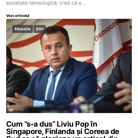
societate tehnologică, cred că e…
Vezi articolul
Educație
Știri
Cum ”s-a dus” Liviu Pop în
Singapore, Finlanda și Coreea de