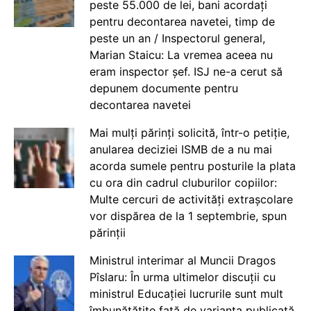
peste 55.000 de lei, bani acordați
pentru decontarea navetei, timp de
peste un an / Inspectorul general,
Marian Staicu: La vremea aceea nu
eram inspector șef. ISJ ne-a cerut să
depunem documente pentru
decontarea navetei
Mai mulți părinți solicită, într-o petiție,
anularea deciziei ISMB de a nu mai
acorda sumele pentru posturile la plata
cu ora din cadrul cluburilor copiilor:
Multe cercuri de activități extrașcolare
vor dispărea de la 1 septembrie, spun
părinții
Ministrul interimar al Muncii Dragos
Pîslaru: În urma ultimelor discuții cu
ministrul Educației lucrurile sunt mult
îmbunătățite față de varianta publicată