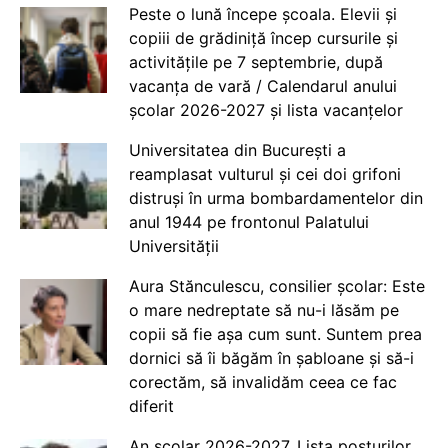
Peste o lună începe școala. Elevii și
copiii de grădiniță încep cursurile și
activitățile pe 7 septembrie, după
vacanța de vară / Calendarul anului
școlar 2026-2027 și lista vacanțelor
Universitatea din București a
reamplasat vulturul și cei doi grifoni
distruși în urma bombardamentelor din
anul 1944 pe frontonul Palatului
Universității
Aura Stănculescu, consilier școlar: Este
o mare nedreptate să nu-i lăsăm pe
copii să fie așa cum sunt. Suntem prea
dornici să îi băgăm în șabloane și să-i
corectăm, să invalidăm ceea ce fac
diferit
An școlar 2026-2027. Lista posturilor