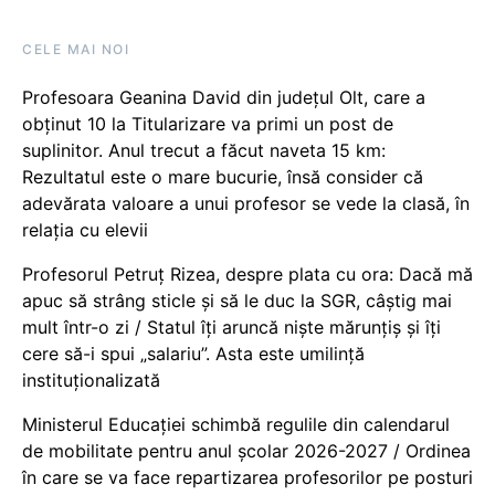
CELE MAI NOI
Profesoara Geanina David din județul Olt, care a
obținut 10 la Titularizare va primi un post de
suplinitor. Anul trecut a făcut naveta 15 km:
Rezultatul este o mare bucurie, însă consider că
adevărata valoare a unui profesor se vede la clasă, în
relația cu elevii
Profesorul Petruț Rizea, despre plata cu ora: Dacă mă
apuc să strâng sticle și să le duc la SGR, câștig mai
mult într-o zi / Statul îți aruncă niște mărunțiș și îți
cere să-i spui „salariu”. Asta este umilință
instituționalizată
Ministerul Educației schimbă regulile din calendarul
de mobilitate pentru anul școlar 2026-2027 / Ordinea
în care se va face repartizarea profesorilor pe posturi