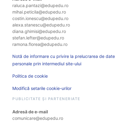
raluca.pantazi@edupedu.ro
mihai.peticila@edupedu.ro
costin.ionescu@edupedu.ro
alexa.stanescu@edupedu.ro
diana.ghimisi@edupedu.ro
stefan.lefter@edupedu.ro
ramona.florea@edupedu.ro
Notă de informare cu privire la prelucrarea de date
personale prin intermediul site-ului
Politica de cookie
Modifică setarile cookie-urilor
PUBLICITATE ȘI PARTENERIATE
Adresă de e-mail
comunicare@edupedu.ro