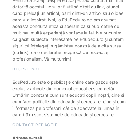
Pentru că scrieți despre educație, sau cu atât mai mult
datorită acestui lucru, ar fi util să citați cu link, atunci
când preluați un articol, părți dintr-un articol sau o idee
care v-a inspirat. Noi, la EduPedu.ro ne-am asumat
această conduită etică și sperăm că și publicațiile cu
mult mai multă experiență vor face la fel. Ne bucurăm
că găsiți subiecte interesante pe Edupedu.ro și suntem
siguri că înțelegeți rugămintea noastră de a cita sursa
(cu link), ca o declarație reciprocă de respect și
profesionalism. Vă mulțumim!
DESPRE NOI
EduPedu.ro este o publicație online care găzduiește
exclusiv articole din domeniul educației și cercetării.
Urmărim constant cum sunt educați copiii noștri, cine și
cum face politicile din educație și cercetare, cine și cum
îi formează pe profesori, cât de adecvate la lumea în
care trăim sunt sistemele de educație și cercetare.
CONTACT REDACȚIE
Adrese e-mail