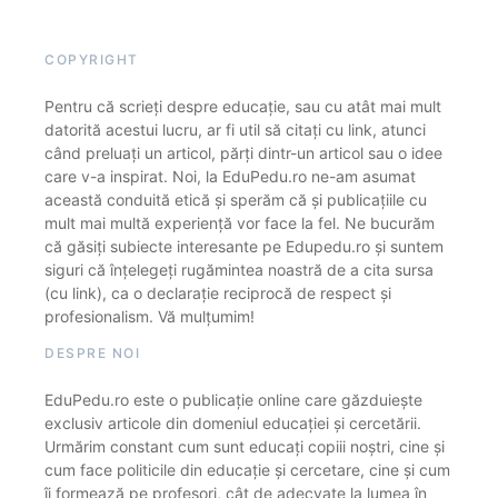
COPYRIGHT
Pentru că scrieți despre educație, sau cu atât mai mult
datorită acestui lucru, ar fi util să citați cu link, atunci
când preluați un articol, părți dintr-un articol sau o idee
care v-a inspirat. Noi, la EduPedu.ro ne-am asumat
această conduită etică și sperăm că și publicațiile cu
mult mai multă experiență vor face la fel. Ne bucurăm
că găsiți subiecte interesante pe Edupedu.ro și suntem
siguri că înțelegeți rugămintea noastră de a cita sursa
(cu link), ca o declarație reciprocă de respect și
profesionalism. Vă mulțumim!
DESPRE NOI
EduPedu.ro este o publicație online care găzduiește
exclusiv articole din domeniul educației și cercetării.
Urmărim constant cum sunt educați copiii noștri, cine și
cum face politicile din educație și cercetare, cine și cum
îi formează pe profesori, cât de adecvate la lumea în