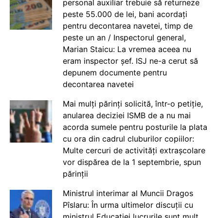
personal auxiliar trebuie să returneze
peste 55.000 de lei, bani acordați
pentru decontarea navetei, timp de
peste un an / Inspectorul general,
Marian Staicu: La vremea aceea nu
eram inspector șef. ISJ ne-a cerut să
depunem documente pentru
decontarea navetei
Mai mulți părinți solicită, într-o petiție,
anularea deciziei ISMB de a nu mai
acorda sumele pentru posturile la plata
cu ora din cadrul cluburilor copiilor:
Multe cercuri de activități extrașcolare
vor dispărea de la 1 septembrie, spun
părinții
Ministrul interimar al Muncii Dragos
Pîslaru: În urma ultimelor discuții cu
ministrul Educației lucrurile sunt mult