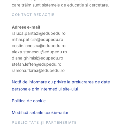
care trăim sunt sistemele de educație și cercetare.
CONTACT REDACȚIE
Adrese e-mail
raluca.pantazi@edupedu.ro
mihai.peticila@edupedu.ro
costin.ionescu@edupedu.ro
alexa.stanescu@edupedu.ro
diana.ghimisi@edupedu.ro
stefan.lefter@edupedu.ro
ramona.florea@edupedu.ro
Notă de informare cu privire la prelucrarea de date
personale prin intermediul site-ului
Politica de cookie
Modifică setarile cookie-urilor
PUBLICITATE ȘI PARTENERIATE