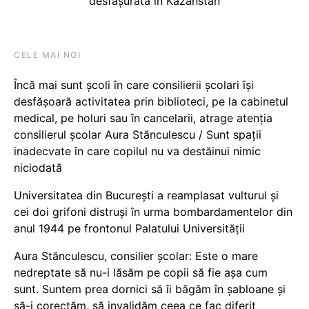
desfășurată în Kazahstan
CELE MAI NOI
Încă mai sunt școli în care consilierii școlari își
desfășoară activitatea prin biblioteci, pe la cabinetul
medical, pe holuri sau în cancelarii, atrage atenția
consilierul școlar Aura Stănculescu / Sunt spații
inadecvate în care copilul nu va destăinui nimic
niciodată
Universitatea din București a reamplasat vulturul și
cei doi grifoni distruși în urma bombardamentelor din
anul 1944 pe frontonul Palatului Universității
Aura Stănculescu, consilier școlar: Este o mare
nedreptate să nu-i lăsăm pe copii să fie așa cum
sunt. Suntem prea dornici să îi băgăm în șabloane și
să-i corectăm, să invalidăm ceea ce fac diferit