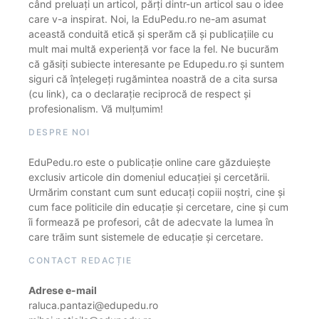
când preluați un articol, părți dintr-un articol sau o idee
care v-a inspirat. Noi, la EduPedu.ro ne-am asumat
această conduită etică și sperăm că și publicațiile cu
mult mai multă experiență vor face la fel. Ne bucurăm
că găsiți subiecte interesante pe Edupedu.ro și suntem
siguri că înțelegeți rugămintea noastră de a cita sursa
(cu link), ca o declarație reciprocă de respect și
profesionalism. Vă mulțumim!
DESPRE NOI
EduPedu.ro este o publicație online care găzduiește
exclusiv articole din domeniul educației și cercetării.
Urmărim constant cum sunt educați copiii noștri, cine și
cum face politicile din educație și cercetare, cine și cum
îi formează pe profesori, cât de adecvate la lumea în
care trăim sunt sistemele de educație și cercetare.
CONTACT REDACȚIE
Adrese e-mail
raluca.pantazi@edupedu.ro