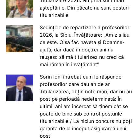
Titularizare 2026: Nu prea sunt mari
așteptările. Din păcate nu sunt posturi
titularizabile
Ședințele de repartizare a profesorilor
2026, la Sibiu. Învățătoare: „Am zis iau
ce este. O să fac naveta și Doamne-
ajută, dar dacă în doi,trei ani nu
reușesc să mă titularizez nu cred că
mai rămân în învățământ”
Sorin Ion, întrebat cum le răspunde
profesorilor care dau an de an
Titularizarea, obțin note mari, dar nu au
post pe perioadă nedeterminată: În
ultimii ani am încercat să ținem cât se
poate de bine sub control posturile
titularizabile / La niciun concurs nu poți
garanta de la început asigurarea unui
post