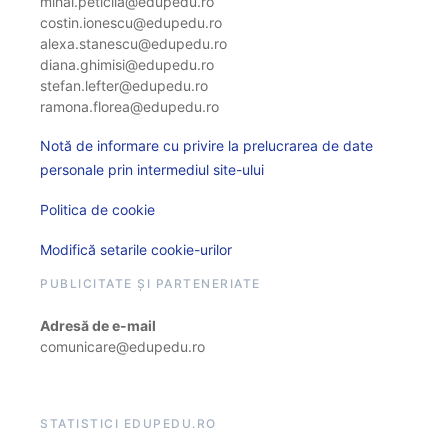
mihai.peticila@edupedu.ro
costin.ionescu@edupedu.ro
alexa.stanescu@edupedu.ro
diana.ghimisi@edupedu.ro
stefan.lefter@edupedu.ro
ramona.florea@edupedu.ro
Notă de informare cu privire la prelucrarea de date
personale prin intermediul site-ului
Politica de cookie
Modifică setarile cookie-urilor
PUBLICITATE ȘI PARTENERIATE
Adresă de e-mail
comunicare@edupedu.ro
STATISTICI EDUPEDU.RO