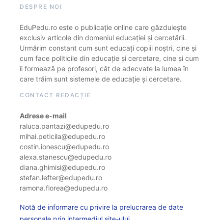
DESPRE NOI
EduPedu.ro este o publicație online care găzduiește
exclusiv articole din domeniul educației și cercetării.
Urmărim constant cum sunt educați copiii noștri, cine și
cum face politicile din educație și cercetare, cine și cum
îi formează pe profesori, cât de adecvate la lumea în
care trăim sunt sistemele de educație și cercetare.
CONTACT REDACȚIE
Adrese e-mail
raluca.pantazi@edupedu.ro
mihai.peticila@edupedu.ro
costin.ionescu@edupedu.ro
alexa.stanescu@edupedu.ro
diana.ghimisi@edupedu.ro
stefan.lefter@edupedu.ro
ramona.florea@edupedu.ro
Notă de informare cu privire la prelucrarea de date
personale prin intermediul site-ului