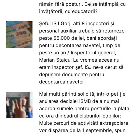
rămân fără posturi. Ce se întâmplă cu
învățătorii, cu educatorii?
Șeful ISJ Gorj, alți 8 inspectori și
personal auxiliar trebuie să returneze
peste 55.000 de lei, bani acordați
pentru decontarea navetei, timp de
peste un an / Inspectorul general,
Marian Staicu: La vremea aceea nu
eram inspector șef. ISJ ne-a cerut să
depunem documente pentru
decontarea navetei
Mai mulți părinți solicită, într-o petiție,
anularea deciziei ISMB de a nu mai
acorda sumele pentru posturile la plata
cu ora din cadrul cluburilor copiilor:
Multe cercuri de activități extrașcolare
vor dispărea de la 1 septembrie, spun