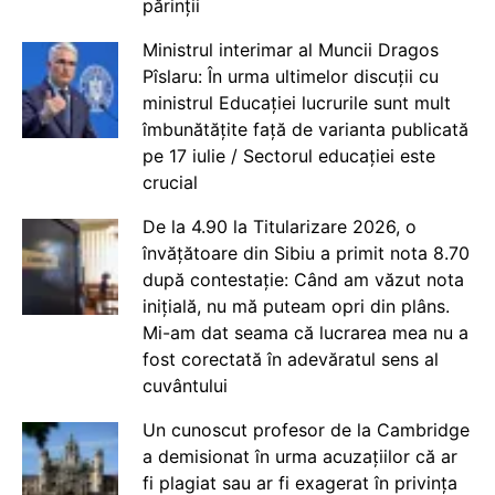
părinții
Ministrul interimar al Muncii Dragos
Pîslaru: În urma ultimelor discuții cu
ministrul Educației lucrurile sunt mult
îmbunătățite față de varianta publicată
pe 17 iulie / Sectorul educației este
crucial
De la 4.90 la Titularizare 2026, o
învățătoare din Sibiu a primit nota 8.70
după contestație: Când am văzut nota
inițială, nu mă puteam opri din plâns.
Mi-am dat seama că lucrarea mea nu a
fost corectată în adevăratul sens al
cuvântului
Un cunoscut profesor de la Cambridge
a demisionat în urma acuzațiilor că ar
fi plagiat sau ar fi exagerat în privința