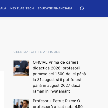
OALĂ
NEXTLAB.TECH
EDUCAȚIE FINANCIARĂ
CELE MAI CITITE ARTICOLE
OFICIAL Prima de carieră
didactică 2026: profesorii
primesc cei 1.500 de lei până
la 31 august și îi pot folosi
până în august 2027 dacă
rămân în învățământ
Profesorul Petruț Rizea: O
profesoară a luat nota 4.90