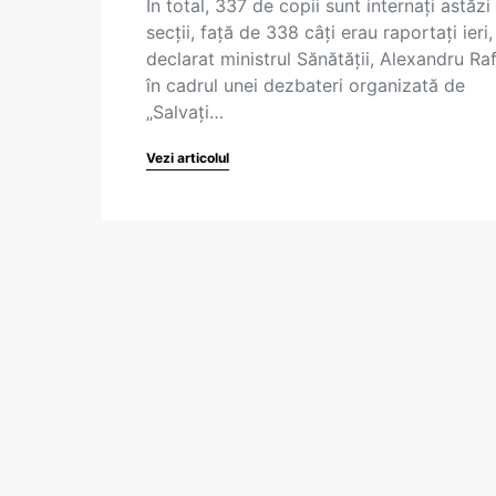
În total, 337 de copii sunt internați astăzi
secții, față de 338 câți erau raportați ieri,
declarat ministrul Sănătății, Alexandru Raf
în cadrul unei dezbateri organizată de
„Salvați…
Vezi articolul