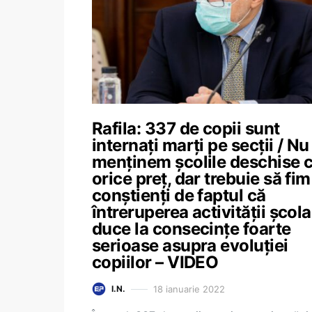
Rafila: 337 de copii sunt
internați marți pe secții / Nu
menținem școlile deschise 
orice preț, dar trebuie să fim
conștienți de faptul că
întreruperea activității școla
duce la consecințe foarte
serioase asupra evoluției
copiilor – VIDEO
18 ianuarie 2022
I.N.