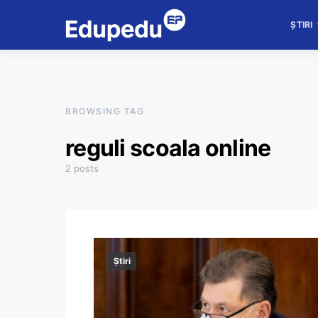
ȘTIRI
BROWSING TAG
reguli scoala online
2 posts
Știri