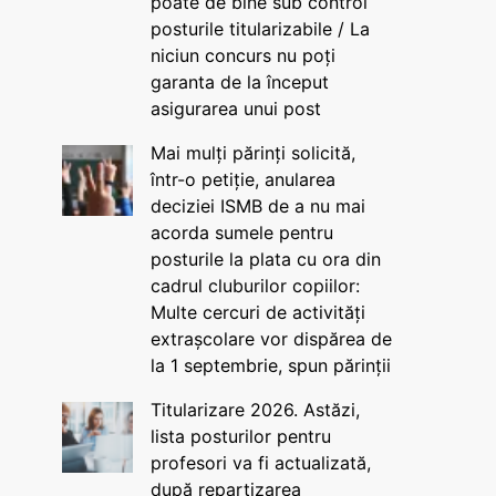
poate de bine sub control
posturile titularizabile / La
niciun concurs nu poți
garanta de la început
asigurarea unui post
Mai mulți părinți solicită,
într-o petiție, anularea
deciziei ISMB de a nu mai
acorda sumele pentru
posturile la plata cu ora din
cadrul cluburilor copiilor:
Multe cercuri de activități
extrașcolare vor dispărea de
la 1 septembrie, spun părinții
Titularizare 2026. Astăzi,
lista posturilor pentru
profesori va fi actualizată,
după repartizarea