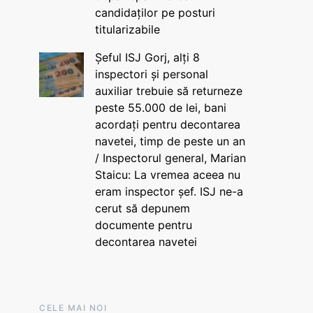
candidaților pe posturi
titularizabile
Șeful ISJ Gorj, alți 8
inspectori și personal
auxiliar trebuie să returneze
peste 55.000 de lei, bani
acordați pentru decontarea
navetei, timp de peste un an
/ Inspectorul general, Marian
Staicu: La vremea aceea nu
eram inspector șef. ISJ ne-a
cerut să depunem
documente pentru
decontarea navetei
CELE MAI NOI