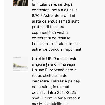
la Titularizare, iar după
contestații nota a ajuns la
8.70 / Astfel de erori îmi
arată ce entuziasmați sunt
profesorii buni, cu
experiență să vină la
corectat și ce resurse
financiare sunt alocate unui
astfel de concurs important
Unici în UE: România este
singura țară din întreaga
Uniune Europeană care a
redus cheltuielile de
cercetare, calculate pe cap
de locuitor, în ultimul
deceniu. Între 2015-2025,
spațiul comunitar a crescut
masiv cheltuielile de