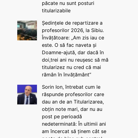
păcate nu sunt posturi
titularizabile
Ședințele de repartizare a
profesorilor 2026, la Sibiu.
Învățătoare: „Am zis iau ce
este. O să fac naveta și
Doamne-ajută, dar dacă în
doi,trei ani nu reușesc să mă
titularizez nu cred că mai
rămân în învățământ”
Sorin Ion, întrebat cum le
răspunde profesorilor care
dau an de an Titularizarea,
obțin note mari, dar nu au
post pe perioadă
nedeterminată: În ultimii ani
am încercat să ținem cât se