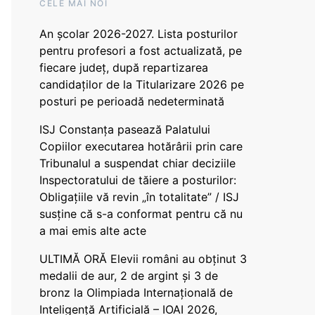
CELE MAI NOI
An școlar 2026-2027. Lista posturilor
pentru profesori a fost actualizată, pe
fiecare județ, după repartizarea
candidaților de la Titularizare 2026 pe
posturi pe perioadă nedeterminată
ISJ Constanța pasează Palatului
Copiilor executarea hotărârii prin care
Tribunalul a suspendat chiar deciziile
Inspectoratului de tăiere a posturilor:
Obligațiile vă revin „în totalitate” / ISJ
susține că s-a conformat pentru că nu
a mai emis alte acte
ULTIMĂ ORĂ Elevii români au obținut 3
medalii de aur, 2 de argint și 3 de
bronz la Olimpiada Internațională de
Inteligență Artificială – IOAI 2026,