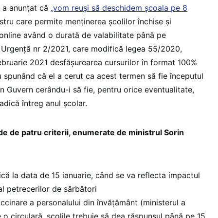
i a anunțat că
„vom reuși să deschidem școala pe 8
istru care permite menținerea școlilor închise și
 online având o durată de valabilitate până pe
 Urgență nr 2/2021, care modifică legea 55/2020,
bruarie 2021 desfășurearea cursurilor în format 100%
u spunând că el a cerut ca acest termen să fie începutul
din Guvern cerându-i să fie, pentru orice eventualitate,
dică întreg anul școlar.
e de patru criterii, enumerate de ministrul Sorin
ică la data de 15 ianuarie, când se va reflecta impactul
al petrecerilor de sărbători
accinare a personalului din învățământ (ministerul a
le o circulară, școlile trebuie să dea răspunsul până pe 15