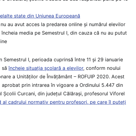
lelalte state din Uniunea Europeană
e nu au avut acces la predarea online și numărul elevilor
e încheia media pe Semestrul I, din cauza că nu au putut
line
n Semestrul I, perioada cuprinsă între 11 și 29 ianuarie
i să
încheie situația școlară a elevilor
, conform noului
onare a Unităților de Învățământ – ROFUIP 2020. Acest
aprobat prin intrarea în vigoare a Ordinului 5.447 din
 Școlii Curcani, din județul Călărași, profesorul Viforel
d al cadrului normativ pentru profesori, pe care îl puteți