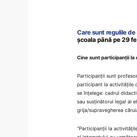
Care sunt regulile de
școala până pe 29 fe
Cine sunt participanții la 
Participanții sunt profesori
participant la activitățile
se înțelege: cadrul didactic
sau susținătorul legal al 
grija/supravegherea căruia
“Participanții la activităț
al internetului au următoar