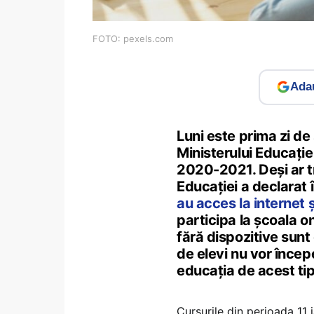
FOTO: pexels.com
Adau
Luni este prima zi de
Ministerului Educației
2020-2021. Deși ar tr
Educației a declarat
au acces la internet 
participa la școala on
fără dispozitive sunt 
de elevi nu vor începe
educația de acest tip
Cursurile din perioada 11 