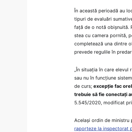
În această perioadă au loc 
tipuri de evaluări sumativ
față de o notă obișnuită. 
stea cu camera pornită, po
completează una dintre ob
prevede regulile în predar
„În situația în care elevul
sau nu în funcțiune siste
de curs;
excepție fac orel
trebuie să fie conectați 
5.545/2020, modificat p
Același ordin de ministru
raporteze la inspectorat p