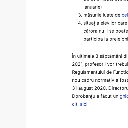
ianuarie)
măsurile luate de
ce
situația elevilor car
cărora nu li se poat
participa la orele on
În ultimele 3 săptămâni di
2021, profesorii vor trebu
Regulamentului de Funcți
nou cadru normativ a fost 
31 august 2020. Directorul
Dorobanțu a făcut un
ghi
citi aici.