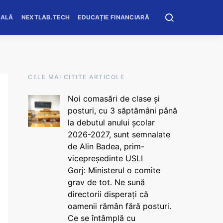
OALĂ
NEXTLAB.TECH
EDUCAȚIE FINANCIARĂ
CELE MAI CITITE ARTICOLE
Noi comasări de clase și
posturi, cu 3 săptămâni până
la debutul anului școlar
2026-2027, sunt semnalate
de Alin Badea, prim-
vicepreședinte USLI
Gorj: Ministerul o comite
grav de tot. Ne sună
directorii disperați că
oamenii rămân fără posturi.
Ce se întâmplă cu