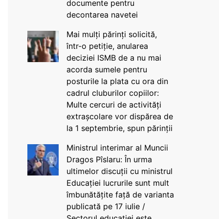
documente pentru
decontarea navetei
Mai mulți părinți solicită,
într-o petiție, anularea
deciziei ISMB de a nu mai
acorda sumele pentru
posturile la plata cu ora din
cadrul cluburilor copiilor:
Multe cercuri de activități
extrașcolare vor dispărea de
la 1 septembrie, spun părinții
Ministrul interimar al Muncii
Dragos Pîslaru: În urma
ultimelor discuții cu ministrul
Educației lucrurile sunt mult
îmbunătățite față de varianta
publicată pe 17 iulie /
Sectorul educației este