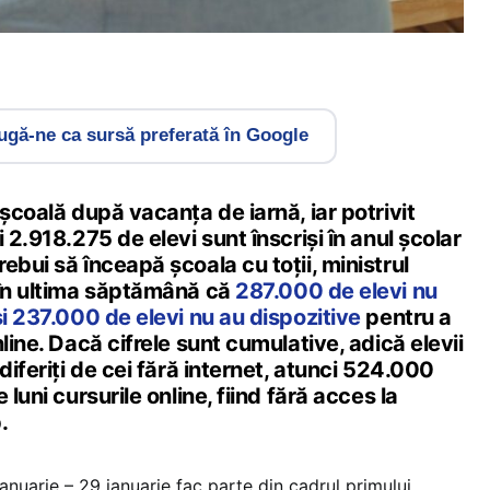
gă-ne ca sursă preferată în Google
 școală după vacanța de iarnă, iar potrivit
 2.918.275 de elevi sunt înscriși în anul școlar
ebui să înceapă școala cu toții, ministrul
 în ultima săptămână că
287.000 de elevi nu
și 237.000 de elevi nu au dispozitive
pentru a
line. Dacă cifrele sunt cumulative, adică elevii
diferiți de cei fără internet, atunci 524.000
 luni cursurile online, fiind fără acces la
.
ianuarie – 29 ianuarie fac parte din cadrul primului