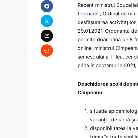
Recent ministrul Educație
februarie”
, Ordinul de min
desfășurarea activităților
29.01.2021. Ordonanța de
permite doar până pe 8 fe
online, ministrul Cîmpean
semestrului al II-lea, cei 
până în septembrie 2021, a
Deschiderea școlii depind
Cîmpeanu:
situația epidemiolog
vacanței de iarnă și 
disponibilitatea la v
trimis în toate școli