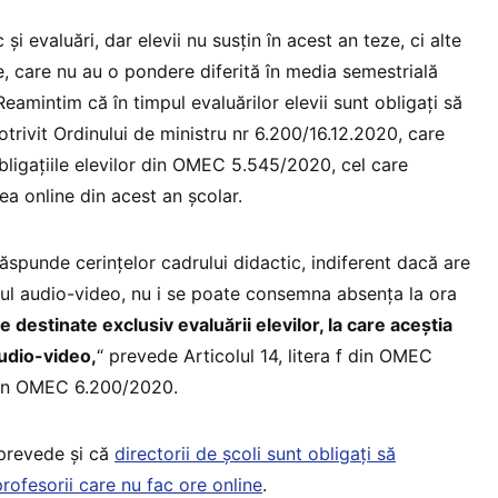
și evaluări, dar elevii nu susțin în acest an teze, ci alte
e, care nu au o pondere diferită în media semestrială
Reamintim că în timpul evaluărilor elevii sunt obligați să
trivit Ordinului de ministru nr 6.200/16.12.2020, care
ligațiile elevilor din OMEC 5.545/2020, cel care
ea online din acest an școlar.
 răspunde cerințelor cadrului didactic, indiferent dacă are
mul audio-video, nu i se poate consemna absența la ora
e destinate exclusiv evaluării elevilor, la care aceștia
audio-video,
“ prevede Articolul 14, litera f din OMEC
rin OMEC 6.200/2020.
 prevede și că
directorii de școli sunt obligați să
rofesorii care nu fac ore online
.