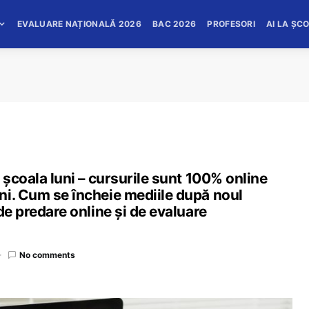
EVALUARE NAȚIONALĂ 2026
BAC 2026
PROFESORI
AI LA ȘC
 școala luni – cursurile sunt 100% online
ni. Cum se încheie mediile după noul
de predare online și de evaluare
No comments