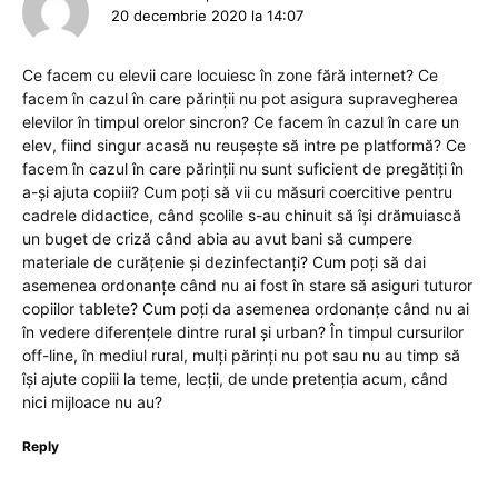
20 decembrie 2020 la 14:07
Ce facem cu elevii care locuiesc în zone fără internet? Ce
facem în cazul în care părinții nu pot asigura supravegherea
elevilor în timpul orelor sincron? Ce facem în cazul în care un
elev, fiind singur acasă nu reușește să intre pe platformă? Ce
facem în cazul în care părinții nu sunt suficient de pregătiți în
a-și ajuta copiii? Cum poți să vii cu măsuri coercitive pentru
cadrele didactice, când școlile s-au chinuit să își drămuiască
un buget de criză când abia au avut bani să cumpere
materiale de curățenie și dezinfectanți? Cum poți să dai
asemenea ordonanțe când nu ai fost în stare să asiguri tuturor
copiilor tablete? Cum poți da asemenea ordonanțe când nu ai
în vedere diferențele dintre rural și urban? În timpul cursurilor
off-line, în mediul rural, mulți părinți nu pot sau nu au timp să
își ajute copiii la teme, lecții, de unde pretenția acum, când
nici mijloace nu au?
Reply