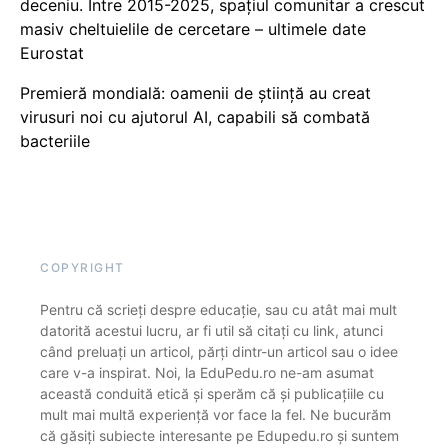
deceniu. Între 2015-2025, spațiul comunitar a crescut
masiv cheltuielile de cercetare – ultimele date
Eurostat
Premieră mondială: oamenii de știință au creat
virusuri noi cu ajutorul AI, capabili să combată
bacteriile
COPYRIGHT
Pentru că scrieți despre educație, sau cu atât mai mult
datorită acestui lucru, ar fi util să citați cu link, atunci
când preluați un articol, părți dintr-un articol sau o idee
care v-a inspirat. Noi, la EduPedu.ro ne-am asumat
această conduită etică și sperăm că și publicațiile cu
mult mai multă experiență vor face la fel. Ne bucurăm
că găsiți subiecte interesante pe Edupedu.ro și suntem