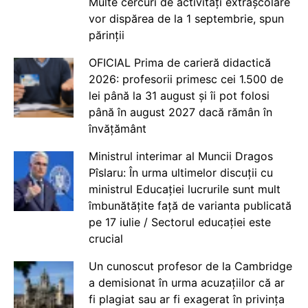
Multe cercuri de activități extrașcolare
vor dispărea de la 1 septembrie, spun
părinții
OFICIAL Prima de carieră didactică
2026: profesorii primesc cei 1.500 de
lei până la 31 august și îi pot folosi
până în august 2027 dacă rămân în
învățământ
Ministrul interimar al Muncii Dragos
Pîslaru: În urma ultimelor discuții cu
ministrul Educației lucrurile sunt mult
îmbunătățite față de varianta publicată
pe 17 iulie / Sectorul educației este
crucial
Un cunoscut profesor de la Cambridge
a demisionat în urma acuzațiilor că ar
fi plagiat sau ar fi exagerat în privința