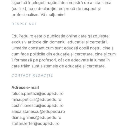
siguri că înțelegeți rugămintea noastră de a cita sursa
(cu link), ca o declarație reciprocă de respect și
profesionalism. Vă mulțumim!
DESPRE NOI
EduPedu.ro este o publicație online care găzduiește
exclusiv articole din domeniul educației și cercetării.
Urmărim constant cum sunt educați copiii noștri, cine și
cum face politicile din educație și cercetare, cine și cum
îi formează pe profesori, cât de adecvate la lumea în
care trăim sunt sistemele de educație și cercetare.
CONTACT REDACȚIE
Adrese e-mail
raluca.pantazi@edupedu.ro
mihai.peticila@edupedu.ro
costin.ionescu@edupedu.ro
alexa.stanescu@edupedu.ro
diana.ghimisi@edupedu.ro
stefan.lefter@edupedu.ro