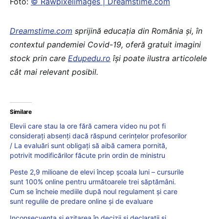
Foto:
© Rawpixelimages | Dreamstime.com
Dreamstime.com
sprijină educaţia din România şi, în
contextul pandemiei Covid-19, oferă gratuit imagini
stock prin care
Edupedu.ro
îşi poate ilustra articolele
cât mai relevant posibil.
Similare
Elevii care stau la ore fără camera video nu pot fi
considerați absenți dacă răspund cerințelor profesorilor
/ La evaluări sunt obligați să aibă camera pornită,
potrivit modificărilor făcute prin ordin de ministru
Peste 2,9 milioane de elevi încep școala luni – cursurile
sunt 100% online pentru următoarele trei săptămâni.
Cum se încheie mediile după noul regulament și care
sunt regulile de predare online și de evaluare
Inconsecvența și ezitarea în decizii și declarații și