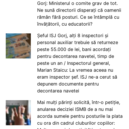
Gorj: Ministerul o comite grav de tot.
Ne sună directorii disperați că oamenii
rămân fără posturi. Ce se întâmplă cu
învățătorii, cu educatorii?
Șeful ISJ Gorj, alți 8 inspectori și
personal auxiliar trebuie să returneze
peste 55.000 de lei, bani acordați
pentru decontarea navetei, timp de
peste un an / Inspectorul general,
Marian Staicu: La vremea aceea nu
eram inspector șef. ISJ ne-a cerut să
depunem documente pentru
decontarea navetei
Mai mulți părinți solicită, într-o petiție,
anularea deciziei ISMB de a nu mai
acorda sumele pentru posturile la plata
cu ora din cadrul cluburilor copiilor: