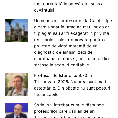
fost corectată în adevăratul sens al
cuvântului
Un cunoscut profesor de la Cambridge
a demisionat în urma acuzațiilor că ar
fi plagiat sau ar fi exagerat în privința
realizărilor sale, promovate printr-o
poveste de viață marcată de un
diagnostic de autism, zeci de
maratoane parcurse și milioane de lire
strânse în scopuri caritabile
Profesor de Istorie cu 9.70 la
Titularizare 2026: Nu prea sunt mari
așteptările. Din păcate nu sunt posturi
titularizabile
Sorin Ion, întrebat cum le răspunde
profesorilor care dau an de an
Titularizarea, obțin note mari, dar nu au