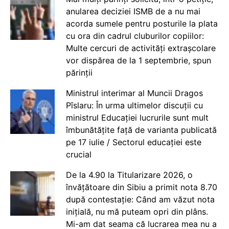
anularea deciziei ISMB de a nu mai
acorda sumele pentru posturile la plata
cu ora din cadrul cluburilor copiilor:
Multe cercuri de activități extrașcolare
vor dispărea de la 1 septembrie, spun
părinții
Ministrul interimar al Muncii Dragos
Pîslaru: În urma ultimelor discuții cu
ministrul Educației lucrurile sunt mult
îmbunătățite față de varianta publicată
pe 17 iulie / Sectorul educației este
crucial
De la 4.90 la Titularizare 2026, o
învățătoare din Sibiu a primit nota 8.70
după contestație: Când am văzut nota
inițială, nu mă puteam opri din plâns.
Mi-am dat seama că lucrarea mea nu a