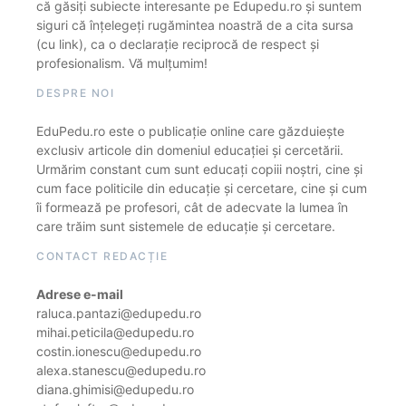
că găsiți subiecte interesante pe Edupedu.ro și suntem
siguri că înțelegeți rugămintea noastră de a cita sursa
(cu link), ca o declarație reciprocă de respect și
profesionalism. Vă mulțumim!
DESPRE NOI
EduPedu.ro este o publicație online care găzduiește
exclusiv articole din domeniul educației și cercetării.
Urmărim constant cum sunt educați copiii noștri, cine și
cum face politicile din educație și cercetare, cine și cum
îi formează pe profesori, cât de adecvate la lumea în
care trăim sunt sistemele de educație și cercetare.
CONTACT REDACȚIE
Adrese e-mail
raluca.pantazi@edupedu.ro
mihai.peticila@edupedu.ro
costin.ionescu@edupedu.ro
alexa.stanescu@edupedu.ro
diana.ghimisi@edupedu.ro