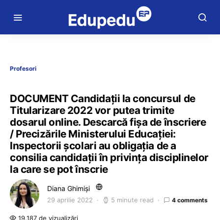
Profesori
DOCUMENT Candidații la concursul de
Titularizare 2022 vor putea trimite
dosarul online. Descarcă fișa de înscriere
/ Precizările Ministerului Educației:
Inspectorii școlari au obligația de a
consilia candidații în privința disciplinelor
la care se pot înscrie
Diana Ghimiși
29 aprilie 2022
5 minute read
4 comments
19.187 de vizualizări