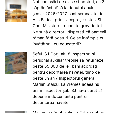
Noi comasări de clase și posturi, cu 3
săptămâni până la debutul anului
școlar 2026-2027, sunt semnalate de
Alin Badea, prim-vicepreședinte USLI
Gorj: Ministerul o comite grav de tot.
Ne sună directorii disperați că oamenii
rămân fără posturi. Ce se întâmplă cu
învățătorii, cu educatorii?
Șeful ISJ Gorj, alți 8 inspectori și
personal auxiliar trebuie să returneze
peste 55.000 de lei, bani acordați
pentru decontarea navetei, timp de
peste un an / Inspectorul general,
Marian Staicu: La vremea aceea nu
eram inspector șef. ISJ ne-a cerut să
depunem documente pentru
decontarea navetei
Mai mulți părinți solicită, într-o petiție,