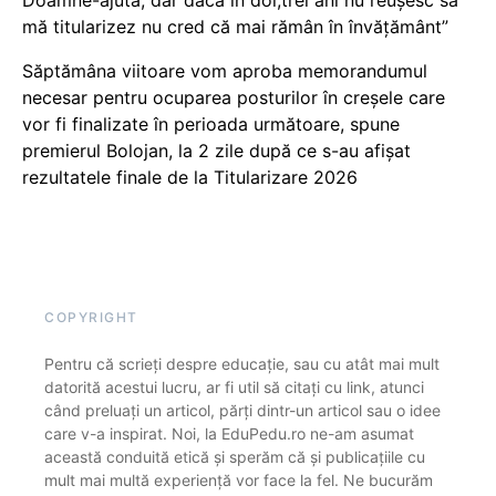
Doamne-ajută, dar dacă în doi,trei ani nu reușesc să
mă titularizez nu cred că mai rămân în învățământ”
Săptămâna viitoare vom aproba memorandumul
necesar pentru ocuparea posturilor în creșele care
vor fi finalizate în perioada următoare, spune
premierul Bolojan, la 2 zile după ce s-au afișat
rezultatele finale de la Titularizare 2026
COPYRIGHT
Pentru că scrieți despre educație, sau cu atât mai mult
datorită acestui lucru, ar fi util să citați cu link, atunci
când preluați un articol, părți dintr-un articol sau o idee
care v-a inspirat. Noi, la EduPedu.ro ne-am asumat
această conduită etică și sperăm că și publicațiile cu
mult mai multă experiență vor face la fel. Ne bucurăm