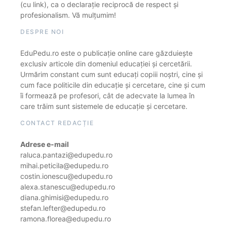
(cu link), ca o declarație reciprocă de respect și
profesionalism. Vă mulțumim!
DESPRE NOI
EduPedu.ro este o publicație online care găzduiește
exclusiv articole din domeniul educației și cercetării.
Urmărim constant cum sunt educați copiii noștri, cine și
cum face politicile din educație și cercetare, cine și cum
îi formează pe profesori, cât de adecvate la lumea în
care trăim sunt sistemele de educație și cercetare.
CONTACT REDACȚIE
Adrese e-mail
raluca.pantazi@edupedu.ro
mihai.peticila@edupedu.ro
costin.ionescu@edupedu.ro
alexa.stanescu@edupedu.ro
diana.ghimisi@edupedu.ro
stefan.lefter@edupedu.ro
ramona.florea@edupedu.ro