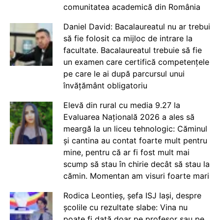
comunitatea academică din România
Daniel David: Bacalaureatul nu ar trebui
să fie folosit ca mijloc de intrare la
facultate. Bacalaureatul trebuie să fie
un examen care certifică competențele
pe care le ai după parcursul unui
învățământ obligatoriu
Elevă din rural cu media 9.27 la
Evaluarea Națională 2026 a ales să
meargă la un liceu tehnologic: Căminul
și cantina au contat foarte mult pentru
mine, pentru că ar fi fost mult mai
scump să stau în chirie decât să stau la
cămin. Momentan am visuri foarte mari
Rodica Leontieș, șefa ISJ Iași, despre
școlile cu rezultate slabe: Vina nu
poate fi dată doar pe profesor sau pe