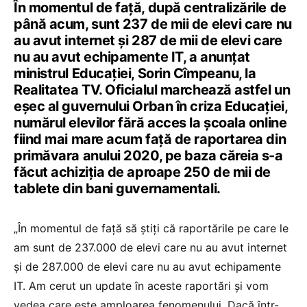
În momentul de față, după centralizările de
până acum, sunt 237 de mii de elevi care nu
au avut internet și 287 de mii de elevi care
nu au avut echipamente IT, a anunțat
ministrul Educației, Sorin Cîmpeanu, la
Realitatea TV. Oficialul marchează astfel un
eșec al guvernului Orban în criza Educației,
numărul elevilor fără acces la școala online
fiind mai mare acum față de raportarea din
primăvara anului 2020, pe baza căreia s-a
făcut achiziția de aproape 250 de mii de
tablete din bani guvernamentali.
„În momentul de față să știți că raportările pe care le
am sunt de 237.000 de elevi care nu au avut internet
și de 287.000 de elevi care nu au avut echipamente
IT. Am cerut un update în aceste raportări și vom
vedea care este amploarea fenomenului. Dacă într-