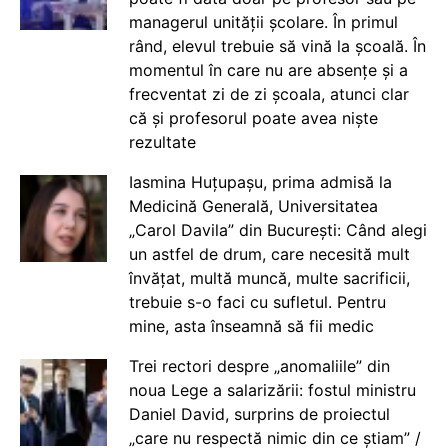
managerul unității școlare. În primul
rând, elevul trebuie să vină la școală. În
momentul în care nu are absențe și a
frecventat zi de zi școala, atunci clar
că și profesorul poate avea niște
rezultate
Iasmina Huțupașu, prima admisă la
Medicină Generală, Universitatea
„Carol Davila” din București: Când alegi
un astfel de drum, care necesită mult
învățat, multă muncă, multe sacrificii,
trebuie s-o faci cu sufletul. Pentru
mine, asta înseamnă să fii medic
Trei rectori despre „anomaliile” din
noua Lege a salarizării: fostul ministru
Daniel David, surprins de proiectul
„care nu respectă nimic din ce știam” /