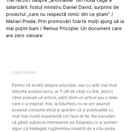
Trei rectori despre „anomaliile” din noua Lege a
salarizării: fostul ministru Daniel David, surprins de
proiectul „care nu respectă nimic din ce știam” /
Marian Preda: Prin promovări foarte mulți ajung să ia
mai puțini bani / Remus Pricopie: Un document care
are zero valoare
COPYRIGHT
Pentru că scrieți despre educație, sau cu atât mai mult
datorită acestui lucru, ar fi util să citați cu link, atunci
când preluați un articol, părți dintr-un articol sau o idee
care v-a inspirat. Noi, la EduPedu.ro ne-am asumat
această conduită etică și sperăm că și publicațiile cu
mult mai multă experiență vor face la fel. Ne bucurăm
că găsiți subiecte interesante pe Edupedu.ro și suntem
siguri că înțelegeți rugămintea noastră de a cita sursa