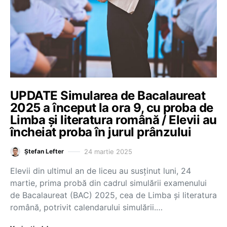
UPDATE Simularea de Bacalaureat
2025 a început la ora 9, cu proba de
Limba și literatura română / Elevii au
încheiat proba în jurul prânzului
24 martie 2025
Ștefan Lefter
Elevii din ultimul an de liceu au susținut luni, 24
martie, prima probă din cadrul simulării examenului
de Bacalaureat (BAC) 2025, cea de Limba și literatura
română, potrivit calendarului simulării.…