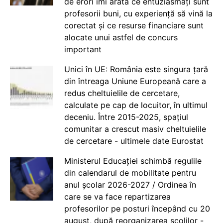
de erori îmi arată ce entuziasmați sunt
profesorii buni, cu experiență să vină la
corectat și ce resurse financiare sunt
alocate unui astfel de concurs
important
Unici în UE: România este singura țară
din întreaga Uniune Europeană care a
redus cheltuielile de cercetare,
calculate pe cap de locuitor, în ultimul
deceniu. Între 2015-2025, spațiul
comunitar a crescut masiv cheltuielile
de cercetare - ultimele date Eurostat
Ministerul Educației schimbă regulile
din calendarul de mobilitate pentru
anul școlar 2026-2027 / Ordinea în
care se va face repartizarea
profesorilor pe posturi începând cu 20
august, după reorganizarea școlilor -