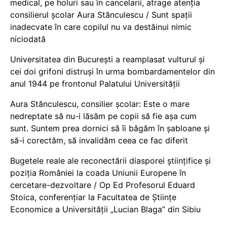
medical, pe holuri sau în cancelarii, atrage atenția
consilierul școlar Aura Stănculescu / Sunt spații
inadecvate în care copilul nu va destăinui nimic
niciodată
Universitatea din București a reamplasat vulturul și
cei doi grifoni distruși în urma bombardamentelor din
anul 1944 pe frontonul Palatului Universității
Aura Stănculescu, consilier școlar: Este o mare
nedreptate să nu-i lăsăm pe copii să fie așa cum
sunt. Suntem prea dornici să îi băgăm în șabloane și
să-i corectăm, să invalidăm ceea ce fac diferit
Bugetele reale ale reconectării diasporei științifice și
poziția României la coada Uniunii Europene în
cercetare-dezvoltare / Op Ed Profesorul Eduard
Stoica, conferențiar la Facultatea de Științe
Economice a Universității „Lucian Blaga” din Sibiu