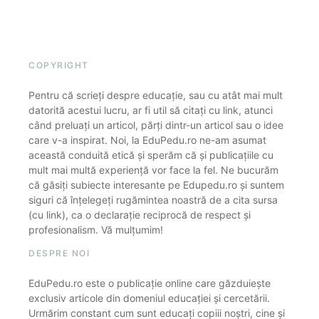
COPYRIGHT
Pentru că scrieți despre educație, sau cu atât mai mult
datorită acestui lucru, ar fi util să citați cu link, atunci
când preluați un articol, părți dintr-un articol sau o idee
care v-a inspirat. Noi, la EduPedu.ro ne-am asumat
această conduită etică și sperăm că și publicațiile cu
mult mai multă experiență vor face la fel. Ne bucurăm
că găsiți subiecte interesante pe Edupedu.ro și suntem
siguri că înțelegeți rugămintea noastră de a cita sursa
(cu link), ca o declarație reciprocă de respect și
profesionalism. Vă mulțumim!
DESPRE NOI
EduPedu.ro este o publicație online care găzduiește
exclusiv articole din domeniul educației și cercetării.
Urmărim constant cum sunt educați copiii noștri, cine și