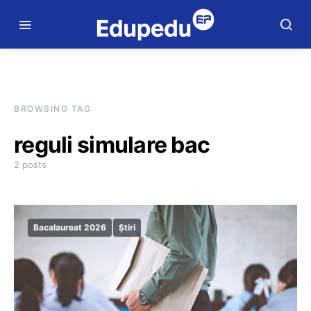
BROWSING TAG
reguli simulare bac
2 posts
Bacalaureat 2026
Știri