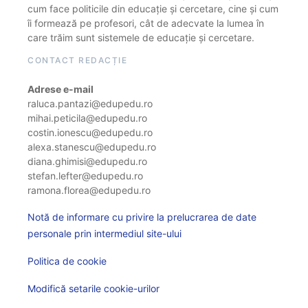
cum face politicile din educație și cercetare, cine și cum
îi formează pe profesori, cât de adecvate la lumea în
care trăim sunt sistemele de educație și cercetare.
CONTACT REDACȚIE
Adrese e-mail
raluca.pantazi@edupedu.ro
mihai.peticila@edupedu.ro
costin.ionescu@edupedu.ro
alexa.stanescu@edupedu.ro
diana.ghimisi@edupedu.ro
stefan.lefter@edupedu.ro
ramona.florea@edupedu.ro
Notă de informare cu privire la prelucrarea de date
personale prin intermediul site-ului
Politica de cookie
Modifică setarile cookie-urilor