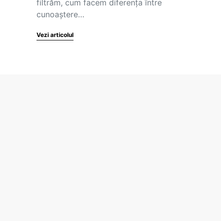
filtrăm, cum facem diferenţa între
cunoaştere…
Vezi articolul