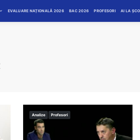
EVALUARE NAȚIONALĂ 2026
BAC 2026
PROFESORI
AI LA ȘC
t
Analize
Profesori