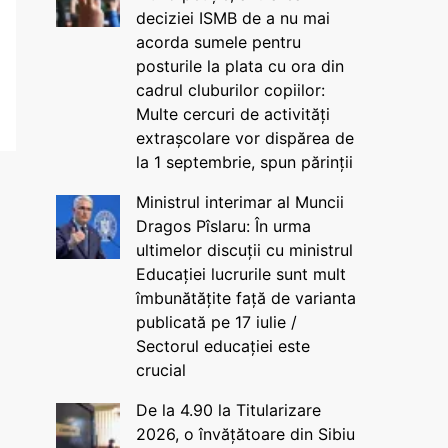
deciziei ISMB de a nu mai
acorda sumele pentru
posturile la plata cu ora din
cadrul cluburilor copiilor:
Multe cercuri de activități
extrașcolare vor dispărea de
la 1 septembrie, spun părinții
Ministrul interimar al Muncii
Dragos Pîslaru: În urma
ultimelor discuții cu ministrul
Educației lucrurile sunt mult
îmbunătățite față de varianta
publicată pe 17 iulie /
Sectorul educației este
crucial
De la 4.90 la Titularizare
2026, o învățătoare din Sibiu