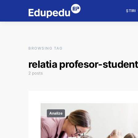
ȘTIRI
BROWSING TAG
relatia profesor-studen
2 posts
Analize