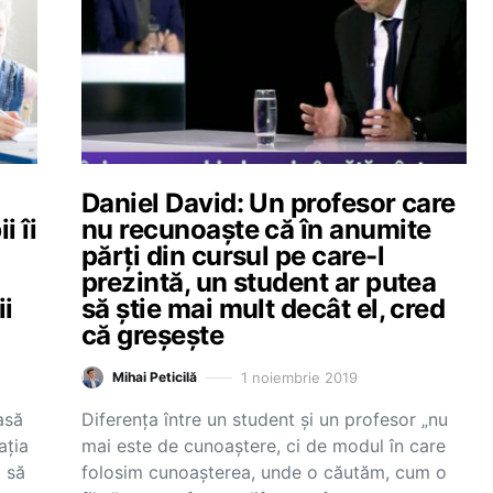
Daniel David: Un profesor care
i îi
nu recunoaşte că în anumite
părţi din cursul pe care-l
prezintă, un student ar putea
ii
să ştie mai mult decât el, cred
că greşeşte
1 noiembrie 2019
Mihai Peticilă
asă
Diferența între un student și un profesor „nu
ația
mai este de cunoaştere, ci de modul în care
a să
folosim cunoaşterea, unde o căutăm, cum o