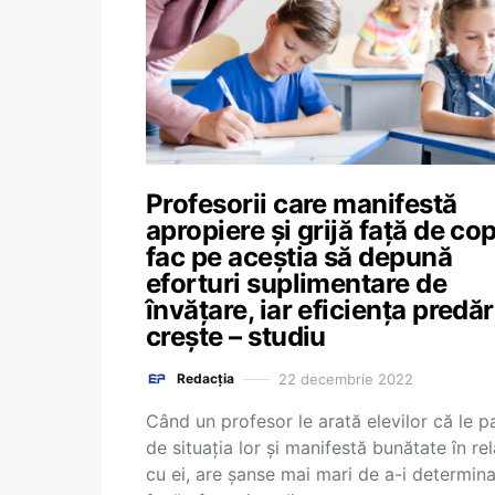
Profesorii care manifestă
apropiere și grijă față de copi
fac pe aceștia să depună
eforturi suplimentare de
învățare, iar eficiența predăr
crește – studiu
22 decembrie 2022
Redacția
Când un profesor le arată elevilor că le p
de situația lor și manifestă bunătate în rel
cu ei, are șanse mai mari de a-i determin