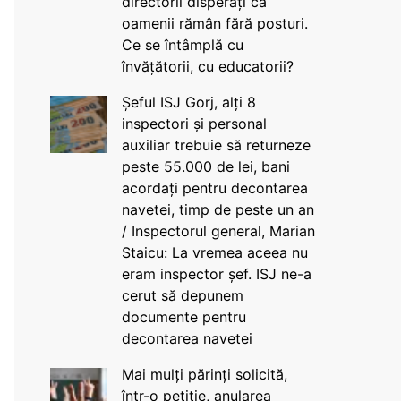
directorii disperați că
oamenii rămân fără posturi.
Ce se întâmplă cu
învățătorii, cu educatorii?
Șeful ISJ Gorj, alți 8
inspectori și personal
auxiliar trebuie să returneze
peste 55.000 de lei, bani
acordați pentru decontarea
navetei, timp de peste un an
/ Inspectorul general, Marian
Staicu: La vremea aceea nu
eram inspector șef. ISJ ne-a
cerut să depunem
documente pentru
decontarea navetei
Mai mulți părinți solicită,
într-o petiție, anularea