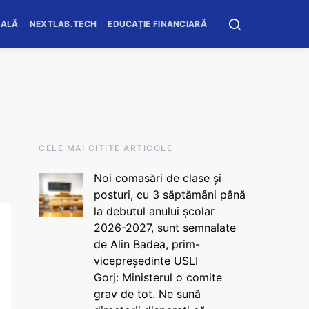
OALĂ
NEXTLAB.TECH
EDUCAȚIE FINANCIARĂ
CELE MAI CITITE ARTICOLE
Noi comasări de clase și
posturi, cu 3 săptămâni până
la debutul anului școlar
2026-2027, sunt semnalate
de Alin Badea, prim-
vicepreședinte USLI
Gorj: Ministerul o comite
grav de tot. Ne sună