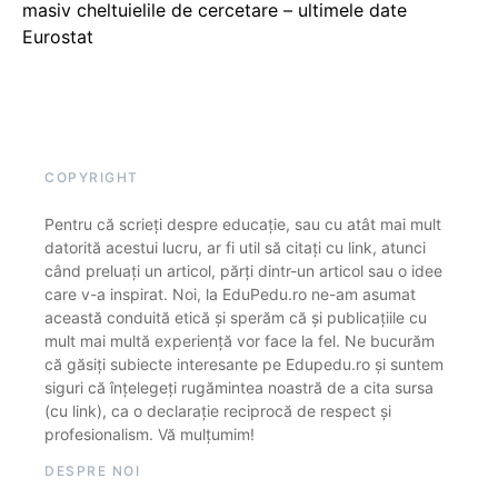
masiv cheltuielile de cercetare – ultimele date
Eurostat
COPYRIGHT
Pentru că scrieți despre educație, sau cu atât mai mult
datorită acestui lucru, ar fi util să citați cu link, atunci
când preluați un articol, părți dintr-un articol sau o idee
care v-a inspirat. Noi, la EduPedu.ro ne-am asumat
această conduită etică și sperăm că și publicațiile cu
mult mai multă experiență vor face la fel. Ne bucurăm
că găsiți subiecte interesante pe Edupedu.ro și suntem
siguri că înțelegeți rugămintea noastră de a cita sursa
(cu link), ca o declarație reciprocă de respect și
profesionalism. Vă mulțumim!
DESPRE NOI