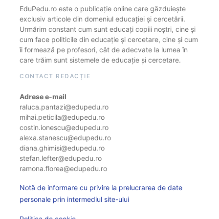
EduPedu.ro este o publicație online care găzduiește
exclusiv articole din domeniul educației și cercetării.
Urmărim constant cum sunt educați copiii noștri, cine și
cum face politicile din educație și cercetare, cine și cum
îi formează pe profesori, cât de adecvate la lumea în
care trăim sunt sistemele de educație și cercetare.
CONTACT REDACȚIE
Adrese e-mail
raluca.pantazi@edupedu.ro
mihai.peticila@edupedu.ro
costin.ionescu@edupedu.ro
alexa.stanescu@edupedu.ro
diana.ghimisi@edupedu.ro
stefan.lefter@edupedu.ro
ramona.florea@edupedu.ro
Notă de informare cu privire la prelucrarea de date
personale prin intermediul site-ului
Politica de cookie