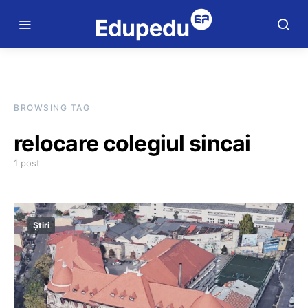
BROWSING TAG
relocare colegiul sincai
1 post
Știri