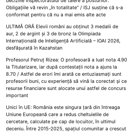
deciziile Inspectoratului de tăiere a posturilor:
Obligațiile vă revin „în totalitate” / ISJ susține că s-a
conformat pentru că nu a mai emis alte acte
ULTIMĂ ORĂ Elevii români au obținut 3 medalii de
aur, 2 de argint și 3 de bronz la Olimpiada
Internațională de Inteligență Artificială – IOAI 2026,
desfășurată în Kazahstan
Profesorul Petruț Rizea: O profesoară a luat nota 4.90
la Titularizare, iar după contestații nota a ajuns la
8.70 / Astfel de erori îmi arată ce entuziasmați sunt
profesorii buni, cu experiență să vină la corectat și ce
resurse financiare sunt alocate unui astfel de concurs
important
Unici în UE: România este singura țară din întreaga
Uniune Europeană care a redus cheltuielile de
cercetare, calculate pe cap de locuitor, în ultimul
deceniu. Între 2015-2025, spațiul comunitar a crescut