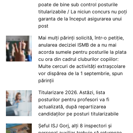
poate de bine sub control posturile
titularizabile / La niciun concurs nu poți
garanta de la început asigurarea unui
post
Mai mulți părinți solicită, într-o petiție,
anularea deciziei ISMB de a nu mai
acorda sumele pentru posturile la plata
cu ora din cadrul cluburilor copiilor:
Multe cercuri de activități extrașcolare
vor dispărea de la 1 septembrie, spun
părinții
Titularizare 2026. Astăzi, lista
posturilor pentru profesori va fi
actualizată, după repartizarea
candidaților pe posturi titularizabile
Șeful ISJ Gorj, alți 8 inspectori și
personal auxiliar trebuie să returneze