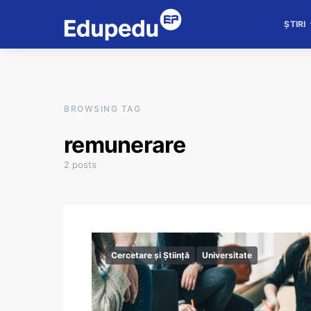
ȘTIRI
BROWSING TAG
remunerare
2 posts
Cercetare și Știință
Universitate