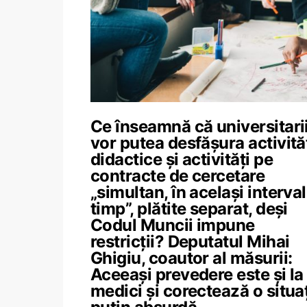
Ce înseamnă că universitari
vor putea desfășura activită
didactice și activități pe
contracte de cercetare
„simultan, în același interva
timp”, plătite separat, deși
Codul Muncii impune
restricții? Deputatul Mihai
Ghigiu, coautor al măsurii:
Aceeași prevedere este și la
medici și corectează o situa