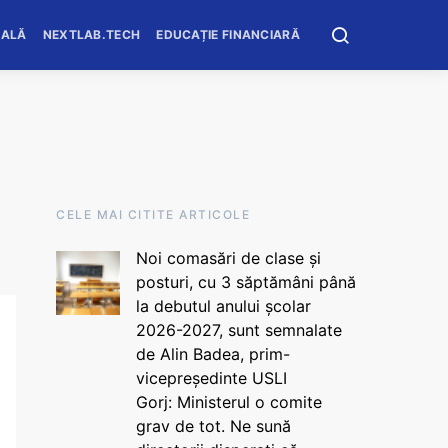
OALĂ
NEXTLAB.TECH
EDUCAȚIE FINANCIARĂ
CELE MAI CITITE ARTICOLE
Noi comasări de clase și
posturi, cu 3 săptămâni până
la debutul anului școlar
2026-2027, sunt semnalate
de Alin Badea, prim-
vicepreședinte USLI
Gorj: Ministerul o comite
grav de tot. Ne sună