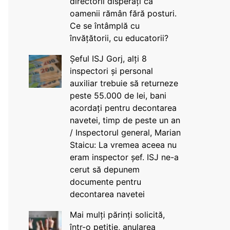
directorii disperați că
oamenii rămân fără posturi.
Ce se întâmplă cu
învățătorii, cu educatorii?
Șeful ISJ Gorj, alți 8
inspectori și personal
auxiliar trebuie să returneze
peste 55.000 de lei, bani
acordați pentru decontarea
navetei, timp de peste un an
/ Inspectorul general, Marian
Staicu: La vremea aceea nu
eram inspector șef. ISJ ne-a
cerut să depunem
documente pentru
decontarea navetei
Mai mulți părinți solicită,
într-o petiție, anularea