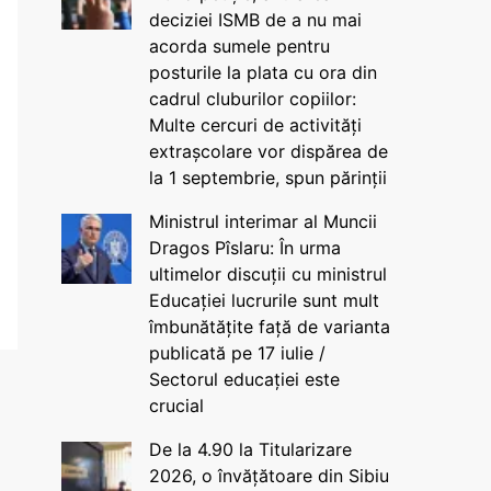
deciziei ISMB de a nu mai
acorda sumele pentru
posturile la plata cu ora din
cadrul cluburilor copiilor:
Multe cercuri de activități
extrașcolare vor dispărea de
la 1 septembrie, spun părinții
Ministrul interimar al Muncii
Dragos Pîslaru: În urma
ultimelor discuții cu ministrul
Educației lucrurile sunt mult
îmbunătățite față de varianta
publicată pe 17 iulie /
Sectorul educației este
crucial
De la 4.90 la Titularizare
2026, o învățătoare din Sibiu