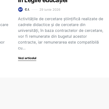
în Legile educației
29 iunie 2026
C.I.
Activitățile de cercetare științifică realizate de
 care
cadrele didactice și de cercetare din
universități, în baza contractelor de cercetare,
vor fi remunerate din bugetul acestor
nor
contracte, iar remunerarea este compatibilă
cu…
Vezi articolul