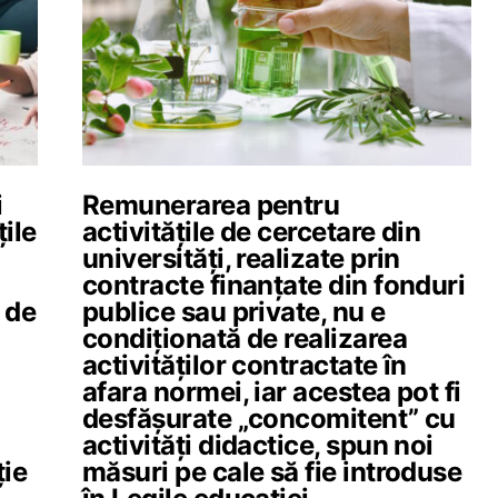
i
Remunerarea pentru
țile
activitățile de cercetare din
universități, realizate prin
contracte finanțate din fonduri
l de
publice sau private, nu e
condiționată de realizarea
activităților contractate în
afara normei, iar acestea pot fi
desfășurate „concomitent” cu
activități didactice, spun noi
ție
măsuri pe cale să fie introduse