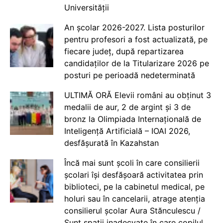
Universității
An școlar 2026-2027. Lista posturilor
pentru profesori a fost actualizată, pe
fiecare județ, după repartizarea
candidaților de la Titularizare 2026 pe
posturi pe perioadă nedeterminată
ULTIMĂ ORĂ Elevii români au obținut 3
medalii de aur, 2 de argint și 3 de
bronz la Olimpiada Internațională de
Inteligență Artificială – IOAI 2026,
desfășurată în Kazahstan
Încă mai sunt școli în care consilierii
școlari își desfășoară activitatea prin
biblioteci, pe la cabinetul medical, pe
holuri sau în cancelarii, atrage atenția
consilierul școlar Aura Stănculescu /
Sunt spații inadecvate în care copilul