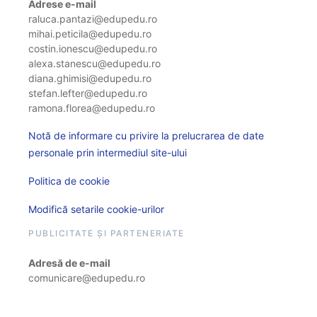
Adrese e-mail
raluca.pantazi@edupedu.ro
mihai.peticila@edupedu.ro
costin.ionescu@edupedu.ro
alexa.stanescu@edupedu.ro
diana.ghimisi@edupedu.ro
stefan.lefter@edupedu.ro
ramona.florea@edupedu.ro
Notă de informare cu privire la prelucrarea de date
personale prin intermediul site-ului
Politica de cookie
Modifică setarile cookie-urilor
PUBLICITATE ȘI PARTENERIATE
Adresă de e-mail
comunicare@edupedu.ro