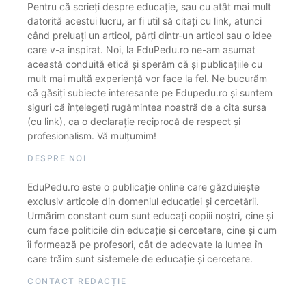
Pentru că scrieți despre educație, sau cu atât mai mult
datorită acestui lucru, ar fi util să citați cu link, atunci
când preluați un articol, părți dintr-un articol sau o idee
care v-a inspirat. Noi, la EduPedu.ro ne-am asumat
această conduită etică și sperăm că și publicațiile cu
mult mai multă experiență vor face la fel. Ne bucurăm
că găsiți subiecte interesante pe Edupedu.ro și suntem
siguri că înțelegeți rugămintea noastră de a cita sursa
(cu link), ca o declarație reciprocă de respect și
profesionalism. Vă mulțumim!
DESPRE NOI
EduPedu.ro este o publicație online care găzduiește
exclusiv articole din domeniul educației și cercetării.
Urmărim constant cum sunt educați copiii noștri, cine și
cum face politicile din educație și cercetare, cine și cum
îi formează pe profesori, cât de adecvate la lumea în
care trăim sunt sistemele de educație și cercetare.
CONTACT REDACȚIE