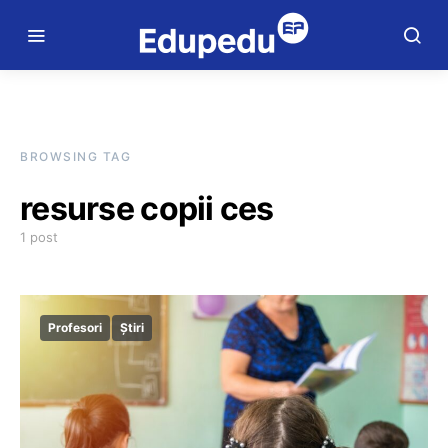
BROWSING TAG
resurse copii ces
1 post
Profesori
Știri