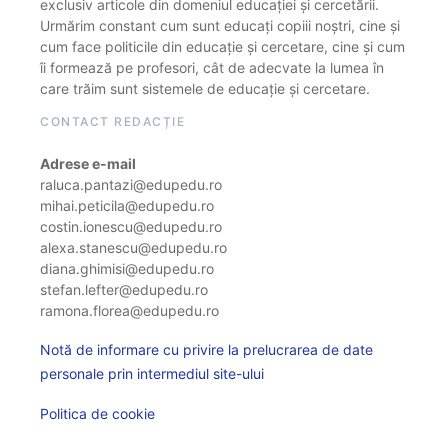
exclusiv articole din domeniul educației și cercetării.
Urmărim constant cum sunt educați copiii noștri, cine și
cum face politicile din educație și cercetare, cine și cum
îi formează pe profesori, cât de adecvate la lumea în
care trăim sunt sistemele de educație și cercetare.
CONTACT REDACȚIE
Adrese e-mail
raluca.pantazi@edupedu.ro
mihai.peticila@edupedu.ro
costin.ionescu@edupedu.ro
alexa.stanescu@edupedu.ro
diana.ghimisi@edupedu.ro
stefan.lefter@edupedu.ro
ramona.florea@edupedu.ro
Notă de informare cu privire la prelucrarea de date
personale prin intermediul site-ului
Politica de cookie