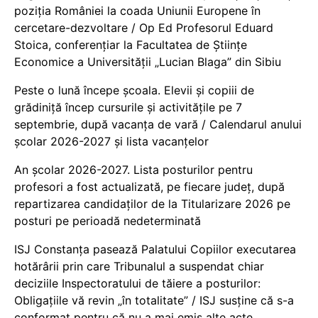
poziția României la coada Uniunii Europene în
cercetare-dezvoltare / Op Ed Profesorul Eduard
Stoica, conferențiar la Facultatea de Științe
Economice a Universității „Lucian Blaga” din Sibiu
Peste o lună începe școala. Elevii și copiii de
grădiniță încep cursurile și activitățile pe 7
septembrie, după vacanța de vară / Calendarul anului
școlar 2026-2027 și lista vacanțelor
An școlar 2026-2027. Lista posturilor pentru
profesori a fost actualizată, pe fiecare județ, după
repartizarea candidaților de la Titularizare 2026 pe
posturi pe perioadă nedeterminată
ISJ Constanța pasează Palatului Copiilor executarea
hotărârii prin care Tribunalul a suspendat chiar
deciziile Inspectoratului de tăiere a posturilor:
Obligațiile vă revin „în totalitate” / ISJ susține că s-a
conformat pentru că nu a mai emis alte acte