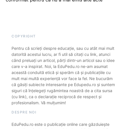
COPYRIGHT
Pentru că scrieți despre educație, sau cu atât mai mult
datorită acestui lucru, ar fi util să citați cu link, atunci
când preluați un articol, părți dintr-un articol sau o idee
care v-a inspirat. Noi, la EduPedu.ro ne-am asumat
această conduită etică și sperăm că și publicațiile cu
mult mai multă experiență vor face la fel. Ne bucurăm
că găsiți subiecte interesante pe Edupedu.ro și suntem
siguri că înțelegeți rugămintea noastră de a cita sursa
(cu link), ca o declarație reciprocă de respect și
profesionalism. Vă mulțumim!
DESPRE NOI
EduPedu.ro este o publicație online care găzduiește