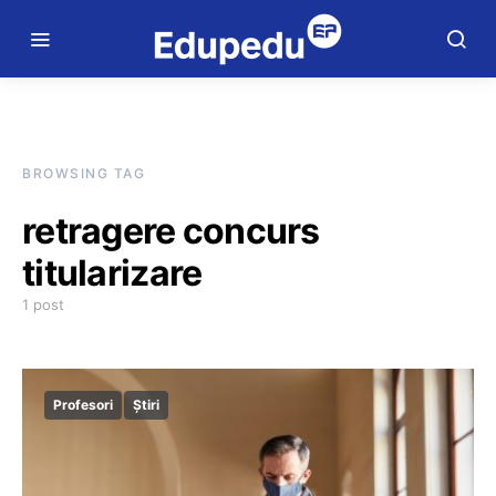
BROWSING TAG
retragere concurs
titularizare
1 post
Profesori
Știri