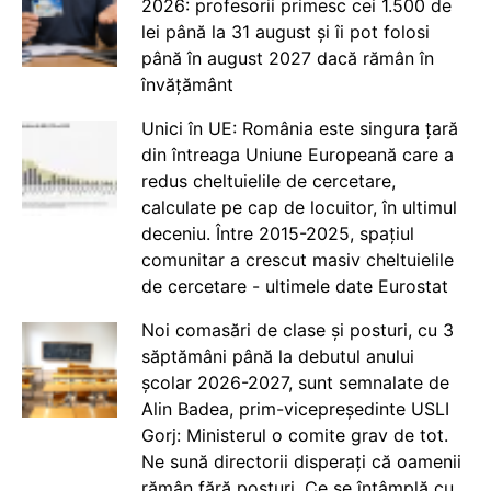
2026: profesorii primesc cei 1.500 de
lei până la 31 august și îi pot folosi
până în august 2027 dacă rămân în
învățământ
Unici în UE: România este singura țară
din întreaga Uniune Europeană care a
redus cheltuielile de cercetare,
calculate pe cap de locuitor, în ultimul
deceniu. Între 2015-2025, spațiul
comunitar a crescut masiv cheltuielile
de cercetare - ultimele date Eurostat
Noi comasări de clase și posturi, cu 3
săptămâni până la debutul anului
școlar 2026-2027, sunt semnalate de
Alin Badea, prim-vicepreședinte USLI
Gorj: Ministerul o comite grav de tot.
Ne sună directorii disperați că oamenii
rămân fără posturi. Ce se întâmplă cu