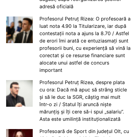
adresă oficială
Profesorul Petruț Rizea: O profesoară a
luat nota 4.90 la Titularizare, iar după
contestații nota a ajuns la 8.70 / Astfel
de erori îmi arată ce entuziasmați sunt
profesorii buni, cu experiență să vină la
corectat și ce resurse financiare sunt
alocate unui astfel de concurs
important
Profesorul Petruț Rizea, despre plata
cu ora: Dacă mă apuc să strâng sticle
și să le duc la SGR, câștig mai mult
într-o zi / Statul îți aruncă niște
mărunțiș și îți cere să-i spui „salariu”.
Asta este umilință instituționalizată
Profesoară de Sport din județul Olt, cu