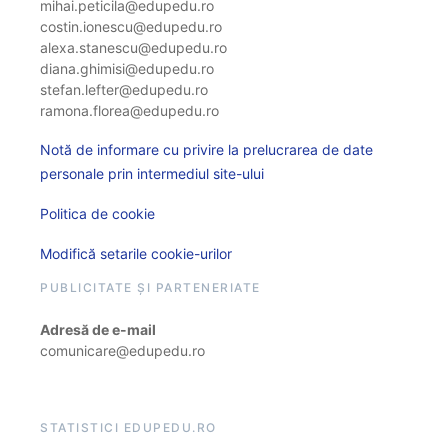
mihai.peticila@edupedu.ro
costin.ionescu@edupedu.ro
alexa.stanescu@edupedu.ro
diana.ghimisi@edupedu.ro
stefan.lefter@edupedu.ro
ramona.florea@edupedu.ro
Notă de informare cu privire la prelucrarea de date
personale prin intermediul site-ului
Politica de cookie
Modifică setarile cookie-urilor
PUBLICITATE ȘI PARTENERIATE
Adresă de e-mail
comunicare@edupedu.ro
STATISTICI EDUPEDU.RO