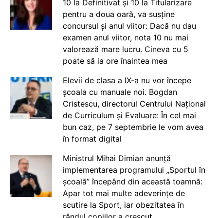
10 la Definitivat și 10 la Titularizare
pentru a doua oară, va susține
concursul și anul viitor: Dacă nu dau
examen anul viitor, nota 10 nu mai
valorează mare lucru. Cineva cu 5
poate să ia ore înaintea mea
Elevii de clasa a IX-a nu vor începe
școala cu manuale noi. Bogdan
Cristescu, directorul Centrului Național
de Curriculum și Evaluare: În cel mai
bun caz, pe 7 septembrie le vom avea
în format digital
Ministrul Mihai Dimian anunță
implementarea programului „Sportul în
școală” începând din această toamnă:
Apar tot mai multe adeverințe de
scutire la Sport, iar obezitatea în
rândul copiilor a crescut