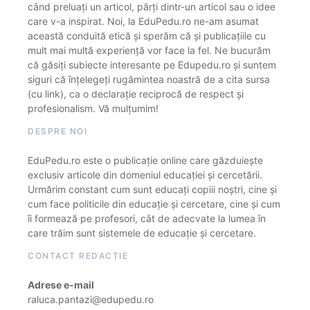
când preluați un articol, părți dintr-un articol sau o idee
care v-a inspirat. Noi, la EduPedu.ro ne-am asumat
această conduită etică și sperăm că și publicațiile cu
mult mai multă experiență vor face la fel. Ne bucurăm
că găsiți subiecte interesante pe Edupedu.ro și suntem
siguri că înțelegeți rugămintea noastră de a cita sursa
(cu link), ca o declarație reciprocă de respect și
profesionalism. Vă mulțumim!
DESPRE NOI
EduPedu.ro este o publicație online care găzduiește
exclusiv articole din domeniul educației și cercetării.
Urmărim constant cum sunt educați copiii noștri, cine și
cum face politicile din educație și cercetare, cine și cum
îi formează pe profesori, cât de adecvate la lumea în
care trăim sunt sistemele de educație și cercetare.
CONTACT REDACȚIE
Adrese e-mail
raluca.pantazi@edupedu.ro