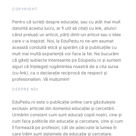
COPYRIGHT
Pentru că scrieți despre educație, sau cu atât mai mult
datorită acestui lucru, ar fi util să citați cu link, atunci
când preluați un articol, părți dintr-un articol sau o idee
care v-a inspirat. Noi, la EduPedu.ro ne-am asumat
această conduită etică și sperăm că și publicațiile cu
mult mai multă experiență vor face la fel. Ne bucurăm
că găsiți subiecte interesante pe Edupedu.ro și suntem
siguri că înțelegeți rugămintea noastră de a cita sursa
(cu link), ca o declarație reciprocă de respect și
profesionalism. Vă mulțumim!
DESPRE NOI
EduPedu.ro este o publicație online care găzduiește
exclusiv articole din domeniul educației și cercetării.
Urmărim constant cum sunt educați copiii noștri, cine și
cum face politicile din educație și cercetare, cine și cum
îi formează pe profesori, cât de adecvate la lumea în
care trăim sunt sistemele de educație și cercetare.