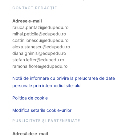
CONTACT REDACȚIE
Adrese e-mail
raluca.pantazi@edupedu.ro
mihai.peticila@edupedu.ro
costin.ionescu@edupedu.ro
alexa.stanescu@edupedu.ro
diana.ghimisi@edupedu.ro
stefan.lefter@edupedu.ro
ramona.florea@edupedu.ro
Notă de informare cu privire la prelucrarea de date
personale prin intermediul site-ului
Politica de cookie
Modifică setarile cookie-urilor
PUBLICITATE ȘI PARTENERIATE
Adresă de e-mail