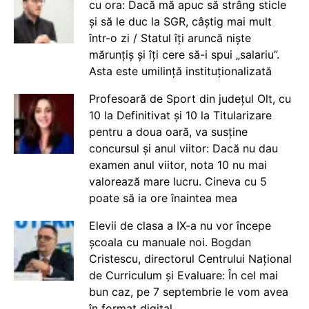
cu ora: Dacă mă apuc să strâng sticle
și să le duc la SGR, câștig mai mult
într-o zi / Statul îți aruncă niște
mărunțiș și îți cere să-i spui „salariu”.
Asta este umilință instituționalizată
Profesoară de Sport din județul Olt, cu
10 la Definitivat și 10 la Titularizare
pentru a doua oară, va susține
concursul și anul viitor: Dacă nu dau
examen anul viitor, nota 10 nu mai
valorează mare lucru. Cineva cu 5
poate să ia ore înaintea mea
Elevii de clasa a IX-a nu vor începe
școala cu manuale noi. Bogdan
Cristescu, directorul Centrului Național
de Curriculum și Evaluare: În cel mai
bun caz, pe 7 septembrie le vom avea
în format digital