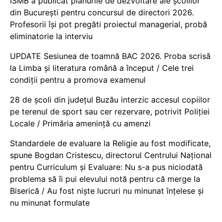
ISMB a publicat planurile de dezvoltare ale școlilor
din București pentru concursul de directori 2026.
Profesorii își pot pregăti proiectul managerial, probă
eliminatorie la interviu
UPDATE Sesiunea de toamnă BAC 2026. Proba scrisă
la Limba și literatura română a început / Cele trei
condiții pentru a promova examenul
28 de școli din județul Buzău interzic accesul copiilor
pe terenul de sport sau cer rezervare, potrivit Poliției
Locale / Primăria amenință cu amenzi
Standardele de evaluare la Religie au fost modificate,
spune Bogdan Cristescu, directorul Centrului Național
pentru Curriculum și Evaluare: Nu s-a pus niciodată
problema să îi pui elevului notă pentru că merge la
Biserică / Au fost niște lucruri nu minunat înțelese și
nu minunat formulate