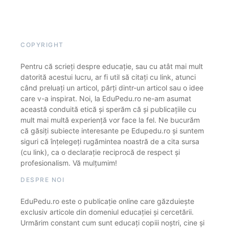
COPYRIGHT
Pentru că scrieți despre educație, sau cu atât mai mult
datorită acestui lucru, ar fi util să citați cu link, atunci
când preluați un articol, părți dintr-un articol sau o idee
care v-a inspirat. Noi, la EduPedu.ro ne-am asumat
această conduită etică și sperăm că și publicațiile cu
mult mai multă experiență vor face la fel. Ne bucurăm
că găsiți subiecte interesante pe Edupedu.ro și suntem
siguri că înțelegeți rugămintea noastră de a cita sursa
(cu link), ca o declarație reciprocă de respect și
profesionalism. Vă mulțumim!
DESPRE NOI
EduPedu.ro este o publicație online care găzduiește
exclusiv articole din domeniul educației și cercetării.
Urmărim constant cum sunt educați copiii noștri, cine și