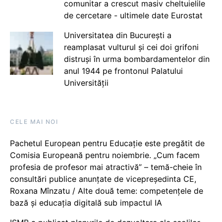
comunitar a crescut masiv cheltuielile
de cercetare - ultimele date Eurostat
Universitatea din București a
reamplasat vulturul și cei doi grifoni
distruși în urma bombardamentelor din
anul 1944 pe frontonul Palatului
Universității
CELE MAI NOI
Pachetul European pentru Educație este pregătit de
Comisia Europeană pentru noiembrie. „Cum facem
profesia de profesor mai atractivă” – temă-cheie în
consultări publice anunțate de vicepreședinta CE,
Roxana Mînzatu / Alte două teme: competențele de
bază și educația digitală sub impactul IA