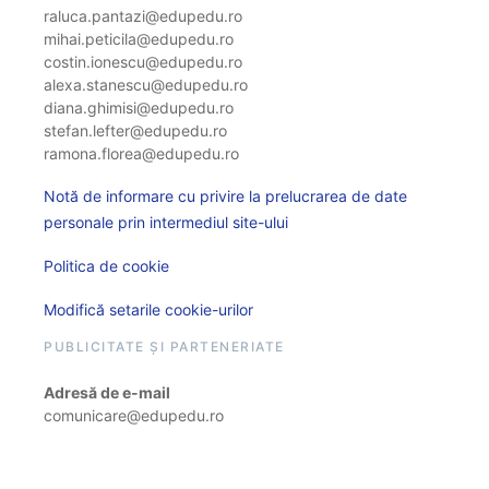
raluca.pantazi@edupedu.ro
mihai.peticila@edupedu.ro
costin.ionescu@edupedu.ro
alexa.stanescu@edupedu.ro
diana.ghimisi@edupedu.ro
stefan.lefter@edupedu.ro
ramona.florea@edupedu.ro
Notă de informare cu privire la prelucrarea de date
personale prin intermediul site-ului
Politica de cookie
Modifică setarile cookie-urilor
PUBLICITATE ȘI PARTENERIATE
Adresă de e-mail
comunicare@edupedu.ro