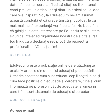
datorită acestui lucru, ar fi util să citați cu link, atunci
când preluați un articol, părți dintr-un articol sau o idee
care v-a inspirat. Noi, la EduPedu.ro ne-am asumat
această conduită etică și sperăm că și publicațiile cu
mult mai multă experiență vor face la fel. Ne bucurăm
că găsiți subiecte interesante pe Edupedu.ro și suntem
siguri că înțelegeți rugămintea noastră de a cita sursa
(cu link), ca o declarație reciprocă de respect și
profesionalism. Vă mulțumim!
DESPRE NOI
EduPedu.ro este o publicație online care găzduiește
exclusiv articole din domeniul educației și cercetării.
Urmărim constant cum sunt educați copiii noștri, cine și
cum face politicile din educație și cercetare, cine și cum
îi formează pe profesori, cât de adecvate la lumea în
care trăim sunt sistemele de educație și cercetare.
CONTACT REDACȚIE
Adrese e-mail