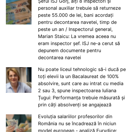
Șeful ISJ Gorj, alți 8 inspectori și
personal auxiliar trebuie să returneze
peste 55.000 de lei, bani acordați
pentru decontarea navetei, timp de
peste un an / Inspectorul general,
Marian Staicu: La vremea aceea nu
eram inspector șef. ISJ ne-a cerut să
depunem documente pentru
decontarea navetei
Nu poate liceul tehnologic să-i ducă pe
toți elevii la un Bacalaureat de 100%
absolvire, sunt care au intrat cu media
2 sau 3, spune inspectoarea Iuliana
Țugui: Performanța trebuie măsurată și
prin câți absolvenți se angajează
Evoluția salariilor profesorilor din
România nu se încadrează în niciun
model european - analiză Eurydice: