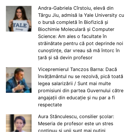
Andra-Gabriela Cîrstoiu, elevă din
Târgu Jiu, admisă la Yale University cu
o bursă completă în Biofizică și
Biochimie Moleculară și Computer
Science: Am ales o facultate în
străinătate pentru că pot deprinde noi
cunoștințe, dar vreau să mă întorc în
țară și să devin profesor
Vicepremierul Tanczos Barna: Dacă
învățământul nu se rezolvă, pică toată
legea salarizării / Sunt mai multe
promisiuni din partea Guvernului către
angajații din educație și nu par a fi
respectate
Aura Stănculescu, consilier școlar:
Meseria de profesor este un stres
continuu și unii sunt mai puțini