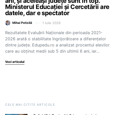
ani, și aceleași județe sunt în top.
Ministerul Educației și Cercetării are
datele, dar e spectator
1 iulie 2026
Mihai Peticilă
Rezultatele Evaluării Naționale din perioada 2021-
2026 arată o stabilitate îngrijorătoare a diferențelor
dintre județe. Edupedu.ro a analizat procentul elevilor
care au obținut medii sub 5 din ultimii 6 ani, iar…
Vezi articolul
CELE MAI CITITE ARTICOLE