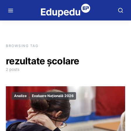
BROWSING TAG
rezultate școlare
2 posts
Analize
Evaluare Națională 2026