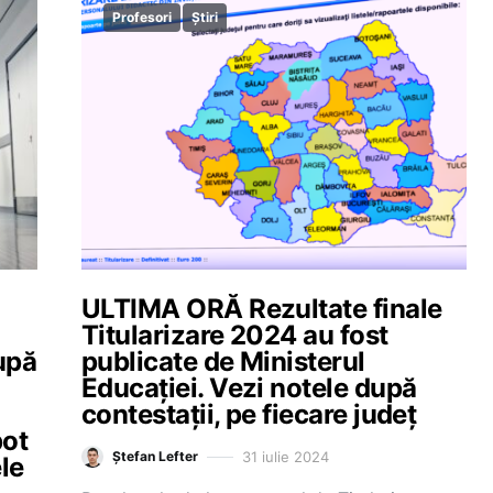
Profesori
Știri
ULTIMA ORĂ Rezultate finale
Titularizare 2024 au fost
upă
publicate de Ministerul
Educației. Vezi notele după
contestații, pe fiecare județ
pot
31 iulie 2024
Ștefan Lefter
ele