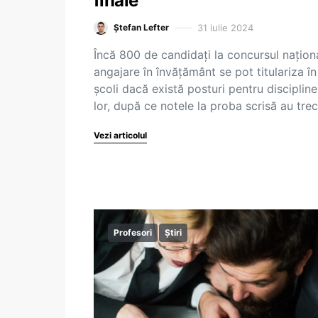
finale
31 iulie 2024
Ștefan Lefter
Încă 800 de candidați la concursul națion
angajare în învățământ se pot titulariza în
școli dacă există posturi pentru discipline
lor, după ce notele la proba scrisă au tre
Vezi articolul
Profesori
Știri