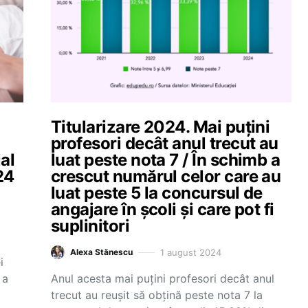
Titularizare 2024. Mai puțini
profesori decât anul trecut au
ial
luat peste nota 7 / În schimb a
24
crescut numărul celor care au
luat peste 5 la concursul de
angajare în școli și care pot fi
suplinitori
1 august 2024
Alexa Stănescu
i
 a
Anul acesta mai puțini profesori decât anul
trecut au reușit să obțină peste nota 7 la