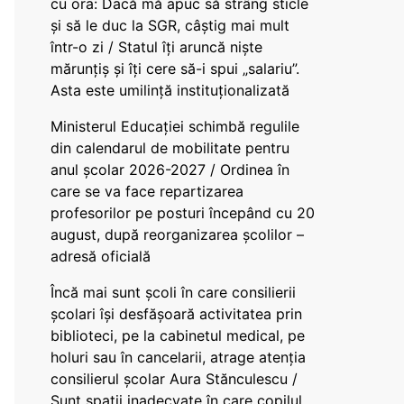
cu ora: Dacă mă apuc să strâng sticle
și să le duc la SGR, câștig mai mult
într-o zi / Statul îți aruncă niște
mărunțiș și îți cere să-i spui „salariu”.
Asta este umilință instituționalizată
Ministerul Educației schimbă regulile
din calendarul de mobilitate pentru
anul școlar 2026-2027 / Ordinea în
care se va face repartizarea
profesorilor pe posturi începând cu 20
august, după reorganizarea școlilor –
adresă oficială
Încă mai sunt școli în care consilierii
școlari își desfășoară activitatea prin
biblioteci, pe la cabinetul medical, pe
holuri sau în cancelarii, atrage atenția
consilierul școlar Aura Stănculescu /
Sunt spații inadecvate în care copilul