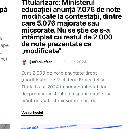
n
Titularizare: Ministerul
upă
educației anunță 7.076 de note
modificate la contestații, dintre
care 5.076 majorate sau
micșorate. Nu se știe ce s-a
întâmplat cu restul de 2.000
e
de note prezentate ca
oape
„modificate”
.
inut
31 iulie 2024
Ștefan Lefter
Sunt 2.000 de note anunțate drept
„modificate” de Ministerul Educației la
Titularizare 2024 în urma contestațiilor,
despre care instituția nu spune dacă s-au
mărit ori au fost micșorate sau, de…
Vezi articolul