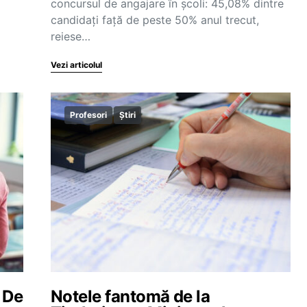
concursul de angajare în școli: 45,08% dintre
candidați față de peste 50% anul trecut,
reiese…
Vezi articolul
Profesori
Știri
 De
Notele fantomă de la