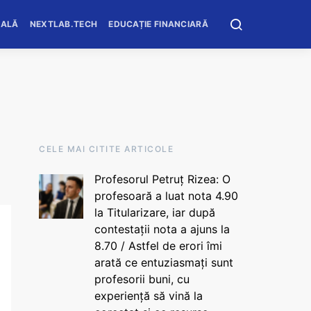
OALĂ
NEXTLAB.TECH
EDUCAȚIE FINANCIARĂ
CELE MAI CITITE ARTICOLE
Profesorul Petruț Rizea: O
profesoară a luat nota 4.90
la Titularizare, iar după
contestații nota a ajuns la
8.70 / Astfel de erori îmi
arată ce entuziasmați sunt
profesorii buni, cu
experiență să vină la