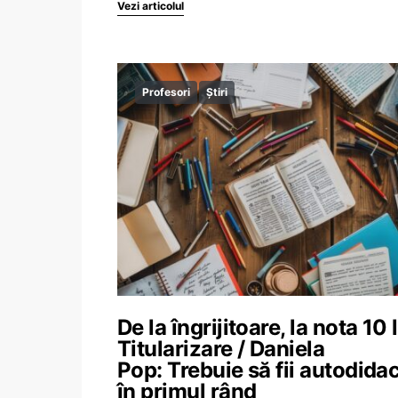
Vezi articolul
Profesori
Știri
De la îngrijitoare, la nota 10 
Titularizare / Daniela
Pop: Trebuie să fii autodidac
în primul rând