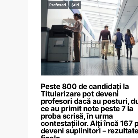
Profesori
Știri
Peste 800 de candidați la
Titularizare pot deveni
profesori dacă au posturi, d
ce au primit note peste 7 la
proba scrisă, în urma
contestațiilor. Alți încă 167 
deveni suplinitori – rezultat