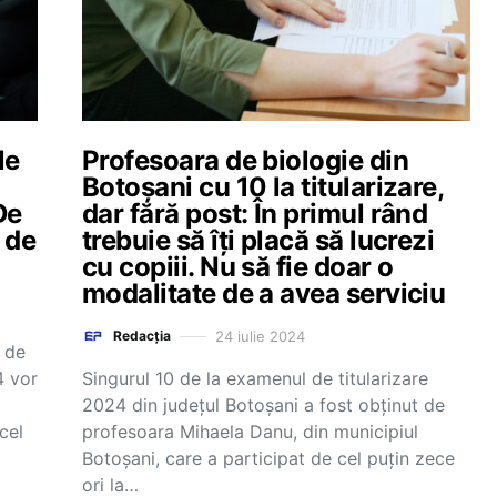
le
Profesoara de biologie din
Botoșani cu 10 la titularizare,
De
dar fără post: În primul rând
e de
trebuie să îți placă să lucrezi
cu copiii. Nu să fie doar o
modalitate de a avea serviciu
24 iulie 2024
Redacția
l de
4 vor
Singurul 10 de la examenul de titularizare
2024 din județul Botoșani a fost obținut de
cel
profesoara Mihaela Danu, din municipiul
Botoșani, care a participat de cel puțin zece
ori la…