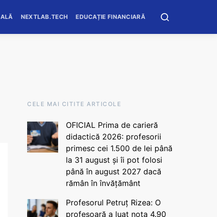
OALĂ
NEXTLAB.TECH
EDUCAȚIE FINANCIARĂ
CELE MAI CITITE ARTICOLE
OFICIAL Prima de carieră
didactică 2026: profesorii
primesc cei 1.500 de lei până
la 31 august și îi pot folosi
până în august 2027 dacă
rămân în învățământ
Profesorul Petruț Rizea: O
profesoară a luat nota 4.90