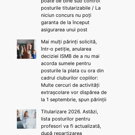
poate de bine sub control
posturile titularizabile / La
niciun concurs nu poți
garanta de la început
asigurarea unui post
Mai mulți părinți solicită,
într-o petiție, anularea
deciziei ISMB de a nu mai
acorda sumele pentru
posturile la plata cu ora din
cadrul cluburilor copiilor:
Multe cercuri de activități
extrașcolare vor dispărea de
la 1 septembrie, spun părinții
Titularizare 2026. Astăzi,
lista posturilor pentru
profesori va fi actualizată,
după repartizarea