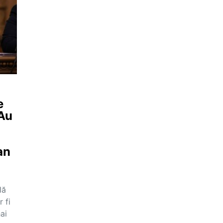
e
 Au
an
lă
 fi
ai