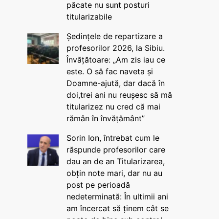
păcate nu sunt posturi
titularizabile
Ședințele de repartizare a
profesorilor 2026, la Sibiu.
Învățătoare: „Am zis iau ce
este. O să fac naveta și
Doamne-ajută, dar dacă în
doi,trei ani nu reușesc să mă
titularizez nu cred că mai
rămân în învățământ”
Sorin Ion, întrebat cum le
răspunde profesorilor care
dau an de an Titularizarea,
obțin note mari, dar nu au
post pe perioadă
nedeterminată: În ultimii ani
am încercat să ținem cât se