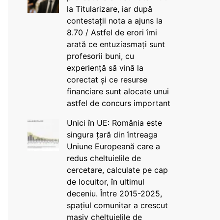
la Titularizare, iar după
contestații nota a ajuns la
8.70 / Astfel de erori îmi
arată ce entuziasmați sunt
profesorii buni, cu
experiență să vină la
corectat și ce resurse
financiare sunt alocate unui
astfel de concurs important
Unici în UE: România este
singura țară din întreaga
Uniune Europeană care a
redus cheltuielile de
cercetare, calculate pe cap
de locuitor, în ultimul
deceniu. Între 2015-2025,
spațiul comunitar a crescut
masiv cheltuielile de