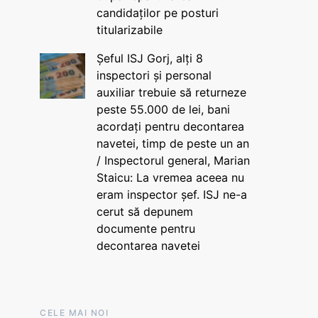
candidaților pe posturi
titularizabile
Șeful ISJ Gorj, alți 8
inspectori și personal
auxiliar trebuie să returneze
peste 55.000 de lei, bani
acordați pentru decontarea
navetei, timp de peste un an
/ Inspectorul general, Marian
Staicu: La vremea aceea nu
eram inspector șef. ISJ ne-a
cerut să depunem
documente pentru
decontarea navetei
CELE MAI NOI