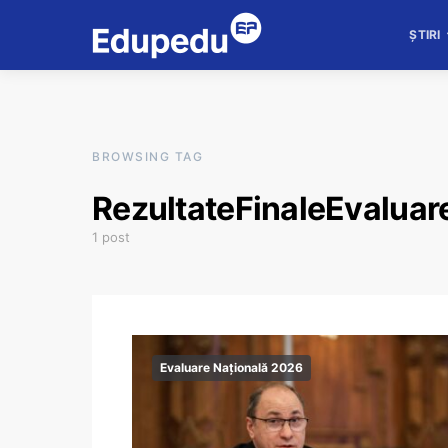
ȘTIRI
BROWSING TAG
RezultateFinaleEvaluar
1 post
Evaluare Națională 2026