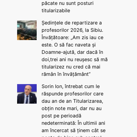
păcate nu sunt posturi
titularizabile
Ședințele de repartizare a
profesorilor 2026, la Sibiu.
Învățătoare: „Am zis iau ce
este. O să fac naveta și
Doamne-ajută, dar dacă în
doi,trei ani nu reușesc să mă
titularizez nu cred că mai
rămân în învățământ”
Sorin Ion, întrebat cum le
răspunde profesorilor care
dau an de an Titularizarea,
obțin note mari, dar nu au
post pe perioadă
nedeterminată: În ultimii ani
am încercat să ținem cât se