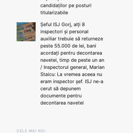
candidaților pe posturi
titularizabile
Șeful ISJ Gorj, alți 8
inspectori și personal
auxiliar trebuie să returneze
peste 55.000 de lei, bani
acordați pentru decontarea
navetei, timp de peste un an
/ Inspectorul general, Marian
Staicu: La vremea aceea nu
eram inspector șef. ISJ ne-a
cerut să depunem
documente pentru
decontarea navetei
CELE MAI NOI