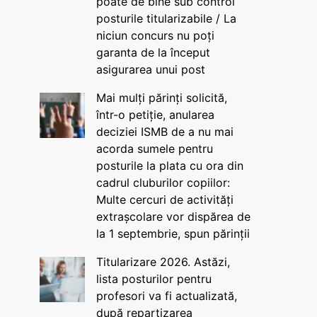
poate de bine sub control
posturile titularizabile / La
niciun concurs nu poți
garanta de la început
asigurarea unui post
Mai mulți părinți solicită,
într-o petiție, anularea
deciziei ISMB de a nu mai
acorda sumele pentru
posturile la plata cu ora din
cadrul cluburilor copiilor:
Multe cercuri de activități
extrașcolare vor dispărea de
la 1 septembrie, spun părinții
Titularizare 2026. Astăzi,
lista posturilor pentru
profesori va fi actualizată,
după repartizarea