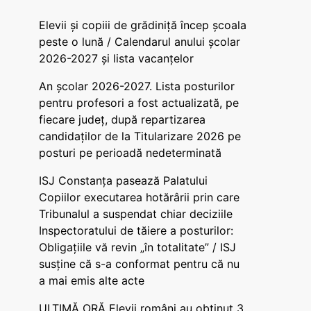
Elevii și copiii de grădiniță încep școala
peste o lună / Calendarul anului școlar
2026-2027 și lista vacanțelor
An școlar 2026-2027. Lista posturilor
pentru profesori a fost actualizată, pe
fiecare județ, după repartizarea
candidaților de la Titularizare 2026 pe
posturi pe perioadă nedeterminată
ISJ Constanța pasează Palatului
Copiilor executarea hotărârii prin care
Tribunalul a suspendat chiar deciziile
Inspectoratului de tăiere a posturilor:
Obligațiile vă revin „în totalitate” / ISJ
susține că s-a conformat pentru că nu
a mai emis alte acte
ULTIMĂ ORĂ Elevii români au obținut 3