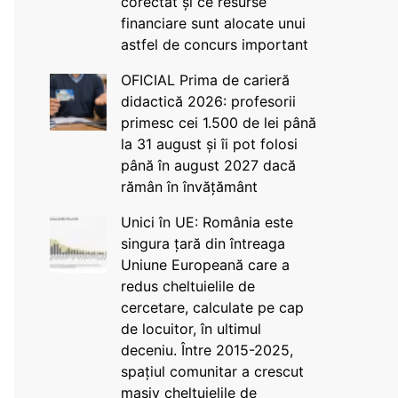
corectat și ce resurse
financiare sunt alocate unui
astfel de concurs important
OFICIAL Prima de carieră
didactică 2026: profesorii
primesc cei 1.500 de lei până
la 31 august și îi pot folosi
până în august 2027 dacă
rămân în învățământ
Unici în UE: România este
singura țară din întreaga
Uniune Europeană care a
redus cheltuielile de
cercetare, calculate pe cap
de locuitor, în ultimul
deceniu. Între 2015-2025,
spațiul comunitar a crescut
masiv cheltuielile de