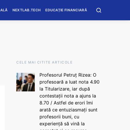
OALĂ
NEXTLAB.TECH
EDUCAȚIE FINANCIARĂ
CELE MAI CITITE ARTICOLE
Profesorul Petruț Rizea: O
profesoară a luat nota 4.90
la Titularizare, iar după
contestații nota a ajuns la
8.70 / Astfel de erori îmi
arată ce entuziasmați sunt
profesorii buni, cu
experiență să vină la