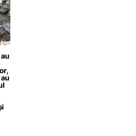
 au
e
or,
 au
ul
și