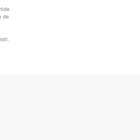
tide
e de
ști.