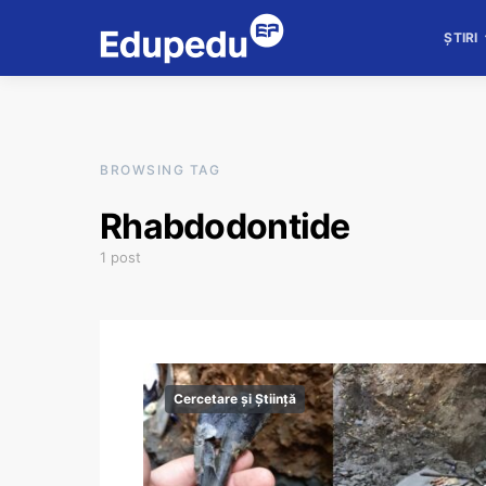
ȘTIRI
BROWSING TAG
Rhabdodontide
1 post
Cercetare și Știință