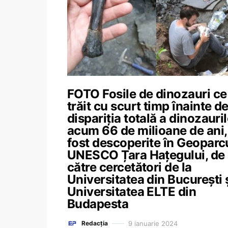
FOTO Fosile de dinozauri ce
trăit cu scurt timp înainte d
dispariția totală a dinozauril
acum 66 de milioane de ani,
fost descoperite în Geoparc
UNESCO Țara Hațegului, de
către cercetători de la
Universitatea din București 
Universitatea ELTE din
Budapesta
9 ianuarie 2024
Redacția