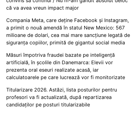
convins să continui / Nu m-am gândit absolut deloc
că va avea vreun impact major
Compania Meta, care deține Facebook și Instagram,
a primit o nouă amendă în statul New Mexico: 567
milioane de dolari, cea mai mare sancțiune legată de
siguranța copiilor, primită de gigantul social media
Măsuri împotriva fraudei bazate pe inteligență
artificială, în școlile din Danemarca: Elevii vor
prezenta oral eseuri realizate acasă, iar
calculatoarele pe care lucrează vor fi monitorizate
Titularizare 2026. Astăzi, lista posturilor pentru
profesori va fi actualizată, după repartizarea
candidaților pe posturi titularizabile