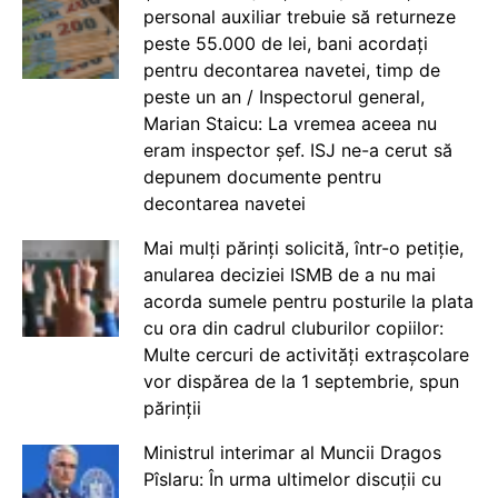
personal auxiliar trebuie să returneze
peste 55.000 de lei, bani acordați
pentru decontarea navetei, timp de
peste un an / Inspectorul general,
Marian Staicu: La vremea aceea nu
eram inspector șef. ISJ ne-a cerut să
depunem documente pentru
decontarea navetei
Mai mulți părinți solicită, într-o petiție,
anularea deciziei ISMB de a nu mai
acorda sumele pentru posturile la plata
cu ora din cadrul cluburilor copiilor:
Multe cercuri de activități extrașcolare
vor dispărea de la 1 septembrie, spun
părinții
Ministrul interimar al Muncii Dragos
Pîslaru: În urma ultimelor discuții cu