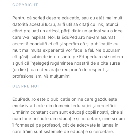
COPYRIGHT
Pentru că scrieți despre educație, sau cu atât mai mult
datorită acestui lucru, ar fi util să citați cu link, atunci
când preluați un articol, părți dintr-un articol sau o idee
care v-a inspirat. Noi, la EduPedu.ro ne-am asumat
această conduită etică și sperăm că și publicațiile cu
mult mai multă experiență vor face la fel. Ne bucurăm
că găsiți subiecte interesante pe Edupedu.ro și suntem
siguri că înțelegeți rugămintea noastră de a cita sursa
(cu link), ca o declarație reciprocă de respect și
profesionalism. Vă mulțumim!
DESPRE NOI
EduPedu.ro este o publicație online care găzduiește
exclusiv articole din domeniul educației și cercetării.
Urmărim constant cum sunt educați copiii noștri, cine și
cum face politicile din educație și cercetare, cine și cum
îi formează pe profesori, cât de adecvate la lumea în
care trăim sunt sistemele de educație și cercetare.