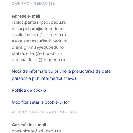
CONTACT REDACȚIE
Adrese e-mail
raluca.pantazi@edupedu.ro
mihai.peticila@edupedu.ro
costin.ionescu@edupedu.ro
alexa.stanescu@edupedu.ro
diana.ghimisi@edupedu.ro
stefan.lefter@edupedu.ro
ramona.florea@edupedu.ro
Notă de informare cu privire la prelucrarea de date
personale prin intermediul site-ului
Politica de cookie
Modifică setarile cookie-urilor
PUBLICITATE ȘI PARTENERIATE
Adresă de e-mail
comunicare@edupedu.ro