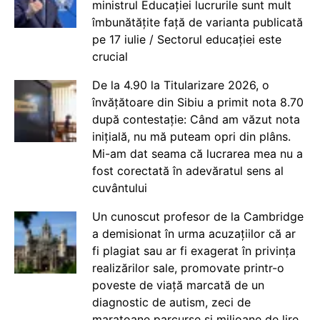
ministrul Educației lucrurile sunt mult
îmbunătățite față de varianta publicată
pe 17 iulie / Sectorul educației este
crucial
De la 4.90 la Titularizare 2026, o
învățătoare din Sibiu a primit nota 8.70
după contestație: Când am văzut nota
inițială, nu mă puteam opri din plâns.
Mi-am dat seama că lucrarea mea nu a
fost corectată în adevăratul sens al
cuvântului
Un cunoscut profesor de la Cambridge
a demisionat în urma acuzațiilor că ar
fi plagiat sau ar fi exagerat în privința
realizărilor sale, promovate printr-o
poveste de viață marcată de un
diagnostic de autism, zeci de
maratoane parcurse și milioane de lire