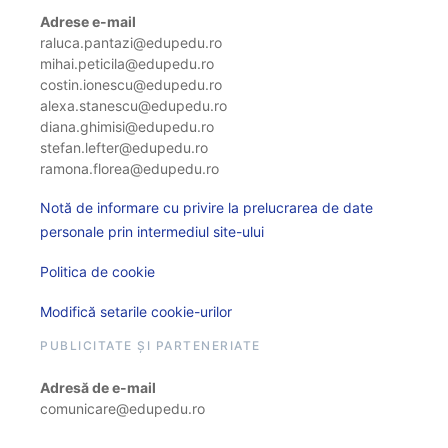
Adrese e-mail
raluca.pantazi@edupedu.ro
mihai.peticila@edupedu.ro
costin.ionescu@edupedu.ro
alexa.stanescu@edupedu.ro
diana.ghimisi@edupedu.ro
stefan.lefter@edupedu.ro
ramona.florea@edupedu.ro
Notă de informare cu privire la prelucrarea de date
personale prin intermediul site-ului
Politica de cookie
Modifică setarile cookie-urilor
PUBLICITATE ȘI PARTENERIATE
Adresă de e-mail
comunicare@edupedu.ro