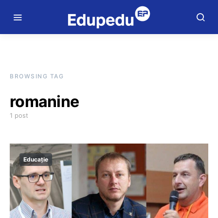
BROWSING TAG
romanine
1 post
Educație