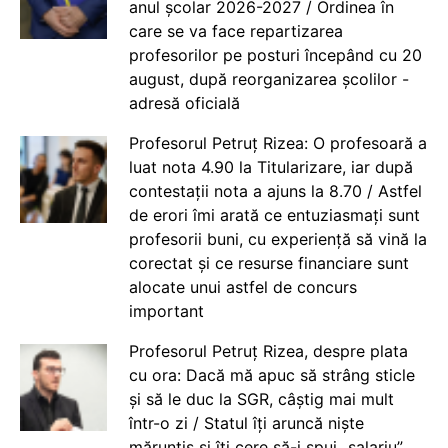
anul școlar 2026-2027 / Ordinea în
care se va face repartizarea
profesorilor pe posturi începând cu 20
august, după reorganizarea școlilor -
adresă oficială
Profesorul Petruț Rizea: O profesoară a
luat nota 4.90 la Titularizare, iar după
contestații nota a ajuns la 8.70 / Astfel
de erori îmi arată ce entuziasmați sunt
profesorii buni, cu experiență să vină la
corectat și ce resurse financiare sunt
alocate unui astfel de concurs
important
Profesorul Petruț Rizea, despre plata
cu ora: Dacă mă apuc să strâng sticle
și să le duc la SGR, câștig mai mult
într-o zi / Statul îți aruncă niște
mărunțiș și îți cere să-i spui „salariu”.