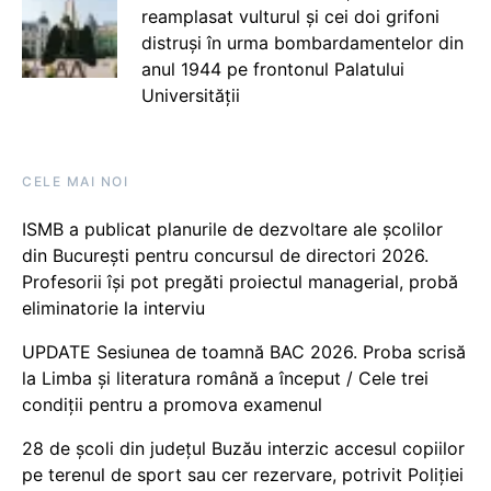
reamplasat vulturul și cei doi grifoni
distruși în urma bombardamentelor din
anul 1944 pe frontonul Palatului
Universității
CELE MAI NOI
ISMB a publicat planurile de dezvoltare ale școlilor
din București pentru concursul de directori 2026.
Profesorii își pot pregăti proiectul managerial, probă
eliminatorie la interviu
UPDATE Sesiunea de toamnă BAC 2026. Proba scrisă
la Limba și literatura română a început / Cele trei
condiții pentru a promova examenul
28 de școli din județul Buzău interzic accesul copiilor
pe terenul de sport sau cer rezervare, potrivit Poliției