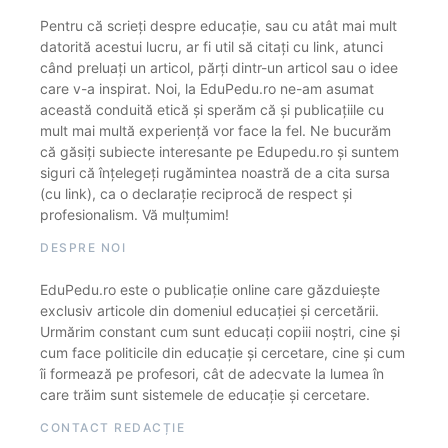
Pentru că scrieți despre educație, sau cu atât mai mult
datorită acestui lucru, ar fi util să citați cu link, atunci
când preluați un articol, părți dintr-un articol sau o idee
care v-a inspirat. Noi, la EduPedu.ro ne-am asumat
această conduită etică și sperăm că și publicațiile cu
mult mai multă experiență vor face la fel. Ne bucurăm
că găsiți subiecte interesante pe Edupedu.ro și suntem
siguri că înțelegeți rugămintea noastră de a cita sursa
(cu link), ca o declarație reciprocă de respect și
profesionalism. Vă mulțumim!
DESPRE NOI
EduPedu.ro este o publicație online care găzduiește
exclusiv articole din domeniul educației și cercetării.
Urmărim constant cum sunt educați copiii noștri, cine și
cum face politicile din educație și cercetare, cine și cum
îi formează pe profesori, cât de adecvate la lumea în
care trăim sunt sistemele de educație și cercetare.
CONTACT REDACȚIE