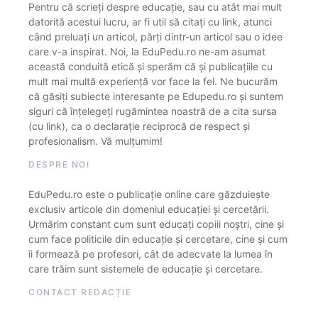
Pentru că scrieți despre educație, sau cu atât mai mult
datorită acestui lucru, ar fi util să citați cu link, atunci
când preluați un articol, părți dintr-un articol sau o idee
care v-a inspirat. Noi, la EduPedu.ro ne-am asumat
această conduită etică și sperăm că și publicațiile cu
mult mai multă experiență vor face la fel. Ne bucurăm
că găsiți subiecte interesante pe Edupedu.ro și suntem
siguri că înțelegeți rugămintea noastră de a cita sursa
(cu link), ca o declarație reciprocă de respect și
profesionalism. Vă mulțumim!
DESPRE NOI
EduPedu.ro este o publicație online care găzduiește
exclusiv articole din domeniul educației și cercetării.
Urmărim constant cum sunt educați copiii noștri, cine și
cum face politicile din educație și cercetare, cine și cum
îi formează pe profesori, cât de adecvate la lumea în
care trăim sunt sistemele de educație și cercetare.
CONTACT REDACȚIE