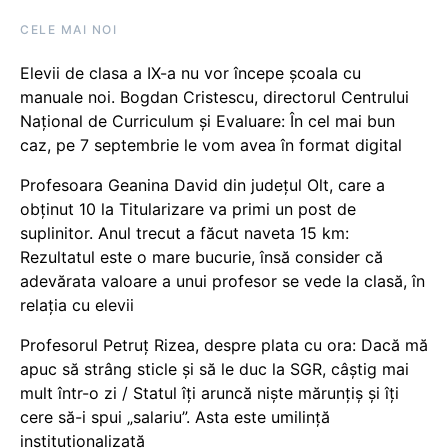
CELE MAI NOI
Elevii de clasa a IX-a nu vor începe școala cu
manuale noi. Bogdan Cristescu, directorul Centrului
Național de Curriculum și Evaluare: În cel mai bun
caz, pe 7 septembrie le vom avea în format digital
Profesoara Geanina David din județul Olt, care a
obținut 10 la Titularizare va primi un post de
suplinitor. Anul trecut a făcut naveta 15 km:
Rezultatul este o mare bucurie, însă consider că
adevărata valoare a unui profesor se vede la clasă, în
relația cu elevii
Profesorul Petruț Rizea, despre plata cu ora: Dacă mă
apuc să strâng sticle și să le duc la SGR, câștig mai
mult într-o zi / Statul îți aruncă niște mărunțiș și îți
cere să-i spui „salariu”. Asta este umilință
instituționalizată