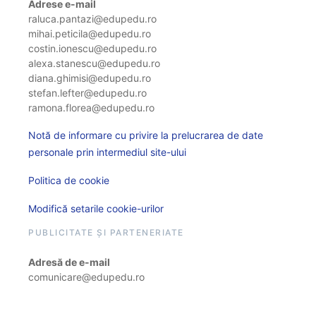
Adrese e-mail
raluca.pantazi@edupedu.ro
mihai.peticila@edupedu.ro
costin.ionescu@edupedu.ro
alexa.stanescu@edupedu.ro
diana.ghimisi@edupedu.ro
stefan.lefter@edupedu.ro
ramona.florea@edupedu.ro
Notă de informare cu privire la prelucrarea de date
personale prin intermediul site-ului
Politica de cookie
Modifică setarile cookie-urilor
PUBLICITATE ȘI PARTENERIATE
Adresă de e-mail
comunicare@edupedu.ro