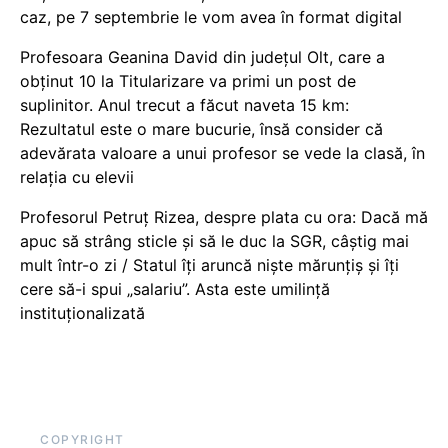
caz, pe 7 septembrie le vom avea în format digital
Profesoara Geanina David din județul Olt, care a
obținut 10 la Titularizare va primi un post de
suplinitor. Anul trecut a făcut naveta 15 km:
Rezultatul este o mare bucurie, însă consider că
adevărata valoare a unui profesor se vede la clasă, în
relația cu elevii
Profesorul Petruț Rizea, despre plata cu ora: Dacă mă
apuc să strâng sticle și să le duc la SGR, câștig mai
mult într-o zi / Statul îți aruncă niște mărunțiș și îți
cere să-i spui „salariu”. Asta este umilință
instituționalizată
COPYRIGHT