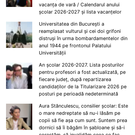
vacanța de vară / Calendarul anului
școlar 2026-2027 și lista vacanțelor
Universitatea din București a
reamplasat vulturul și cei doi grifoni
distruși în urma bombardamentelor din
anul 1944 pe frontonul Palatului
Universității
An școlar 2026-2027. Lista posturilor
pentru profesori a fost actualizată, pe
fiecare județ, după repartizarea
candidaților de la Titularizare 2026 pe
posturi pe perioadă nedeterminată
Aura Stănculescu, consilier școlar: Este
o mare nedreptate să nu-i lăsăm pe
copii să fie așa cum sunt. Suntem prea
dornici să îi băgăm în șabloane și să-i
corectăm, să invalidăm ceea ce fac