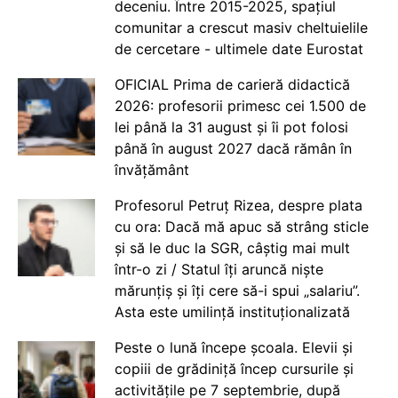
deceniu. Între 2015-2025, spațiul
comunitar a crescut masiv cheltuielile
de cercetare - ultimele date Eurostat
OFICIAL Prima de carieră didactică
2026: profesorii primesc cei 1.500 de
lei până la 31 august și îi pot folosi
până în august 2027 dacă rămân în
învățământ
Profesorul Petruț Rizea, despre plata
cu ora: Dacă mă apuc să strâng sticle
și să le duc la SGR, câștig mai mult
într-o zi / Statul îți aruncă niște
mărunțiș și îți cere să-i spui „salariu”.
Asta este umilință instituționalizată
Peste o lună începe școala. Elevii și
copiii de grădiniță încep cursurile și
activitățile pe 7 septembrie, după