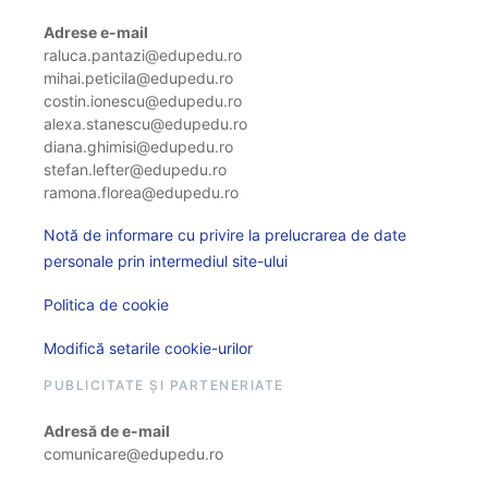
Adrese e-mail
raluca.pantazi@edupedu.ro
mihai.peticila@edupedu.ro
costin.ionescu@edupedu.ro
alexa.stanescu@edupedu.ro
diana.ghimisi@edupedu.ro
stefan.lefter@edupedu.ro
ramona.florea@edupedu.ro
Notă de informare cu privire la prelucrarea de date
personale prin intermediul site-ului
Politica de cookie
Modifică setarile cookie-urilor
PUBLICITATE ȘI PARTENERIATE
Adresă de e-mail
comunicare@edupedu.ro