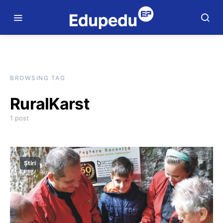
BROWSING TAG
RuralKarst
1 post
Știri