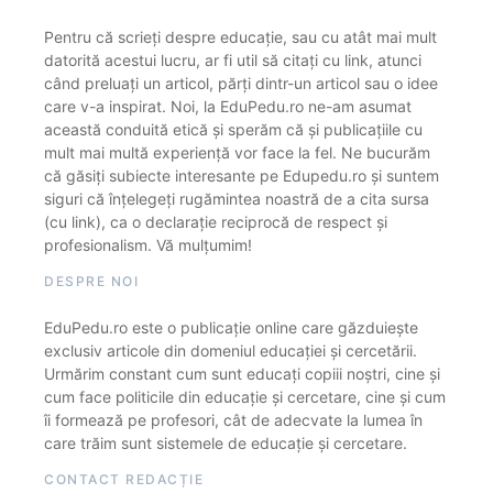
Pentru că scrieți despre educație, sau cu atât mai mult
datorită acestui lucru, ar fi util să citați cu link, atunci
când preluați un articol, părți dintr-un articol sau o idee
care v-a inspirat. Noi, la EduPedu.ro ne-am asumat
această conduită etică și sperăm că și publicațiile cu
mult mai multă experiență vor face la fel. Ne bucurăm
că găsiți subiecte interesante pe Edupedu.ro și suntem
siguri că înțelegeți rugămintea noastră de a cita sursa
(cu link), ca o declarație reciprocă de respect și
profesionalism. Vă mulțumim!
DESPRE NOI
EduPedu.ro este o publicație online care găzduiește
exclusiv articole din domeniul educației și cercetării.
Urmărim constant cum sunt educați copiii noștri, cine și
cum face politicile din educație și cercetare, cine și cum
îi formează pe profesori, cât de adecvate la lumea în
care trăim sunt sistemele de educație și cercetare.
CONTACT REDACȚIE