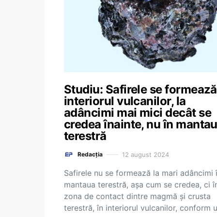
Studiu: Safirele se formează
interiorul vulcanilor, la
adâncimi mai mici decât se
credea înainte, nu în manta
terestră
12 august 2024
Redacția
Safirele nu se formează la mari adâncimi 
mantaua terestră, aşa cum se credea, ci î
zona de contact dintre magmă şi crusta
terestră, în interiorul vulcanilor, conform 