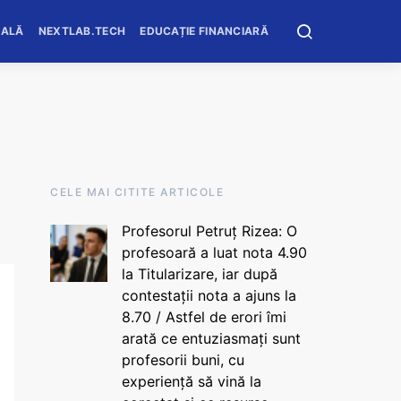
OALĂ
NEXTLAB.TECH
EDUCAȚIE FINANCIARĂ
CELE MAI CITITE ARTICOLE
Profesorul Petruț Rizea: O
profesoară a luat nota 4.90
la Titularizare, iar după
contestații nota a ajuns la
8.70 / Astfel de erori îmi
arată ce entuziasmați sunt
profesorii buni, cu
experiență să vină la