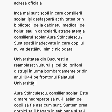
adresă oficială
Încă mai sunt școli în care consilierii
școlari își desfășoară activitatea prin
biblioteci, pe la cabinetul medical, pe
holuri sau în cancelarii, atrage atenția
consilierul școlar Aura Stănculescu /
Sunt spații inadecvate în care copilul
nu va destăinui nimic niciodată
Universitatea din București a
reamplasat vulturul și cei doi grifoni
distruși în urma bombardamentelor din
anul 1944 pe frontonul Palatului
Universității
Aura Stănculescu, consilier școlar: Este
o mare nedreptate să nu-i lăsăm pe
copii să fie așa cum sunt. Suntem prea
dornici să îi băgăm în șabloane și să-i