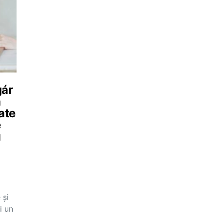
gár
ă
ate
e
u
 și
i un