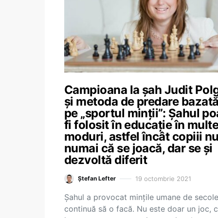
Campioana la șah Judit Pol
și metoda de predare bazat
pe „sportul minții”: Șahul po
fi folosit în educație în mult
moduri, astfel încât copiii n
numai că se joacă, dar se și
dezvoltă diferit
19 octombrie 2021
Ștefan Lefter
Șahul a provocat mințile umane de secole
continuă să o facă. Nu este doar un joc, c