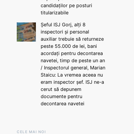
candidaților pe posturi
titularizabile
Șeful ISJ Gorj, alți 8
inspectori și personal
auxiliar trebuie să returneze
peste 55.000 de lei, bani
acordați pentru decontarea
navetei, timp de peste un an
/ Inspectorul general, Marian
Staicu: La vremea aceea nu
eram inspector șef. ISJ ne-a
cerut să depunem
documente pentru
decontarea navetei
CELE MAI NOI