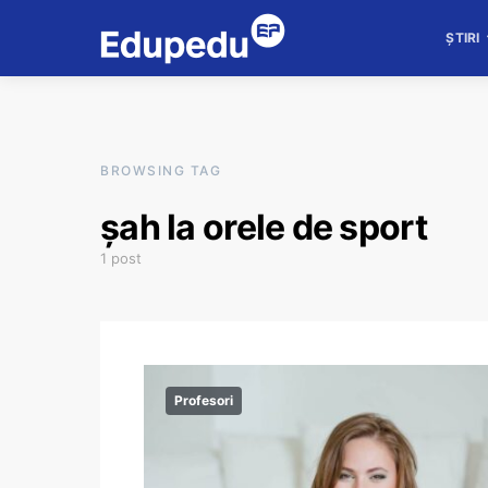
ȘTIRI
BROWSING TAG
șah la orele de sport
1 post
Profesori