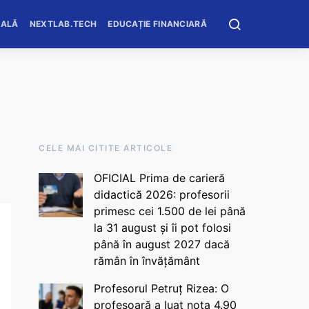
OALĂ
NEXTLAB.TECH
EDUCAȚIE FINANCIARĂ
CELE MAI CITITE ARTICOLE
OFICIAL Prima de carieră
didactică 2026: profesorii
primesc cei 1.500 de lei până
la 31 august și îi pot folosi
până în august 2027 dacă
rămân în învățământ
Profesorul Petruț Rizea: O
profesoară a luat nota 4.90