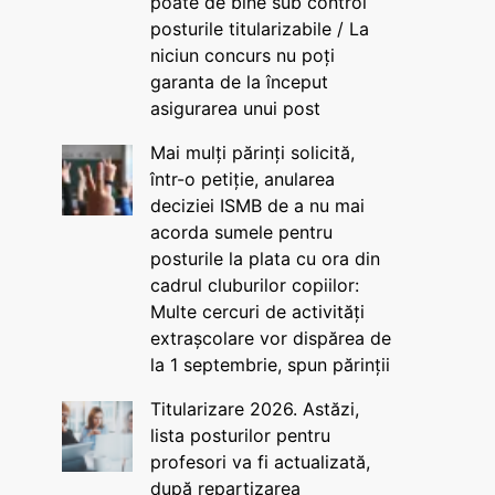
poate de bine sub control
posturile titularizabile / La
niciun concurs nu poți
garanta de la început
asigurarea unui post
Mai mulți părinți solicită,
într-o petiție, anularea
deciziei ISMB de a nu mai
acorda sumele pentru
posturile la plata cu ora din
cadrul cluburilor copiilor:
Multe cercuri de activități
extrașcolare vor dispărea de
la 1 septembrie, spun părinții
Titularizare 2026. Astăzi,
lista posturilor pentru
profesori va fi actualizată,
după repartizarea