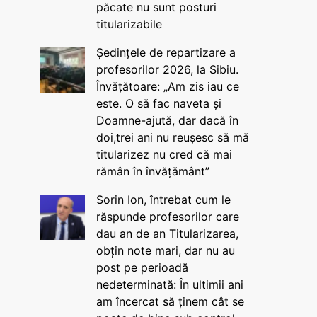
păcate nu sunt posturi
titularizabile
Ședințele de repartizare a
profesorilor 2026, la Sibiu.
Învățătoare: „Am zis iau ce
este. O să fac naveta și
Doamne-ajută, dar dacă în
doi,trei ani nu reușesc să mă
titularizez nu cred că mai
rămân în învățământ”
Sorin Ion, întrebat cum le
răspunde profesorilor care
dau an de an Titularizarea,
obțin note mari, dar nu au
post pe perioadă
nedeterminată: În ultimii ani
am încercat să ținem cât se