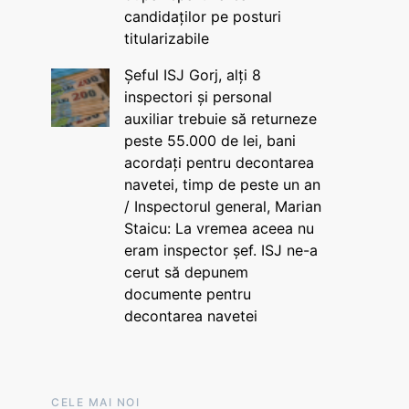
candidaților pe posturi
titularizabile
Șeful ISJ Gorj, alți 8
inspectori și personal
auxiliar trebuie să returneze
peste 55.000 de lei, bani
acordați pentru decontarea
navetei, timp de peste un an
/ Inspectorul general, Marian
Staicu: La vremea aceea nu
eram inspector șef. ISJ ne-a
cerut să depunem
documente pentru
decontarea navetei
CELE MAI NOI