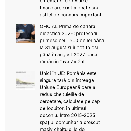
corectat și ce resurse
financiare sunt alocate unui
astfel de concurs important
OFICIAL Prima de carieră
didactică 2026: profesorii
primesc cei 1.500 de lei până
la 31 august și îi pot folosi
până în august 2027 dacă
rămân în învățământ
Unici în UE: România este
singura țară din întreaga
Uniune Europeană care a
redus cheltuielile de
cercetare, calculate pe cap
de locuitor, în ultimul
deceniu. Între 2015-2025,
spațiul comunitar a crescut
masiv cheltuielile de