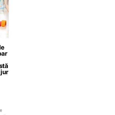
le
oar
stă
 jur
e