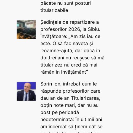
păcate nu sunt posturi
titularizabile
Ședințele de repartizare a
profesorilor 2026, la Sibiu.
Învățătoare: „Am zis iau ce
este. O să fac naveta și
Doamne-ajută, dar dacă în
doi,trei ani nu reușesc să mă
titularizez nu cred că mai
rămân în învățământ”
Sorin Ion, întrebat cum le
răspunde profesorilor care
dau an de an Titularizarea,
obțin note mari, dar nu au
post pe perioadă
nedeterminată: În ultimii ani
am încercat să ținem cât se