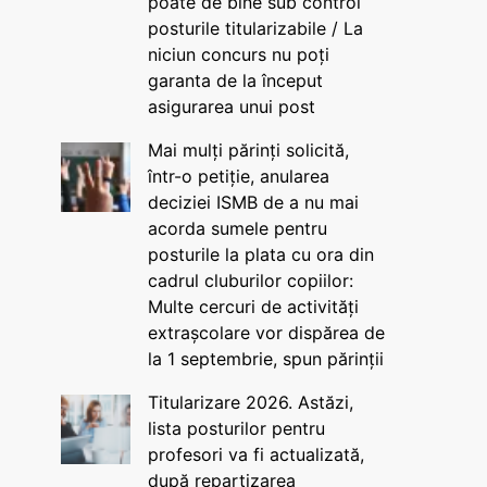
poate de bine sub control
posturile titularizabile / La
niciun concurs nu poți
garanta de la început
asigurarea unui post
Mai mulți părinți solicită,
într-o petiție, anularea
deciziei ISMB de a nu mai
acorda sumele pentru
posturile la plata cu ora din
cadrul cluburilor copiilor:
Multe cercuri de activități
extrașcolare vor dispărea de
la 1 septembrie, spun părinții
Titularizare 2026. Astăzi,
lista posturilor pentru
profesori va fi actualizată,
după repartizarea