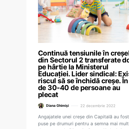
Continuă tensiunile în creșe
din Sectorul 2 transferate d
pe hârtie la Ministerul
Educației. Lider sindical: Exi
riscul să se închidă creșe. În
de 30-40 de persoane au
plecat
22 decembrie 2022
Diana Ghimiși
Angajatele unei creșe din Capitală au fost
puse pe drumuri pentru a semna mai mult