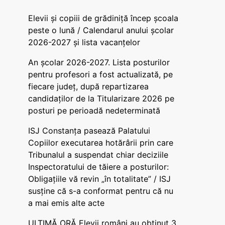
Elevii și copiii de grădiniță încep școala
peste o lună / Calendarul anului școlar
2026-2027 și lista vacanțelor
An școlar 2026-2027. Lista posturilor
pentru profesori a fost actualizată, pe
fiecare județ, după repartizarea
candidaților de la Titularizare 2026 pe
posturi pe perioadă nedeterminată
ISJ Constanța pasează Palatului
Copiilor executarea hotărârii prin care
Tribunalul a suspendat chiar deciziile
Inspectoratului de tăiere a posturilor:
Obligațiile vă revin „în totalitate” / ISJ
susține că s-a conformat pentru că nu
a mai emis alte acte
ULTIMĂ ORĂ Elevii români au obținut 3