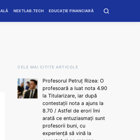
OALĂ
NEXTLAB.TECH
EDUCAȚIE FINANCIARĂ
CELE MAI CITITE ARTICOLE
Profesorul Petruț Rizea: O
profesoară a luat nota 4.90
la Titularizare, iar după
contestații nota a ajuns la
8.70 / Astfel de erori îmi
arată ce entuziasmați sunt
profesorii buni, cu
experiență să vină la