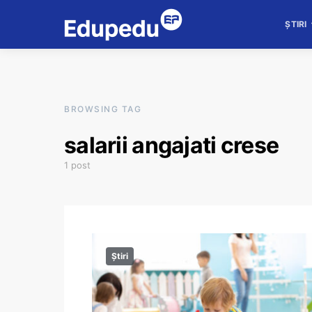
ȘTIRI
BROWSING TAG
salarii angajati crese
1 post
Știri