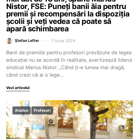
Nistor, FSE: Puneți banii ăia pentru
premii și recompensări la dispoziția
școlii și veți vedea că poate să
apară schimbarea
7 iunie 2024
Ștefan Lefter
Banii de premiile pentru profesori prevăzute de legea
educației nu se acordă în realitate, avertizează liderul
sindical Marius Nistor. „Când ți-e lumea mai dragă,
când crezi că ai o lege…
Vezi articolul
Analize
Profesori