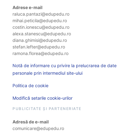
Adrese e-mail
raluca.pantazi@edupedu.ro
mihai.peticila@edupedu.ro
costin.ionescu@edupedu.ro
alexa.stanescu@edupedu.ro
diana.ghimisi@edupedu.ro
stefan.lefter@edupedu.ro
ramona.florea@edupedu.ro
Notă de informare cu privire la prelucrarea de date
personale prin intermediul site-ului
Politica de cookie
Modifică setarile cookie-urilor
PUBLICITATE ȘI PARTENERIATE
Adresă de e-mail
comunicare@edupedu.ro