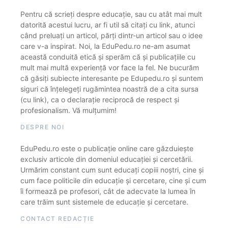
Pentru că scrieți despre educație, sau cu atât mai mult
datorită acestui lucru, ar fi util să citați cu link, atunci
când preluați un articol, părți dintr-un articol sau o idee
care v-a inspirat. Noi, la EduPedu.ro ne-am asumat
această conduită etică și sperăm că și publicațiile cu
mult mai multă experiență vor face la fel. Ne bucurăm
că găsiți subiecte interesante pe Edupedu.ro și suntem
siguri că înțelegeți rugămintea noastră de a cita sursa
(cu link), ca o declarație reciprocă de respect și
profesionalism. Vă mulțumim!
DESPRE NOI
EduPedu.ro este o publicație online care găzduiește
exclusiv articole din domeniul educației și cercetării.
Urmărim constant cum sunt educați copiii noștri, cine și
cum face politicile din educație și cercetare, cine și cum
îi formează pe profesori, cât de adecvate la lumea în
care trăim sunt sistemele de educație și cercetare.
CONTACT REDACȚIE