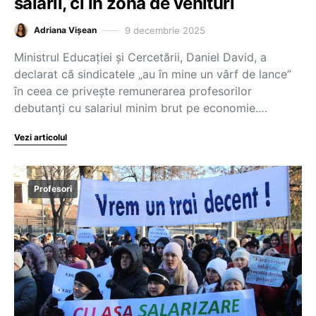
salarii, ci în zona de venituri
9 decembrie 2025
Adriana Vișean
Ministrul Educației și Cercetării, Daniel David, a
declarat că sindicatele „au în mine un vârf de lance”
în ceea ce privește remunerarea profesorilor
debutanți cu salariul minim brut pe economie.…
Vezi articolul
Profesori