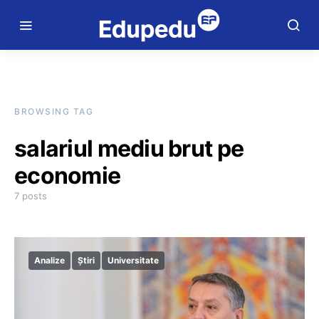
BROWSING TAG
salariul mediu brut pe
economie
7 posts
Analize
Știri
Universitate