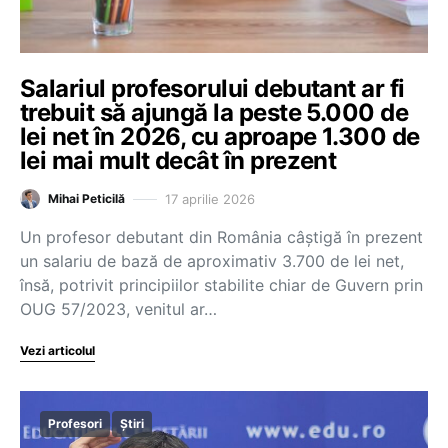
Salariul profesorului debutant ar fi
trebuit să ajungă la peste 5.000 de
lei net în 2026, cu aproape 1.300 de
lei mai mult decât în prezent
17 aprilie 2026
Mihai Peticilă
Un profesor debutant din România câștigă în prezent
un salariu de bază de aproximativ 3.700 de lei net,
însă, potrivit principiilor stabilite chiar de Guvern prin
OUG 57/2023, venitul ar…
Vezi articolul
Profesori
Știri