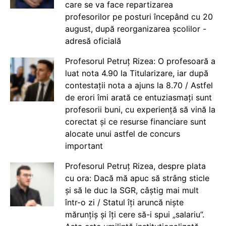
care se va face repartizarea
profesorilor pe posturi începând cu 20
august, după reorganizarea școlilor -
adresă oficială
Profesorul Petruț Rizea: O profesoară a
luat nota 4.90 la Titularizare, iar după
contestații nota a ajuns la 8.70 / Astfel
de erori îmi arată ce entuziasmați sunt
profesorii buni, cu experiență să vină la
corectat și ce resurse financiare sunt
alocate unui astfel de concurs
important
Profesorul Petruț Rizea, despre plata
cu ora: Dacă mă apuc să strâng sticle
și să le duc la SGR, câștig mai mult
într-o zi / Statul îți aruncă niște
mărunțiș și îți cere să-i spui „salariu”.