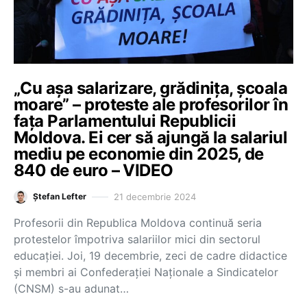
„Cu așa salarizare, grădinița, școala
moare” – proteste ale profesorilor în
fața Parlamentului Republicii
Moldova. Ei cer să ajungă la salariul
mediu pe economie din 2025, de
840 de euro – VIDEO
21 decembrie 2024
Ștefan Lefter
Profesorii din Republica Moldova continuă seria
protestelor împotriva salariilor mici din sectorul
educației. Joi, 19 decembrie, zeci de cadre didactice
și membri ai Confederației Naționale a Sindicatelor
(CNSM) s-au adunat…