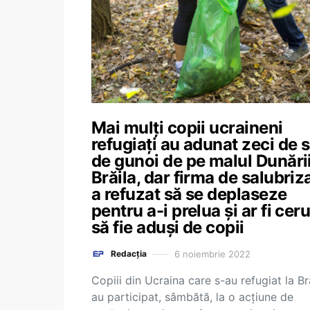
Mai mulți copii ucraineni
refugiați au adunat zeci de 
de gunoi de pe malul Dunării
Brăila, dar firma de salubriz
a refuzat să se deplaseze
pentru a-i prelua și ar fi ceru
să fie aduși de copii
6 noiembrie 2022
Redacția
Copiii din Ucraina care s-au refugiat la Br
au participat, sâmbătă, la o acțiune de