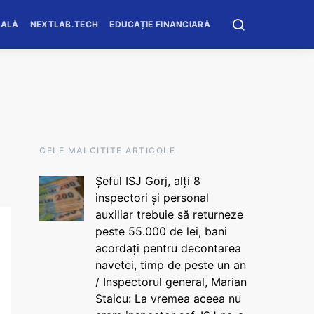
OALĂ
NEXTLAB.TECH
EDUCAȚIE FINANCIARĂ
CELE MAI CITITE ARTICOLE
Șeful ISJ Gorj, alți 8
inspectori și personal
auxiliar trebuie să returneze
peste 55.000 de lei, bani
acordați pentru decontarea
navetei, timp de peste un an
/ Inspectorul general, Marian
Staicu: La vremea aceea nu