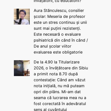
învățătorii, cu educatorii?
Aura Stănculescu, consilier
școlar: Meseria de profesor
este un stres continuu și unii
sunt mai puțini rezistenți.
Este necesară o evaluare
psihiatrică din când în când /
De anul școlar viitor
evaluarea este obligatorie
De la 4.90 la Titularizare
2026, o învățătoare din Sibiu
a primit nota 8.70 după
contestație: Când am văzut
nota inițială, nu mă puteam
opri din plâns. Mi-am dat
seama că lucrarea mea nu a
fost corectată în adevăratul
sens al cuvântului