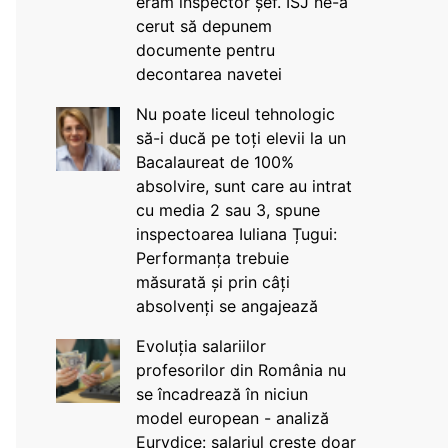
eram inspector șef. ISJ ne-a
cerut să depunem
documente pentru
decontarea navetei
Nu poate liceul tehnologic
să-i ducă pe toți elevii la un
Bacalaureat de 100%
absolvire, sunt care au intrat
cu media 2 sau 3, spune
inspectoarea Iuliana Țugui:
Performanța trebuie
măsurată și prin câți
absolvenți se angajează
Evoluția salariilor
profesorilor din România nu
se încadrează în niciun
model european - analiză
Eurydice: salariul crește doar