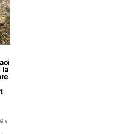
saci
 la
are
t
ăila