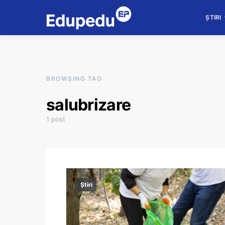
ȘTIRI
BROWSING TAG
salubrizare
1 post
Știri