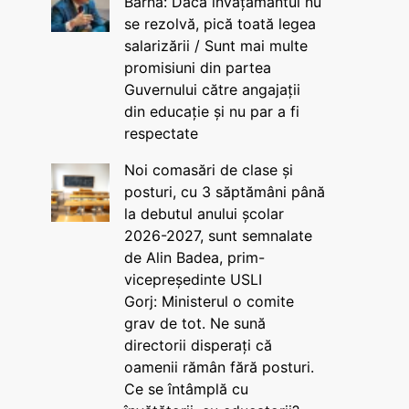
Barna: Dacă învățământul nu
se rezolvă, pică toată legea
salarizării / Sunt mai multe
promisiuni din partea
Guvernului către angajații
din educație și nu par a fi
respectate
Noi comasări de clase și
posturi, cu 3 săptămâni până
la debutul anului școlar
2026-2027, sunt semnalate
de Alin Badea, prim-
vicepreședinte USLI
Gorj: Ministerul o comite
grav de tot. Ne sună
directorii disperați că
oamenii rămân fără posturi.
Ce se întâmplă cu