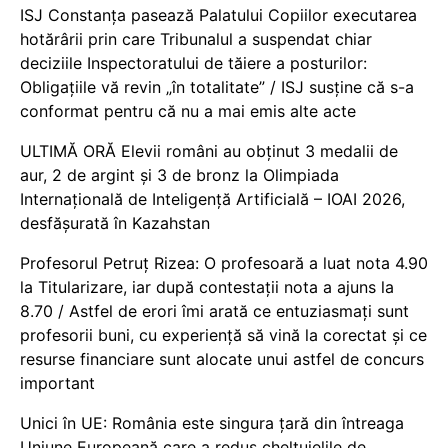
ISJ Constanța pasează Palatului Copiilor executarea
hotărârii prin care Tribunalul a suspendat chiar
deciziile Inspectoratului de tăiere a posturilor:
Obligațiile vă revin „în totalitate” / ISJ susține că s-a
conformat pentru că nu a mai emis alte acte
ULTIMĂ ORĂ Elevii români au obținut 3 medalii de
aur, 2 de argint și 3 de bronz la Olimpiada
Internațională de Inteligență Artificială – IOAI 2026,
desfășurată în Kazahstan
Profesorul Petruț Rizea: O profesoară a luat nota 4.90
la Titularizare, iar după contestații nota a ajuns la
8.70 / Astfel de erori îmi arată ce entuziasmați sunt
profesorii buni, cu experiență să vină la corectat și ce
resurse financiare sunt alocate unui astfel de concurs
important
Unici în UE: România este singura țară din întreaga
Uniune Europeană care a redus cheltuielile de