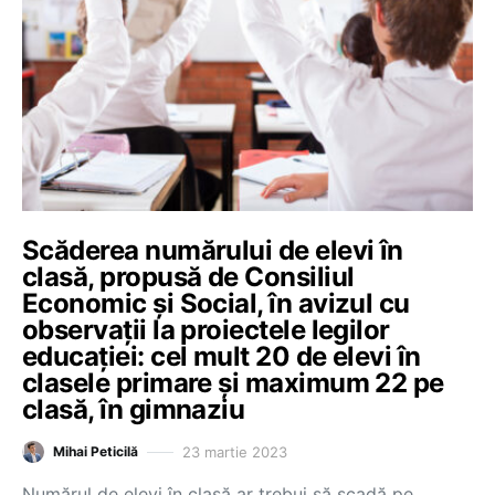
Scăderea numărului de elevi în
clasă, propusă de Consiliul
Economic și Social, în avizul cu
observații la proiectele legilor
educației: cel mult 20 de elevi în
clasele primare și maximum 22 pe
clasă, în gimnaziu
23 martie 2023
Mihai Peticilă
Numărul de elevi în clasă ar trebui să scadă pe