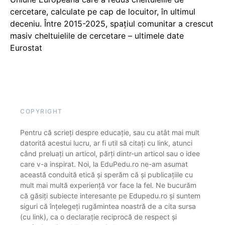
cercetare, calculate pe cap de locuitor, în ultimul
deceniu. Între 2015-2025, spațiul comunitar a crescut
masiv cheltuielile de cercetare – ultimele date
Eurostat
COPYRIGHT
Pentru că scrieți despre educație, sau cu atât mai mult
datorită acestui lucru, ar fi util să citați cu link, atunci
când preluați un articol, părți dintr-un articol sau o idee
care v-a inspirat. Noi, la EduPedu.ro ne-am asumat
această conduită etică și sperăm că și publicațiile cu
mult mai multă experiență vor face la fel. Ne bucurăm
că găsiți subiecte interesante pe Edupedu.ro și suntem
siguri că înțelegeți rugămintea noastră de a cita sursa
(cu link), ca o declarație reciprocă de respect și