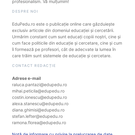
profesionalism. Vă mulțumim!
DESPRE NOI
EduPedu.ro este o publicație online care găzduiește
exclusiv articole din domeniul educației și cercetării.
Urmărim constant cum sunt educați copiii noștri, cine și
cum face politicile din educație și cercetare, cine și cum
îi formează pe profesori, cât de adecvate la lumea în
care trăim sunt sistemele de educație și cercetare.
CONTACT REDACȚIE
Adrese e-mail
raluca.pantazi@edupedu.ro
mihai.peticila@edupedu.ro
costin.ionescu@edupedu.ro
alexa.stanescu@edupedu.ro
diana.ghimisi@edupedu.ro
stefan.lefter@edupedu.ro
ramona.florea@edupedu.ro
Notă de informare cu privire la prelucrarea de date