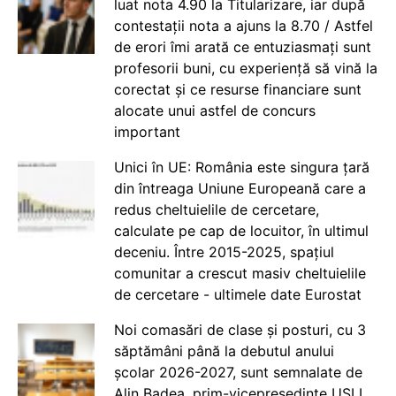
luat nota 4.90 la Titularizare, iar după
contestații nota a ajuns la 8.70 / Astfel
de erori îmi arată ce entuziasmați sunt
profesorii buni, cu experiență să vină la
corectat și ce resurse financiare sunt
alocate unui astfel de concurs
important
Unici în UE: România este singura țară
din întreaga Uniune Europeană care a
redus cheltuielile de cercetare,
calculate pe cap de locuitor, în ultimul
deceniu. Între 2015-2025, spațiul
comunitar a crescut masiv cheltuielile
de cercetare - ultimele date Eurostat
Noi comasări de clase și posturi, cu 3
săptămâni până la debutul anului
școlar 2026-2027, sunt semnalate de
Alin Badea, prim-vicepreședinte USLI