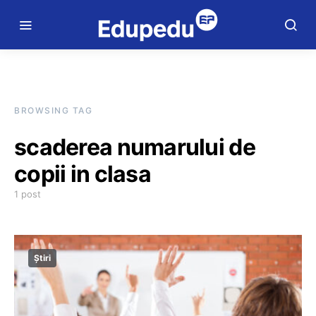
BROWSING TAG
scaderea numarului de
copii in clasa
1 post
Știri