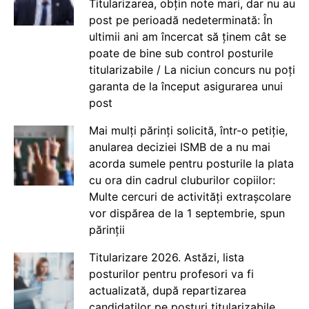
Titularizarea, obțin note mari, dar nu au
post pe perioadă nedeterminată: În
ultimii ani am încercat să ținem cât se
poate de bine sub control posturile
titularizabile / La niciun concurs nu poți
garanta de la început asigurarea unui
post
Mai mulți părinți solicită, într-o petiție,
anularea deciziei ISMB de a nu mai
acorda sumele pentru posturile la plata
cu ora din cadrul cluburilor copiilor:
Multe cercuri de activități extrașcolare
vor dispărea de la 1 septembrie, spun
părinții
Titularizare 2026. Astăzi, lista
posturilor pentru profesori va fi
actualizată, după repartizarea
candidaților pe posturi titularizabile