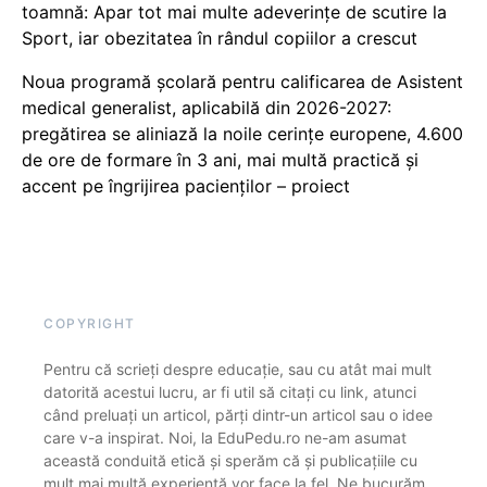
toamnă: Apar tot mai multe adeverințe de scutire la
Sport, iar obezitatea în rândul copiilor a crescut
Noua programă școlară pentru calificarea de Asistent
medical generalist, aplicabilă din 2026-2027:
pregătirea se aliniază la noile cerințe europene, 4.600
de ore de formare în 3 ani, mai multă practică și
accent pe îngrijirea pacienților – proiect
COPYRIGHT
Pentru că scrieți despre educație, sau cu atât mai mult
datorită acestui lucru, ar fi util să citați cu link, atunci
când preluați un articol, părți dintr-un articol sau o idee
care v-a inspirat. Noi, la EduPedu.ro ne-am asumat
această conduită etică și sperăm că și publicațiile cu
mult mai multă experiență vor face la fel. Ne bucurăm