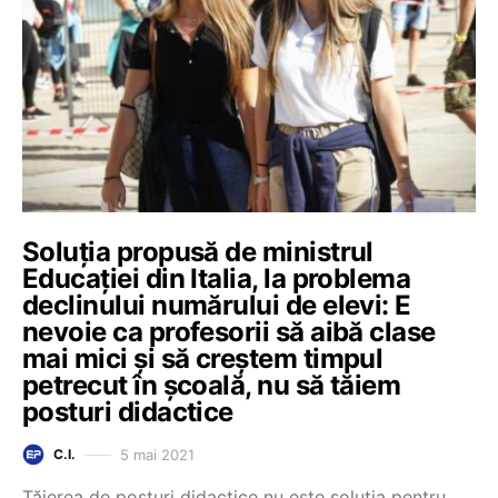
Soluția propusă de ministrul
Educației din Italia, la problema
declinului numărului de elevi: E
nevoie ca profesorii să aibă clase
mai mici și să creștem timpul
petrecut în școală, nu să tăiem
posturi didactice
5 mai 2021
C.I.
Tăierea de posturi didactice nu este soluția pentru