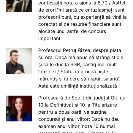
contestații nota a ajuns la 8.70 / Astfel
de erori îmi arată ce entuziasmați sunt
profesorii buni, cu experiență să vină la
corectat și ce resurse financiare sunt
alocate unui astfel de concurs
important
Profesorul Petruț Rizea, despre plata
cu ora: Dacă mă apuc să strâng sticle
și să le duc la SGR, câștig mai mult
într-o zi / Statul îți aruncă niște
mărunțiș și îți cere să-i spui „salariu”.
Asta este umilință instituționalizată
Profesoară de Sport din județul Olt, cu
10 la Definitivat și 10 la Titularizare
pentru a doua oară, va susține
concursul și anul viitor: Dacă nu dau
examen anul viitor, nota 10 nu mai