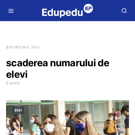
BROWSING TAG
scaderea numarului de
elevi
2 posts
Știri