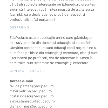
că găsiți subiecte interesante pe Edupedu.ro și suntem
siguri că înțelegeți rugămintea noastră de a cita sursa
(cu link), ca o declarație reciprocă de respect și
profesionalism. Vă mulțumim!
DESPRE NOI
EduPedu.ro este o publicație online care găzduiește
exclusiv articole din domeniul educației și cercetării.
Urmărim constant cum sunt educați copiii noștri, cine și
cum face politicile din educație și cercetare, cine și cum
îi formează pe profesori, cât de adecvate la lumea în
care trăim sunt sistemele de educație și cercetare.
CONTACT REDACȚIE
Adrese e-mail
raluca.pantazi@edupedu.ro
mihai.peticila@edupedu.ro
costin.ionescu@edupedu.ro
alexa.stanescu@edupedu.ro
diana.ghimisi@edupedu.ro