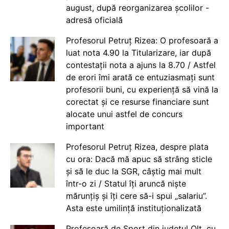
august, după reorganizarea școlilor -
adresă oficială
Profesorul Petruț Rizea: O profesoară a
luat nota 4.90 la Titularizare, iar după
contestații nota a ajuns la 8.70 / Astfel
de erori îmi arată ce entuziasmați sunt
profesorii buni, cu experiență să vină la
corectat și ce resurse financiare sunt
alocate unui astfel de concurs
important
Profesorul Petruț Rizea, despre plata
cu ora: Dacă mă apuc să strâng sticle
și să le duc la SGR, câștig mai mult
într-o zi / Statul îți aruncă niște
mărunțiș și îți cere să-i spui „salariu”.
Asta este umilință instituționalizată
Profesoară de Sport din județul Olt, cu