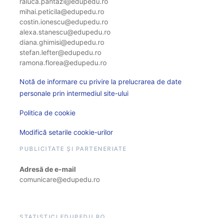
raluca.pantazi@edupedu.ro
mihai.peticila@edupedu.ro
costin.ionescu@edupedu.ro
alexa.stanescu@edupedu.ro
diana.ghimisi@edupedu.ro
stefan.lefter@edupedu.ro
ramona.florea@edupedu.ro
Notă de informare cu privire la prelucrarea de date
personale prin intermediul site-ului
Politica de cookie
Modifică setarile cookie-urilor
PUBLICITATE ȘI PARTENERIATE
Adresă de e-mail
comunicare@edupedu.ro
STATISTICI EDUPEDU.RO