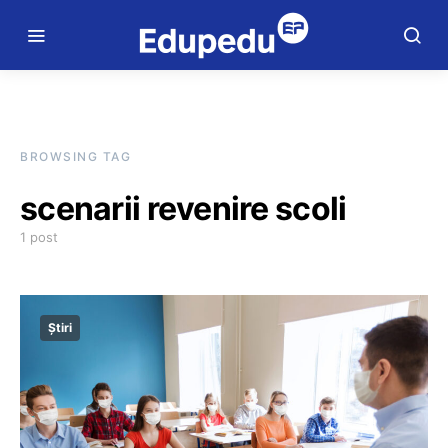
BROWSING TAG
scenarii revenire scoli
1 post
Știri