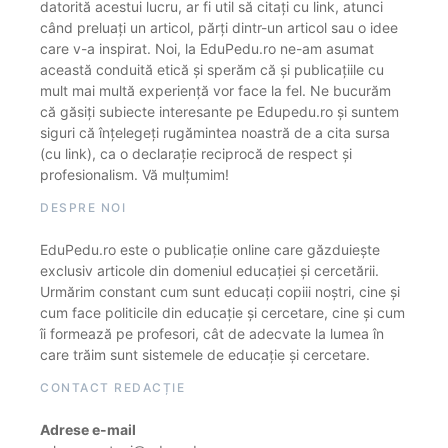
datorită acestui lucru, ar fi util să citați cu link, atunci
când preluați un articol, părți dintr-un articol sau o idee
care v-a inspirat. Noi, la EduPedu.ro ne-am asumat
această conduită etică și sperăm că și publicațiile cu
mult mai multă experiență vor face la fel. Ne bucurăm
că găsiți subiecte interesante pe Edupedu.ro și suntem
siguri că înțelegeți rugămintea noastră de a cita sursa
(cu link), ca o declarație reciprocă de respect și
profesionalism. Vă mulțumim!
DESPRE NOI
EduPedu.ro este o publicație online care găzduiește
exclusiv articole din domeniul educației și cercetării.
Urmărim constant cum sunt educați copiii noștri, cine și
cum face politicile din educație și cercetare, cine și cum
îi formează pe profesori, cât de adecvate la lumea în
care trăim sunt sistemele de educație și cercetare.
CONTACT REDACȚIE
Adrese e-mail