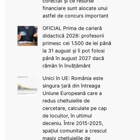
corectat și ce resurse
financiare sunt alocate unui
astfel de concurs important
OFICIAL Prima de carieră
didactică 2026: profesorii
primesc cei 1.500 de lei până
la 31 august și îi pot folosi
până în august 2027 dacă
rămân în învățământ
Unici în UE: România este
singura țară din întreaga
Uniune Europeană care a
redus cheltuielile de
cercetare, calculate pe cap
de locuitor, în ultimul
deceniu. Între 2015-2025,
spațiul comunitar a crescut
masiv cheltuielile de