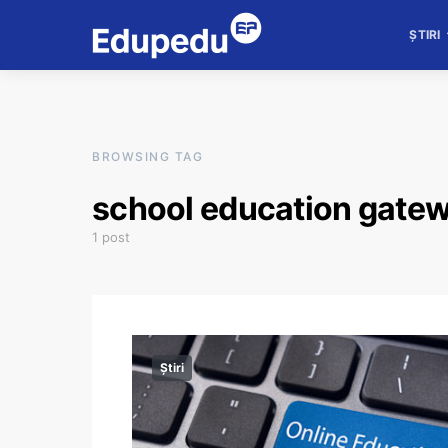
ȘTIRI
BROWSING TAG
school education gate
1 post
Știri