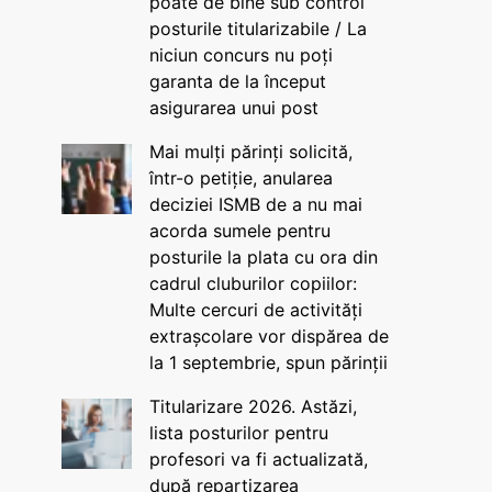
poate de bine sub control
posturile titularizabile / La
niciun concurs nu poți
garanta de la început
asigurarea unui post
Mai mulți părinți solicită,
într-o petiție, anularea
deciziei ISMB de a nu mai
acorda sumele pentru
posturile la plata cu ora din
cadrul cluburilor copiilor:
Multe cercuri de activități
extrașcolare vor dispărea de
la 1 septembrie, spun părinții
Titularizare 2026. Astăzi,
lista posturilor pentru
profesori va fi actualizată,
după repartizarea