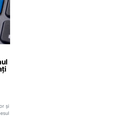
nul
ați
or și
cesul