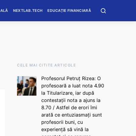
OALĂ
NEXTLAB.TECH
EDUCAȚIE FINANCIARĂ
CELE MAI CITITE ARTICOLE
Profesorul Petruț Rizea: O
profesoară a luat nota 4.90
la Titularizare, iar după
contestații nota a ajuns la
8.70 / Astfel de erori îmi
arată ce entuziasmați sunt
profesorii buni, cu
experiență să vină la