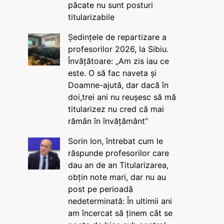
păcate nu sunt posturi
titularizabile
Ședințele de repartizare a
profesorilor 2026, la Sibiu.
Învățătoare: „Am zis iau ce
este. O să fac naveta și
Doamne-ajută, dar dacă în
doi,trei ani nu reușesc să mă
titularizez nu cred că mai
rămân în învățământ”
Sorin Ion, întrebat cum le
răspunde profesorilor care
dau an de an Titularizarea,
obțin note mari, dar nu au
post pe perioadă
nedeterminată: În ultimii ani
am încercat să ținem cât se