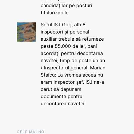
candidaților pe posturi
titularizabile
Șeful ISJ Gorj, alți 8
inspectori și personal
auxiliar trebuie să returneze
peste 55.000 de lei, bani
acordați pentru decontarea
navetei, timp de peste un an
/ Inspectorul general, Marian
Staicu: La vremea aceea nu
eram inspector șef. ISJ ne-a
cerut să depunem
documente pentru
decontarea navetei
CELE MAI NOI