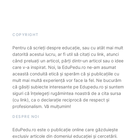
COPYRIGHT
Pentru că scrieți despre educație, sau cu atât mai mult
datorită acestui lucru, ar fi util să citați cu link, atunci
când preluați un articol, părți dintr-un articol sau o idee
care v-a inspirat. Noi, la EduPedu.ro ne-am asumat
această conduită etică și sperăm că și publicațiile cu
mult mai multă experiență vor face la fel. Ne bucurăm
că găsiți subiecte interesante pe Edupedu.ro și suntem
siguri că înțelegeți rugămintea noastră de a cita sursa
(cu link), ca o declarație reciprocă de respect și
profesionalism. Vă mulțumim!
DESPRE NOI
EduPedu.ro este o publicație online care găzduiește
exclusiv articole din domeniul educației și cercetării.