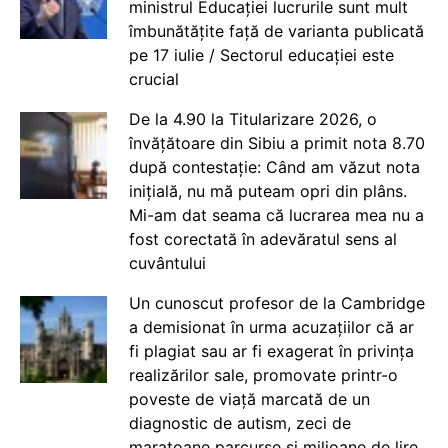
ministrul Educației lucrurile sunt mult
îmbunătățite față de varianta publicată
pe 17 iulie / Sectorul educației este
crucial
De la 4.90 la Titularizare 2026, o
învățătoare din Sibiu a primit nota 8.70
după contestație: Când am văzut nota
inițială, nu mă puteam opri din plâns.
Mi-am dat seama că lucrarea mea nu a
fost corectată în adevăratul sens al
cuvântului
Un cunoscut profesor de la Cambridge
a demisionat în urma acuzațiilor că ar
fi plagiat sau ar fi exagerat în privința
realizărilor sale, promovate printr-o
poveste de viață marcată de un
diagnostic de autism, zeci de
maratoane parcurse și milioane de lire