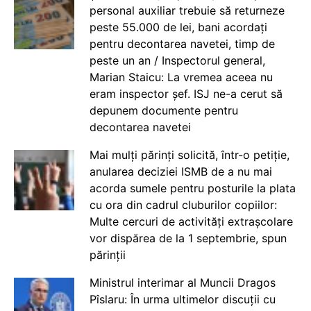
personal auxiliar trebuie să returneze
peste 55.000 de lei, bani acordați
pentru decontarea navetei, timp de
peste un an / Inspectorul general,
Marian Staicu: La vremea aceea nu
eram inspector șef. ISJ ne-a cerut să
depunem documente pentru
decontarea navetei
Mai mulți părinți solicită, într-o petiție,
anularea deciziei ISMB de a nu mai
acorda sumele pentru posturile la plata
cu ora din cadrul cluburilor copiilor:
Multe cercuri de activități extrașcolare
vor dispărea de la 1 septembrie, spun
părinții
Ministrul interimar al Muncii Dragos
Pîslaru: În urma ultimelor discuții cu