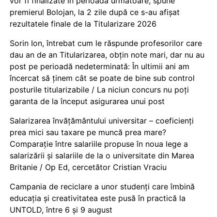
vor fi finalizate în perioada următoare, spune
premierul Bolojan, la 2 zile după ce s-au afișat
rezultatele finale de la Titularizare 2026
Sorin Ion, întrebat cum le răspunde profesorilor care
dau an de an Titularizarea, obțin note mari, dar nu au
post pe perioadă nedeterminată: În ultimii ani am
încercat să ținem cât se poate de bine sub control
posturile titularizabile / La niciun concurs nu poți
garanta de la început asigurarea unui post
Salarizarea învățământului universitar – coeficienți
prea mici sau taxare pe muncă prea mare?
Comparație între salariile propuse în noua lege a
salarizării și salariile de la o universitate din Marea
Britanie / Op Ed, cercetător Cristian Vraciu
Campania de reciclare a unor studenți care îmbină
educația și creativitatea este pusă în practică la
UNTOLD, între 6 și 9 august