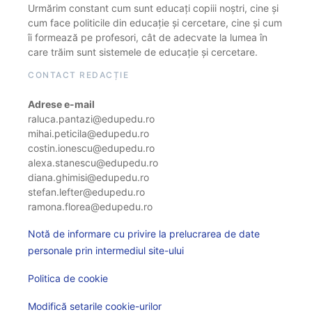
Urmărim constant cum sunt educați copiii noștri, cine și
cum face politicile din educație și cercetare, cine și cum
îi formează pe profesori, cât de adecvate la lumea în
care trăim sunt sistemele de educație și cercetare.
CONTACT REDACȚIE
Adrese e-mail
raluca.pantazi@edupedu.ro
mihai.peticila@edupedu.ro
costin.ionescu@edupedu.ro
alexa.stanescu@edupedu.ro
diana.ghimisi@edupedu.ro
stefan.lefter@edupedu.ro
ramona.florea@edupedu.ro
Notă de informare cu privire la prelucrarea de date
personale prin intermediul site-ului
Politica de cookie
Modifică setarile cookie-urilor