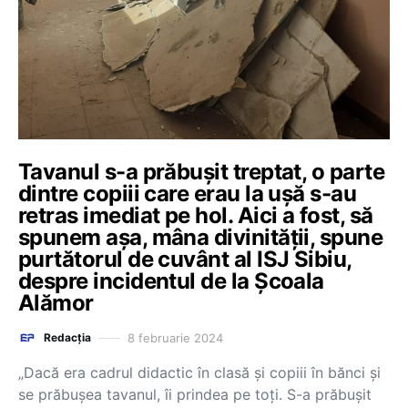
Tavanul s-a prăbușit treptat, o parte
dintre copiii care erau la ușă s-au
retras imediat pe hol. Aici a fost, să
spunem așa, mâna divinității, spune
purtătorul de cuvânt al ISJ Sibiu,
despre incidentul de la Școala
Alămor
8 februarie 2024
Redacția
„Dacă era cadrul didactic în clasă și copiii în bănci și
se prăbușea tavanul, îi prindea pe toți. S-a prăbușit