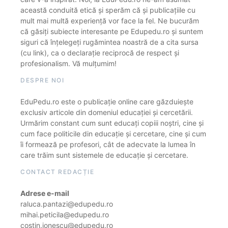
această conduită etică și sperăm că și publicațiile cu
mult mai multă experiență vor face la fel. Ne bucurăm
că găsiți subiecte interesante pe Edupedu.ro și suntem
siguri că înțelegeți rugămintea noastră de a cita sursa
(cu link), ca o declarație reciprocă de respect și
profesionalism. Vă mulțumim!
DESPRE NOI
EduPedu.ro este o publicație online care găzduiește
exclusiv articole din domeniul educației și cercetării.
Urmărim constant cum sunt educați copiii noștri, cine și
cum face politicile din educație și cercetare, cine și cum
îi formează pe profesori, cât de adecvate la lumea în
care trăim sunt sistemele de educație și cercetare.
CONTACT REDACȚIE
Adrese e-mail
raluca.pantazi@edupedu.ro
mihai.peticila@edupedu.ro
costin.ionescu@edupedu.ro