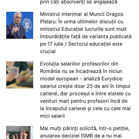
prin câți absolvenți se angajează
Ministrul interimar al Muncii Dragos
Pîslaru: În urma ultimelor discuții cu
ministrul Educației lucrurile sunt mult
îmbunătățite față de varianta publicată
pe 17 iulie / Sectorul educației este
crucial
Evoluția salariilor profesorilor din
România nu se încadrează în niciun
model european - analiză Eurydice:
salariul crește doar 25 de ani în timpul
carierei, dar procesul e între statele cu
venituri mari pentru profesori încă de
la începutul carierei și cele cu cele mai
mici salarii
Mai mulți părinți solicită, într-o petiție,
anularea deciziei ISMB de a nu mai