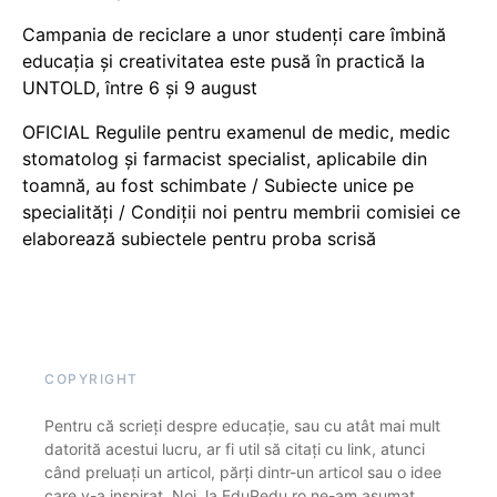
Campania de reciclare a unor studenți care îmbină
educația și creativitatea este pusă în practică la
UNTOLD, între 6 și 9 august
OFICIAL Regulile pentru examenul de medic, medic
stomatolog și farmacist specialist, aplicabile din
toamnă, au fost schimbate / Subiecte unice pe
specialități / Condiții noi pentru membrii comisiei ce
elaborează subiectele pentru proba scrisă
COPYRIGHT
Pentru că scrieți despre educație, sau cu atât mai mult
datorită acestui lucru, ar fi util să citați cu link, atunci
când preluați un articol, părți dintr-un articol sau o idee
care v-a inspirat. Noi, la EduPedu.ro ne-am asumat