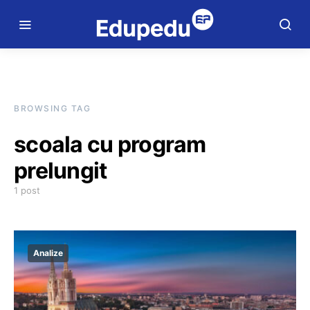
BROWSING TAG
scoala cu program
prelungit
1 post
Analize