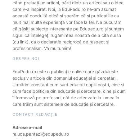
când preluați un articol, părți dintr-un articol sau o idee
care v-a inspirat. Noi, la EduPedu.ro ne-am asumat
această conduită etică și sperăm că și publicațiile cu
mult mai multă experiență vor face la fel. Ne bucurăm
că găsiți subiecte interesante pe Edupedu.ro și suntem
siguri că înțelegeți rugămintea noastră de a cita sursa
(cu link), ca o declarație reciprocă de respect și
profesionalism. Vă mulțumim!
DESPRE NOI
EduPedu.ro este o publicație online care găzduiește
exclusiv articole din domeniul educației și cercetării.
Urmărim constant cum sunt educați copiii noștri, cine și
cum face politicile din educație și cercetare, cine și cum
îi formează pe profesori, cât de adecvate la lumea în
care trăim sunt sistemele de educație și cercetare.
CONTACT REDACȚIE
Adrese e-mail
raluca.pantazi@edupedu.ro