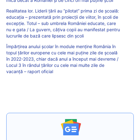
mică decât a României și de cinci ori mai puține școli
Realitatea lor. Liderii țării au “pilotat” prima zi de școală:
educația – prezentată prin proiecții de viitor, în școli de
excepție. Totul – sub umbrela României educate, care
nu e gata / La guvern, câțiva copii au manifestat pentru
lucrurile de bază care lipsesc din școli
Împărțirea anului școlar în module menține România în
topul țărilor europene cu cele mai puține zile de școală
în 2022-2023, chiar dacă anul a început mai devreme /
Locul 3 în rândul țărilor cu cele mai multe zile de
vacanță – raport oficial