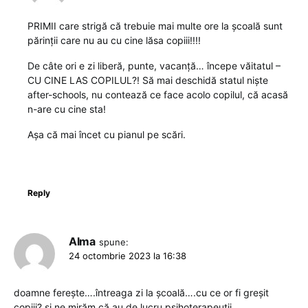
PRIMII care strigă că trebuie mai multe ore la școală sunt
părinții care nu au cu cine lăsa copiii!!!!
De câte ori e zi liberă, punte, vacanță… începe văitatul –
CU CINE LAS COPILUL?! Să mai deschidă statul niște
after-schools, nu contează ce face acolo copilul, că acasă
n-are cu cine sta!
Așa că mai încet cu pianul pe scări.
Reply
Alma
spune:
24 octombrie 2023 la 16:38
doamne ferește….întreaga zi la școală….cu ce or fi greșit
copiii? și ne mirăm că au de lucru psihoterapeuții …