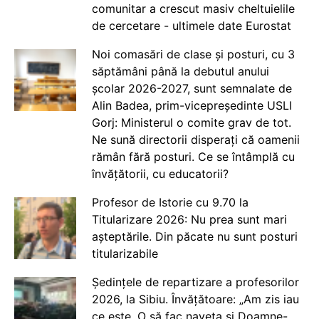
comunitar a crescut masiv cheltuielile
de cercetare - ultimele date Eurostat
Noi comasări de clase și posturi, cu 3
săptămâni până la debutul anului
școlar 2026-2027, sunt semnalate de
Alin Badea, prim-vicepreședinte USLI
Gorj: Ministerul o comite grav de tot.
Ne sună directorii disperați că oamenii
rămân fără posturi. Ce se întâmplă cu
învățătorii, cu educatorii?
Profesor de Istorie cu 9.70 la
Titularizare 2026: Nu prea sunt mari
așteptările. Din păcate nu sunt posturi
titularizabile
Ședințele de repartizare a profesorilor
2026, la Sibiu. Învățătoare: „Am zis iau
ce este. O să fac naveta și Doamne-