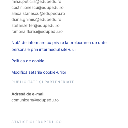
mihai.peticila@edupedu.ro
costin.ionescu@edupedu.ro
alexa.stanescu@edupedu.ro
diana.ghimisi@edupedu.ro
stefan.lefter@edupedu.ro
ramona.florea@edupedu.ro
Notă de informare cu privire la prelucrarea de date
personale prin intermediul site-ului
Politica de cookie
Modifică setarile cookie-urilor
PUBLICITATE ȘI PARTENERIATE
Adresă de e-mail
comunicare@edupedu.ro
STATISTICI EDUPEDU.RO