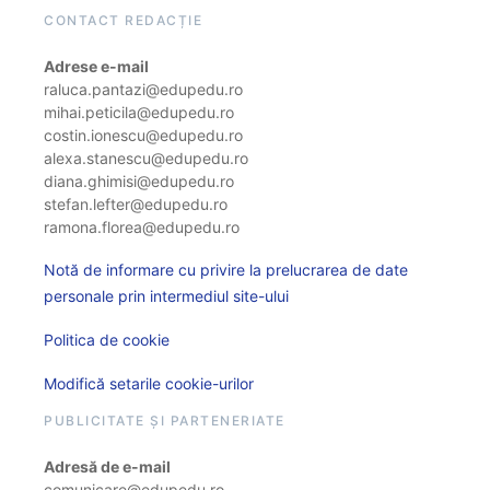
CONTACT REDACȚIE
Adrese e-mail
raluca.pantazi@edupedu.ro
mihai.peticila@edupedu.ro
costin.ionescu@edupedu.ro
alexa.stanescu@edupedu.ro
diana.ghimisi@edupedu.ro
stefan.lefter@edupedu.ro
ramona.florea@edupedu.ro
Notă de informare cu privire la prelucrarea de date
personale prin intermediul site-ului
Politica de cookie
Modifică setarile cookie-urilor
PUBLICITATE ȘI PARTENERIATE
Adresă de e-mail
comunicare@edupedu.ro