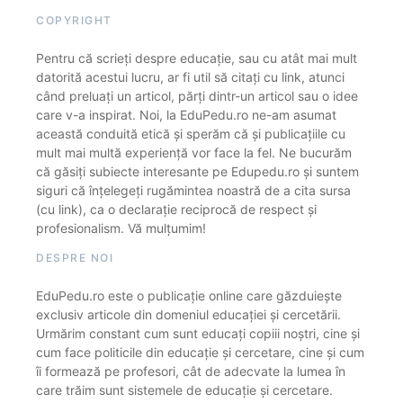
COPYRIGHT
Pentru că scrieți despre educație, sau cu atât mai mult
datorită acestui lucru, ar fi util să citați cu link, atunci
când preluați un articol, părți dintr-un articol sau o idee
care v-a inspirat. Noi, la EduPedu.ro ne-am asumat
această conduită etică și sperăm că și publicațiile cu
mult mai multă experiență vor face la fel. Ne bucurăm
că găsiți subiecte interesante pe Edupedu.ro și suntem
siguri că înțelegeți rugămintea noastră de a cita sursa
(cu link), ca o declarație reciprocă de respect și
profesionalism. Vă mulțumim!
DESPRE NOI
EduPedu.ro este o publicație online care găzduiește
exclusiv articole din domeniul educației și cercetării.
Urmărim constant cum sunt educați copiii noștri, cine și
cum face politicile din educație și cercetare, cine și cum
îi formează pe profesori, cât de adecvate la lumea în
care trăim sunt sistemele de educație și cercetare.