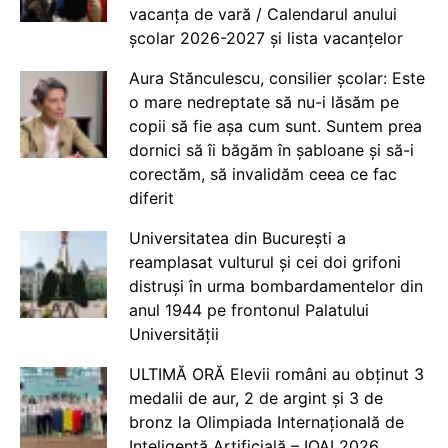
vacanța de vară / Calendarul anului
școlar 2026-2027 și lista vacanțelor
Aura Stănculescu, consilier școlar: Este
o mare nedreptate să nu-i lăsăm pe
copii să fie așa cum sunt. Suntem prea
dornici să îi băgăm în șabloane și să-i
corectăm, să invalidăm ceea ce fac
diferit
Universitatea din București a
reamplasat vulturul și cei doi grifoni
distruși în urma bombardamentelor din
anul 1944 pe frontonul Palatului
Universității
ULTIMĂ ORĂ Elevii români au obținut 3
medalii de aur, 2 de argint și 3 de
bronz la Olimpiada Internațională de
Inteligență Artificială – IOAI 2026,